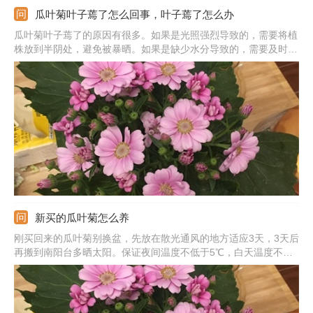
瓜叶菊叶子蔫了怎么回事，叶子蔫了怎么办
瓜叶菊叶子蔫了的原因有很多。如果是光照强烈导致的，需要将植
株放到半阴处，避免被暴晒。如果是缺少水分导致的，需要及时补
充水分，但不能浇的太多。如果是养分不足导致的，需要给它施点
肥，肥料多用饼肥或复合肥。如果是气温太低导致的，需要把它移
到温暖处。
新买的瓜叶菊怎么养
刚买回来的瓜叶菊别换盆，先放在散光通风的地方适应3天，3天后
再搬到南阳台多晒太阳。保证夜间温度不低于5℃，白天温度不高
于20℃。平时用手掂量着盆土的重量，感觉明显变轻浇次透水。瓜
叶菊处在花期不要施肥，要多注意通风，防止瓜叶菊出现病虫害的
问题。