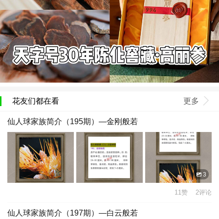
花友们都在看
更多
仙人球家族简介（195期）—金刚般若
3
11赞 2评论
仙人球家族简介（197期）—白云般若