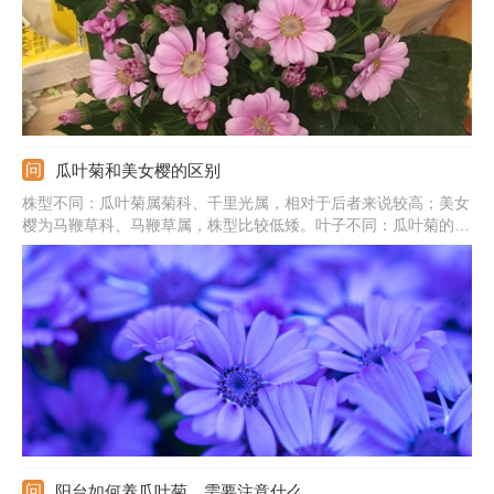
瓜叶菊和美女樱的区别
株型不同：瓜叶菊属菊科、千里光属，相对于后者来说较高；美女
樱为马鞭草科、马鞭草属，株型比较低矮。叶子不同：瓜叶菊的叶
子比较大，形状为肾形至宽心形；美女樱的叶子形状为长圆形，比
较的小。花朵不同：瓜叶菊为头状花序，颜色有紫白色、蓝白色；
美女樱是穗状花序，花朵颜色比较多。
阳台如何养瓜叶菊，需要注意什么