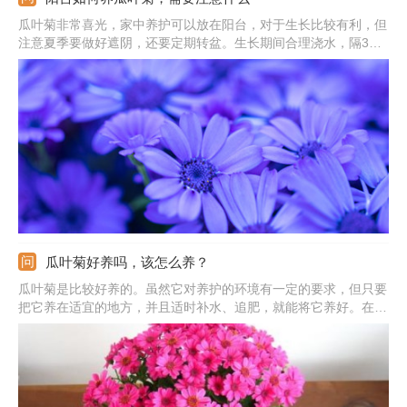
瓜叶菊非常喜光，家中养护可以放在阳台，对于生长比较有利，但
注意夏季要做好遮阴，还要定期转盆。生长期间合理浇水，隔3天
左右添水一次，干燥时期还要喷水保持湿度，每天往叶面上喷一
次。适宜的温度保持在10-20℃左右，冬季注意好阳台上的温度，
若是温度偏低，需要做好保暖的措施。
瓜叶菊好养吗，该怎么养？
瓜叶菊是比较好养的。虽然它对养护的环境有一定的要求，但只要
把它养在适宜的地方，并且适时补水、追肥，就能将它养好。在养
护时，需要使用排水性好的弱酸性花土，并且将它放在15-20℃之
间的环境中。生长季要保持花土微湿，并且每7-10天追肥一次。