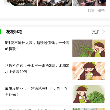
9
11赞 6评论
花花聊花
更多
5种花不能长太高，越矮越值钱，一长高
就得砍！
路边捡点它，开水里一烫捂2周，比淘米
水肥效高10倍！
最怕冷的花，一降温就黄叶子，再不管
全死光！