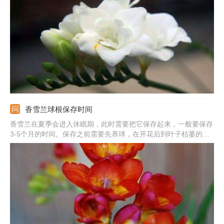
土，浇透水并保持基质的湿润。之后把它放到阴凉处，温度控制在
15-20℃之间。三周即可发芽。
香雪兰球根保存时间
香雪兰在夏季会进入休眠期，此时需要把它保存起来，一般要保存
3-5个月的时间。保存之前需要先养球，在开花后到叶子枯萎的这
段时间里要施点磷钾肥，但不宜浇水。等到叶子枯萎后，需要将种
球起出，清洗消毒后埋到湿沙中保存。也可以先在盆中放一个月，
之后再放到敞口容器中。等到9-10月份，重新栽种即可。