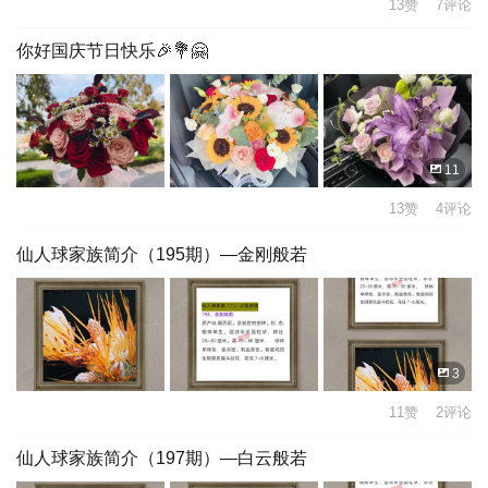
13赞 7评论
你好国庆节日快乐🎉💐🤗
11
13赞 4评论
仙人球家族简介（195期）—金刚般若
3
11赞 2评论
仙人球家族简介（197期）—白云般若