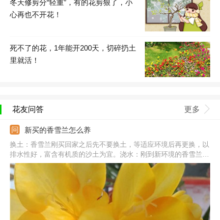
冬天修剪分“轻重”，有的花剪狠了，小
心再也不开花！
死不了的花，1年能开200天，切碎扔土
里就活！
花友问答
更多
新买的香雪兰怎么养
换土：香雪兰刚买回家之后先不要换土，等适应环境后再更换，以
排水性好，富含有机质的沙土为宜。浇水：刚到新环境的香雪兰不
要经常浇水，避免烂根，等适应环境后再恢复正常浇水。施肥：香
雪兰对肥料的需求性比较强，买回家后可以适当施加一些磷钾肥，
注意控制用量。温度：温度最好能控制在15-20度之间，能够帮助
香雪兰更快的适应新的环境。