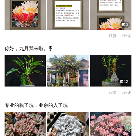
3
11赞 3评论
你好，九月我来啦。💐
12
22赞 6评论
专业的脱了坑，业余的入了坑