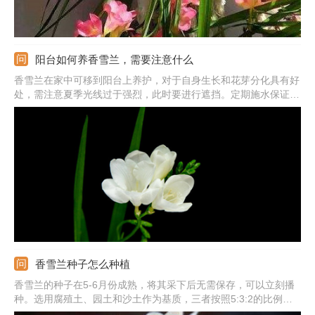
阳台如何养香雪兰，需要注意什么
香雪兰在家中可移到阳台上养护，对于自身生长和花芽分化具有好
处，需注意夏季光线过于强烈，此时要进行遮挡。定期施水保证生
长，生长期要见干见湿，一般情况下每周浇水一次。上盆时加入腐
熟有机肥，生长中还需定期追肥。提供疏松、排水好、有机质丰富
的土质，每隔1-2年换盆一次。
香雪兰种子怎么种植
香雪兰的种子在5-6月份成熟，将其采下后无需保存，可以立刻播
种。选用腐殖土、园土和沙土作为基质，三者按照5:3:2的比例混
合，加入少量动物粪便作基肥。将种子撒在盆土表面，覆盖一层细