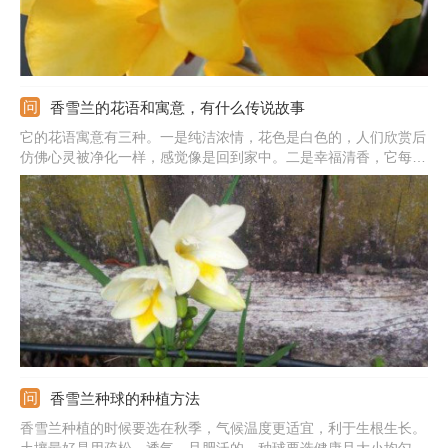
香雪兰的花语和寓意，有什么传说故事
它的花语寓意有三种。一是纯洁浓情，花色是白色的，人们欣赏后
仿佛心灵被净化一样，感觉像是回到家中。二是幸福清香，它每次
开花人们都会不自觉的被吸引住，花香也浓郁，会让人产生幸福
感。三是淡雅素然，它的花色虽然很丰富，但不管是哪种颜色都能
给人一种淡雅，清新的感觉。
香雪兰种球的种植方法
香雪兰种植的时候要选在秋季，气候温度更适宜，利于生根生长。