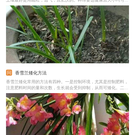
土壤最好是用疏松，透气，且肥沃的。种球要选健康且大小均匀
的。种植的时候要注意深度，最适宜的深度在5-8公分，这样不仅
后期抗倒伏，根系也能更好的发育。另外，种下之后后期要加强管
理。
香雪兰矮化方法
香雪兰矮化常用的方法有四种。一是控制环境，尤其是控制肥料，
注意肥料时间的量和次数，生长就会受到抑制，从而可矮化。二是
及时打顶，将主干顶部修剪掉。三是用药剂。去花店买植物矮化
素，直接洒在土壤或者喷洒在叶片上都行。四是进行修剪，发现长
得过长的枝条剪短就行，反复进行就可矮化。