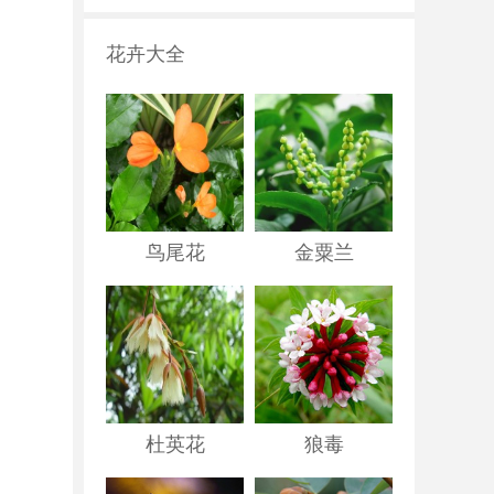
花卉大全
鸟尾花
金粟兰
杜英花
狼毒