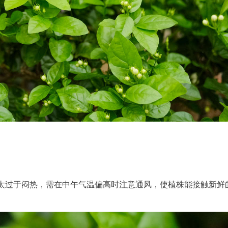
太过于闷热，需在中午气温偏高时注意通风，使植株能接触新鲜