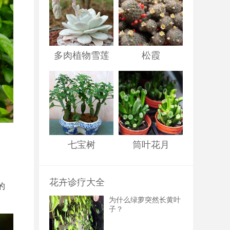
多肉植物雪莲
松霞
七宝树
筒叶花月
花卉诊疗大全
的
为什么绿萝突然长黄叶
子？