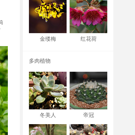
莉
方
金缕梅
红花荷
多肉植物
冬美人
帝冠