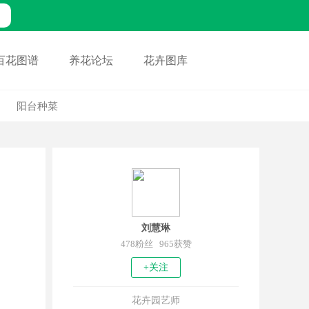
百花图谱
养花论坛
花卉图库
阳台种菜
刘慧琳
478粉丝 965获赞
+关注
花卉园艺师