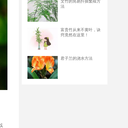
文竹的简易扦插繁殖方
法
富贵竹从来不黄叶，诀
窍竟然在这里！
君子兰的浇水方法
以