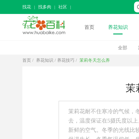
找花
找多肉
社区
首页
养花知识
全部
首页
/
养花知识
/
养花技巧
/
茉莉冬天怎么养
茉
茉莉花耐不住寒冷的气候，
去，温度保证在5摄氏度以
新鲜的空气。冬季的光线比