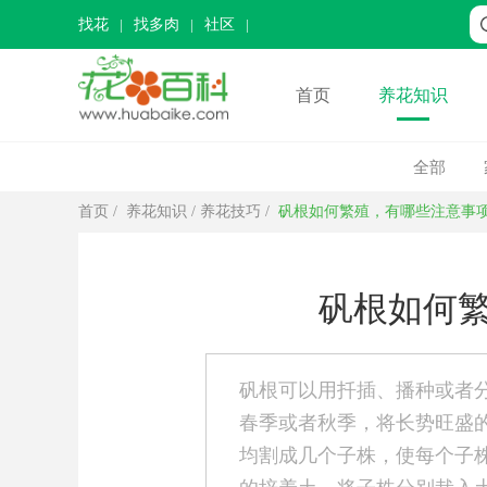
找花
找多肉
社区
首页
养花知识
全部
首页
/
养花知识
/
养花技巧
/
矾根如何繁殖，有哪些注意事
矾根如何
矾根可以用扦插、播种或者
春季或者秋季，将长势旺盛
均割成几个子株，使每个子