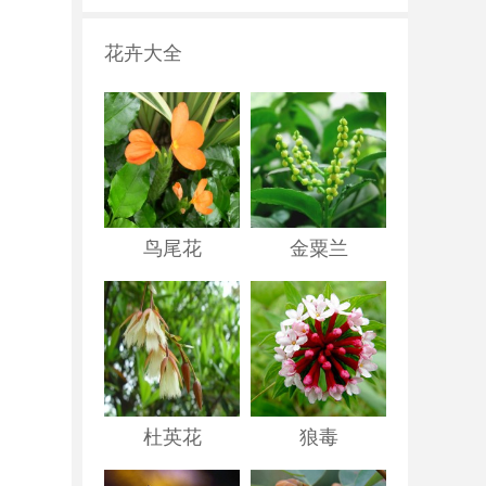
花卉大全
鸟尾花
金粟兰
杜英花
狼毒