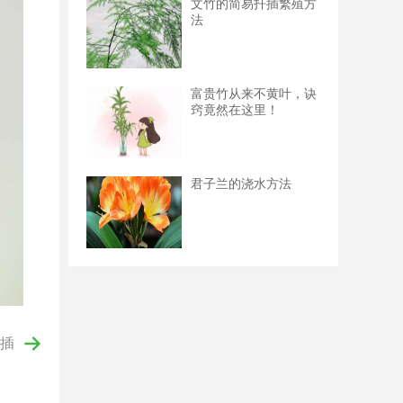
文竹的简易扦插繁殖方
法
富贵竹从来不黄叶，诀
窍竟然在这里！
君子兰的浇水方法
插