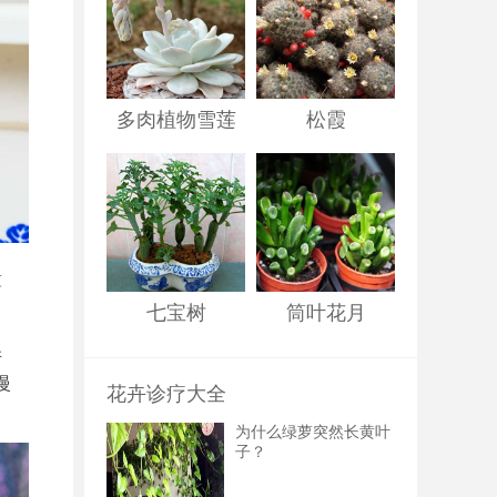
多肉植物雪莲
松霞
薄
七宝树
筒叶花月
并
慢
花卉诊疗大全
为什么绿萝突然长黄叶
子？