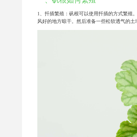
一、矾根如何繁殖
1、扦插繁殖：矾根可以使用扦插的方式繁殖
风好的地方晾干。然后准备一些松软透气的土