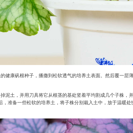
缺的健康矾根种子，播撒到松软透气的培养土表面。然后覆一层
抖掉泥土，并用刀具将它从根茎的基处竖着平均割成几个子株，
后，准备一些松软的培养土，将子株分别栽入土中，放于温暖处