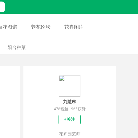
百花图谱
养花论坛
花卉图库
阳台种菜
刘慧琳
478粉丝 965获赞
+关注
花卉园艺师