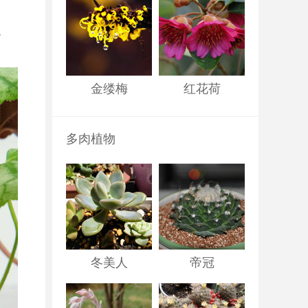
通
金缕梅
红花荷
多肉植物
冬美人
帝冠