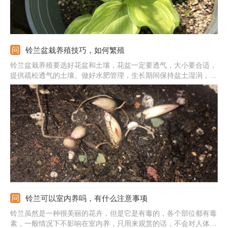
铃兰盆栽养殖技巧，如何繁殖
铃兰盆栽养殖要选好花盆和土壤，花盆一定要透气，大小要合适，
提供疏松透气的土壤。做好水肥管理，生长期间保持盆土湿润，但
是不能积水。施肥保证好，上盆时施足底肥，生长期定期追肥。刚
开始栽种先不要着急见光，之后逐渐见光，养在散光下。适宜生长
的温度在20℃左右，夏季要注意降温，冬季要移到室内。
铃兰可以室内养吗，有什么注意事项
铃兰虽然是一种很美丽的花卉，但是它是有毒的，各个部位都有毒
素，一般情况下不影响在室内养，只用来观赏的话，不会对人体造