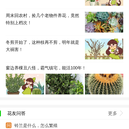
周末回农村，捡几个老物件养花，竟然
特别上档次！
冬剪开始了，这种枝再不剪，明年就是
大祸害！
窗边养棵丑八怪，霸气镇宅，能活100年！
花友问答
更多
铃兰是什么，怎么繁殖