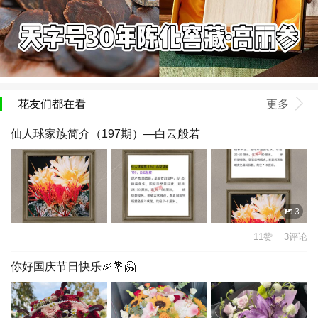
花友们都在看
更多
仙人球家族简介（197期）—白云般若
3
11赞 3评论
你好国庆节日快乐🎉💐🤗