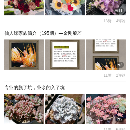
11
13赞 4评论
仙人球家族简介（195期）—金刚般若
3
11赞 2评论
专业的脱了坑，业余的入了坑
9
11赞 6评论