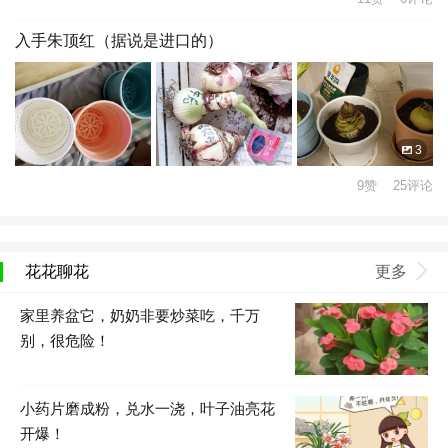
入手朱顶红（据说是进口的）
3
9赞 25评论
花花聊花
更多
家里养盆它，奶奶非要炒菜吃，千万
别，很危险！
小药片磨成粉，兑水一浇，叶子油亮花
开爆！