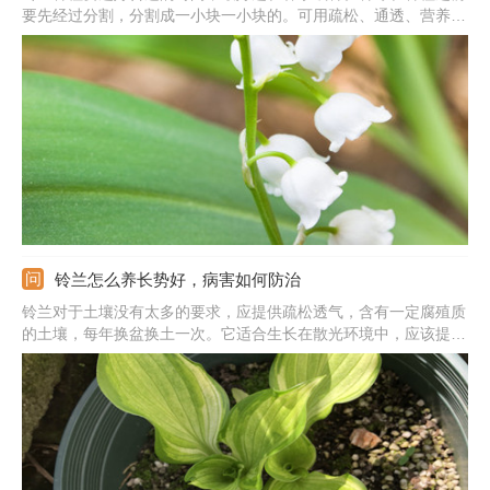
要先经过分割，分割成一小块一小块的。可用疏松、通透、营养的
微酸性土壤，使用前要先消毒杀菌，种植之前在土壤上挖出小坑。
将处理好的小块茎埋到土中，上面覆盖上一层薄薄的土壤，种植后
要注意好养护管理，可以利于后期的生长。
铃兰怎么养长势好，病害如何防治
铃兰对于土壤没有太多的要求，应提供疏松透气，含有一定腐殖质
的土壤，每年换盆换土一次。它适合生长在散光环境中，应该提供
柔和的散射光。控制好温度，将温度保持在15-22摄氏度左右。做
好水肥管理，生长期应当及时浇水，种植时应施足基肥，生长期隔
10-15天施次稀薄的饼肥水。