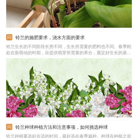
铃兰的施肥要求，浇水方面的要求
铃兰生长的不同阶段长势不同，生长所需要的肥料也不同。春季刚
处在新萌动的时期，应提供萌芽所需要的养分，奠定好生长的基
础。铃兰生长旺盛时期一定注意好施肥，每隔两三周施肥一次，主
要是以氮磷钾肥为主，还可以适当添加有机肥。花蕾孕育期追施一
次肥料，主要以磷钾肥为主，花朵凋谢后追施一次液肥。
铃兰种球种植方法和注意事项，如何挑选种球
铃兰种植要选好合适的时间，最好选在春季栽种。种球在种植之前