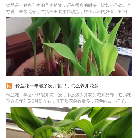
铃兰是一种多年生的草本植物，还有很多的叫法，比如小芦铃、草
寸香、香水花等，生活中主要用作观赏，样子非常的好看。它的植
株高度并不算很高，花朵很有特点，颜色为纯白色的，苞片的形状
为披针形，带有香甜的气味。铃兰全草可入药，但是具有毒性。铃
兰繁殖主要是分株和播种，以分株为主。
铃兰花一年能多次开花吗，怎么养开花多
铃兰花一年之中只能开花一次，不是多次开花的花卉品种，它的花
期在每年的5-6月份左右，开花后花朵数量多，花色纯白，样子非
常的好看，观赏性很高。花期大约能持续半个月左右，养护的好花
期会延长，花期结束后，花朵逐渐地凋谢枯萎。要想保证铃兰多开
花，要注意好养护因素。