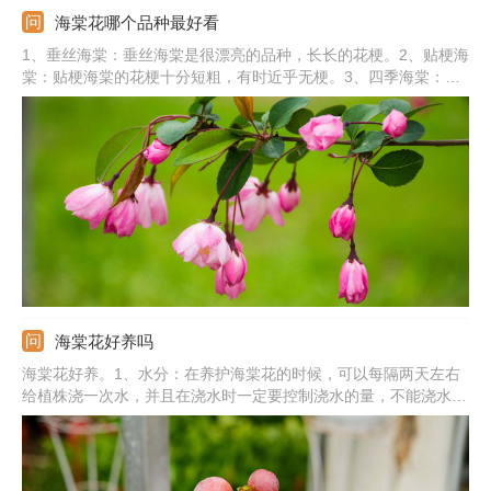
海棠花哪个品种最好看
1、垂丝海棠：垂丝海棠是很漂亮的品种，长长的花梗。2、贴梗海
棠：贴梗海棠的花梗十分短粗，有时近乎无梗。3、四季海棠：四
季海棠全年开花，花朵成簇生长，姿态优美。4、西府海棠：西府
海棠未开花前花色鲜红，开花后变粉红色。5、其他：还有丽格海
棠、钻石海棠、木瓜海棠、梨花海棠、红宝石海棠、北美海棠等。
海棠花好养吗
海棠花好养。1、水分：在养护海棠花的时候，可以每隔两天左右
给植株浇一次水，并且在浇水时一定要控制浇水的量，不能浇水太
多，否则会烂根；2、养分：在它的生长期需要每个月施加3~4次
氮肥；3、温度：生长的适宜温度是在15~25℃之间；4、光照：海
棠花比较喜欢阳光，因此在它生长期间要将它放置在阳光充足的地
方。