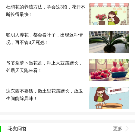
杜鹃花的养殖方法，学会这3招，花开不
断长得最快！
聪明人养花，都会看叶子，出现这种情
况，再不管3天死翘！
爷爷拿萝卜当花盆，种上大蒜蹭蹭长，
邻居天天跑来看！
这东西不要钱，撒土里花蹭蹭长，放卫
生间能除异味！
花友问答
更多