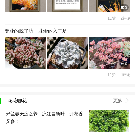
3
11赞 2评论
专业的脱了坑，业余的入了坑
9
11赞 6评论
花花聊花
更多
米兰春天这么养，疯狂冒新叶，开花香
又多！