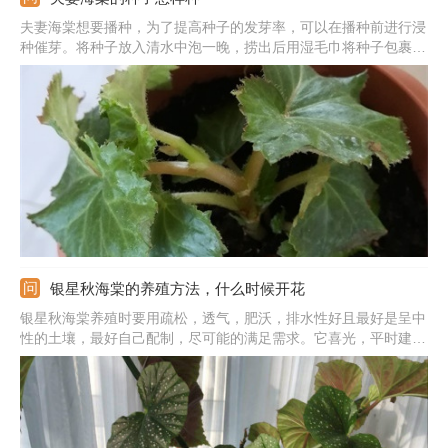
夫妻海棠想要播种，为了提高种子的发芽率，可以在播种前进行浸
种催芽。将种子放入清水中泡一晚，捞出后用湿毛巾将种子包裹
住，等种子发芽露白后，准备疏松肥沃的土壤。提前用水将土壤浇
水，把种子点播在土表，覆盖一层薄薄的细土，覆土厚度以看不见
种子为宜，之后保持土壤微潮，等种子发芽出土即可。
银星秋海棠的养殖方法，什么时候开花
银星秋海棠养殖时要用疏松，透气，肥沃，排水性好且最好是呈中
性的土壤，最好自己配制，尽可能的满足需求。它喜光，平时建议
放在散光处多晒太阳，强光的时候要遮挡避开。温度能提供15-25
度之间的最适宜，夏冬季注意控温。另外，注意生长期间蓄水量
大，要勤浇水，让土壤湿润些，但不要积水。