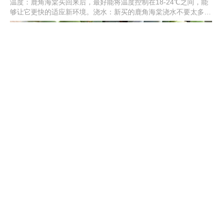
温度：鹿角海棠买回来后，最好能将温度控制在18-24℃之间，能
够让它更快的适应新环境。浇水：新买的鹿角海棠浇水不要太多，
保持土壤的湿润就可以了，浇水过多容易涝根。光照：可以让新买
的鹿角海棠接受适当的阳光照射，有利于它的生长，但要避免被强
光直射。施肥：刚买回来的那段时间先不要施肥，适应新环境后，
可以每半个月给鹿角海棠施肥一次，以氮肥为主。
新买的西府海棠怎么养
检查：西府海棠新买回来之后，要先检查一下植株的生长状态，重
点检查一下根系有无损伤。换盆：刚买回来西府海棠不要给它换
盆，容易伤害到植株，后期每年春天都需要换一次盆。浇水：新买
的西府海棠，不要浇水太多，能够保持土壤湿润就可以了，也可以
喷水保持环境湿润。光照：西府海棠喜光，买回来之后可以让它适
当的接触一些柔和散光的照射，但要避免被强光直射。