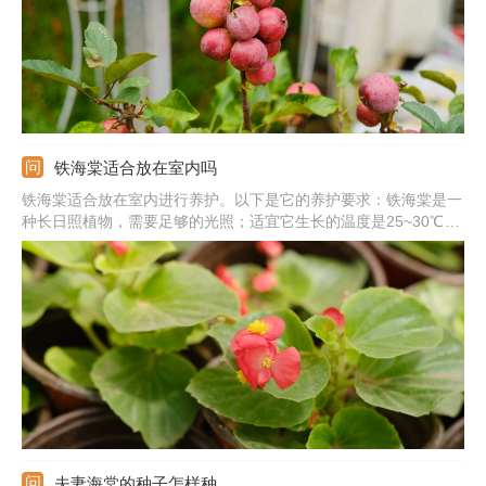
铁海棠适合放在室内吗
铁海棠适合放在室内进行养护。以下是它的养护要求：铁海棠是一
种长日照植物，需要足够的光照；适宜它生长的温度是25~30℃左
右；铁海棠比较怕水涝，因此在浇水时要遵循见干见湿的浇水原
则；铁海棠的茎干上有刺，并且在它的茎干内部汁液是有毒的，一
定要放在安全的地方合理养护。
夫妻海棠的种子怎样种