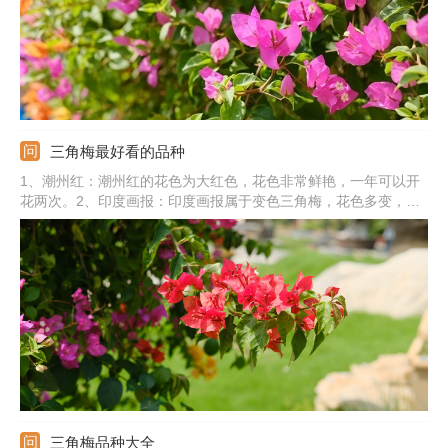
三角梅最好看的品种
1、潮州红：潮州红的花色为大红色，花色非常鲜艳，一年可以开
花两次。2、印度画报：印度画报属于变色三角梅，花色多变，有
红色、粉色、橙色、白色等多种颜色。3、云南大紫：云南大紫属
于紫花三角梅，花色为纯正的紫色，非常勤花。4、其他：还有重
瓣粉、同安红、漳州红缨、绿叶樱花、牙买加白、金心双色、加州
黄金。
三角梅品种大全