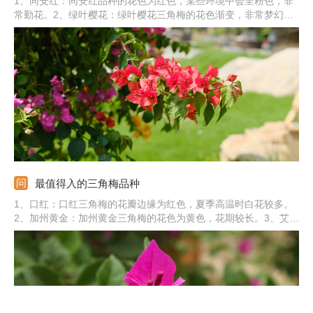
1、同安红：同安红品种的花色为红色，某些环境中会呈粉色，非
常勤花。2、绿叶樱花：绿叶樱花三角梅的花色渐变，非常梦幻，
开花很勤。3、重瓣红：重瓣红品种为红色，花色亮丽好看。4、金
心双色：金心双色三角梅在一株上同时有白色、红色的叶状苞。
5、其他：还有鸳鸯、漳州红缨、重瓣粉、印度画报、加州黄金等
品种。
最值得入的三角梅品种
1、口红：口红三角梅的花瓣边缘为红色，夏季高温时白花较多。
2、加州黄金：加州黄金三角梅的花色为黄色，花期较长。3、艾娃
夫人：艾娃夫人的花朵为重瓣，花色艳丽多彩，花色为粉红色或玫
瑰红色。4、暗斑夕阳红：暗斑夕阳红随着光照增强，花色会更偏
向橙色。5、其他：还有洒金叶橙、洒金叶粉、金心双色、金斑大
红等。