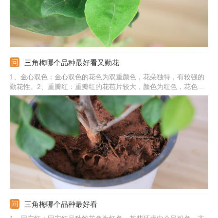
三角梅哪个品种最好看又勤花
1、金心双色：金心双色的花色为双重颜色，花朵独特，有较强的
勤花性。2、重瓣红：重瓣红的花苞片较大，颜色为红色，花色亮
丽。3、加州黄金：加州黄金开黄花，花色鲜艳，非常勤花。4、绿
叶樱花：绿叶樱花的花色渐变，颜色呈渐变粉绿色。5、其他：还
有红粉佳人、变色龙、塔黄、安格斯、口红、红樱、同安红等。
三角梅哪个品种最好看