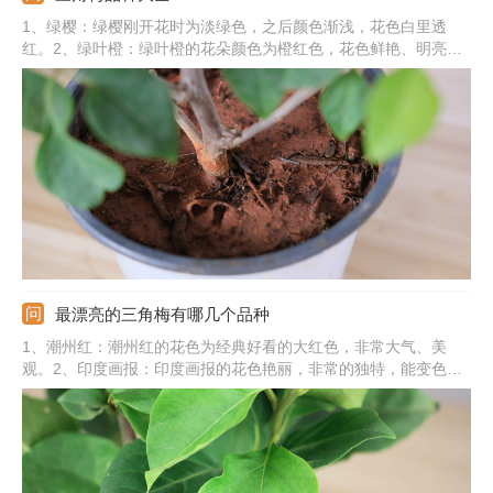
1、绿樱：绿樱刚开花时为淡绿色，之后颜色渐浅，花色白里透
红。2、绿叶橙：绿叶橙的花朵颜色为橙红色，花色鲜艳、明亮。
3、银叶白：银叶白的叶子上有花纹，花苞片为纯白色。4、重瓣
红：重瓣红三角梅的叶子较大较厚，花苞片为大红色。5、其他：
还有艾娃夫人、加州黄金、浅茄紫、雀橙、塔紫、斑叶丽娜、雪
紫、冰淇淋等。
最漂亮的三角梅有哪几个品种
1、潮州红：潮州红的花色为经典好看的大红色，非常大气、美
观。2、印度画报：印度画报的花色艳丽，非常的独特，能变色。
3、云南大紫：云南大紫花色为纯正的紫色，饱和度很高，非常勤
花。4、口红：口红刚开花时为淡粉色，之后颜色逐渐加深。5、其
他：还有西施怡锦、金心双色、漳州红缨、加州黄金、同安红、红
粉佳人等。