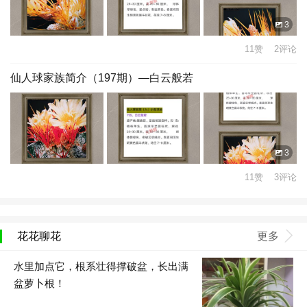
3
11赞 2评论
仙人球家族简介（197期）—白云般若
3
11赞 3评论
花花聊花
更多
水里加点它，根系壮得撑破盆，长出满
盆萝卜根！