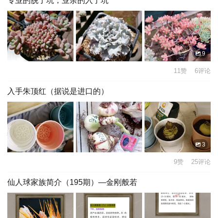
专业的脱了坑，业余的入了坑
9
11赞 6评论
入手朱顶红（据说是进口的）
3
9赞 25评论
仙人球家族简介（195期）—金刚般若