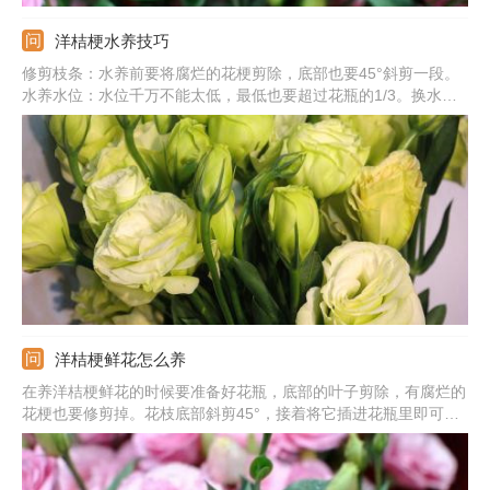
洋桔梗水养技巧
修剪枝条：水养前要将腐烂的花梗剪除，底部也要45°斜剪一段。
水养水位：水位千万不能太低，最低也要超过花瓶的1/3。换水时
间：未添加保鲜剂要每天换水，添加保鲜剂要3-4天换一次。摆放
位置：不要放在空调吹风口的位置，也不要被阳光照射。
洋桔梗鲜花怎么养
在养洋桔梗鲜花的时候要准备好花瓶，底部的叶子剪除，有腐烂的
花梗也要修剪掉。花枝底部斜剪45°，接着将它插进花瓶里即可。
养护期间不要向花朵喷水，也不要被风直吹，要远离空调的吹风
口，最好是每天换一次水。