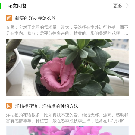
花友问答
更多
新买的洋桔梗怎么养
光照：它对于光照的需求量非常大，要选择在室外进行养殖，而不
是在室内。修剪：需要剪掉多余的、枯黄的、影响美观的花梗，以
便于新生芽孢的生长和发育。浇水：需先静置半天左右的时间才能
浇水。施肥：不需要立即进行施肥。要等其服盆后再开始施肥。
洋桔梗花语，洋桔梗的种植方法
洋桔梗的花语很多，比如真诚不变的爱、纯洁无邪、漂亮、感动和
富有感情等等。种植它一般在春季或秋季进行，通常在1-2月和9-
10月。用腐叶土、园土和腐熟的有机质搭配制作成培养土，将包衣
种子播到土壤表面，不用额外覆土。播种后温度控制在22-25℃之