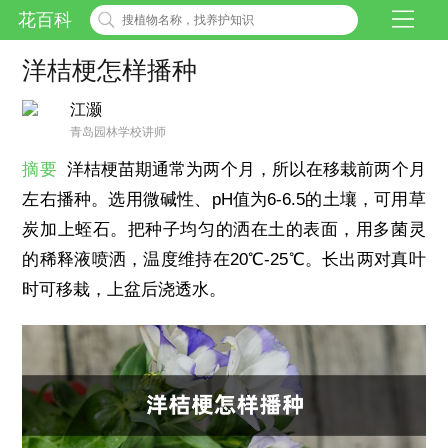
花百科
洋桔梗怎样播种
江灏
青岛园林学校讲师
摘要
洋桔梗苗期通常为两个月，所以在移栽前两个月
左右播种。选用微碱性、pH值为6-6.5的土壤，可用草
炭加上蛭石。把种子均匀的洒在土的表面，用多菌灵
的稀释液喷洒，温度维持在20℃-25℃。长出两对真叶
时可移栽，上盆后浇透水。