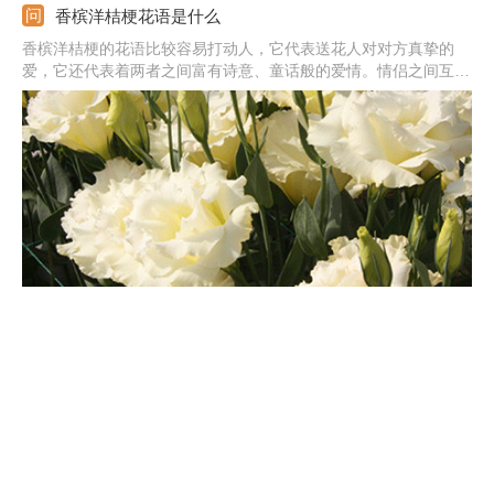
香槟洋桔梗花语是什么
香槟洋桔梗的花语比较容易打动人，它代表送花人对对方真挚的
爱，它还代表着两者之间富有诗意、童话般的爱情。情侣之间互送
这种花，有很好的寓意，对方很容易就能感觉到你对她满满的爱。
洋桔梗春天怎么养
调节温度：它抗冻能力较弱，初春温度较低时，要尽量调整到十五
到十八度。控制浇水：它的根对水份敏感，最好使用滴灌法浇水，
可以避免浇水不当。注意环境：春天养护它要避免高温高湿的环
境，以免停止生长。合理光照：每天要保证六个小时的自然光照
射，初春可接受全天光照。