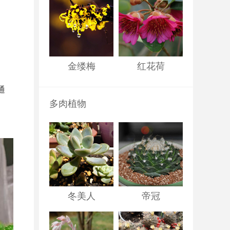
金缕梅
红花荷
通
多肉植物
冬美人
帝冠