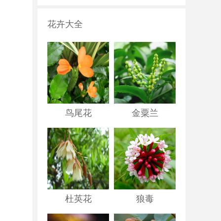
花卉大全
鸟尾花
金粟兰
杜英花
狼毒