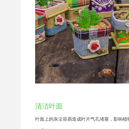
清洁叶面
叶面上的灰尘容易造成叶片气孔堵塞，影响植