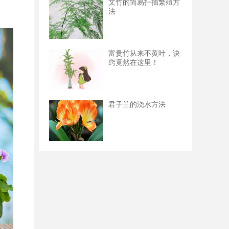
文竹的简易扦插繁殖方
法
富贵竹从来不黄叶，诀
窍竟然在这里！
君子兰的浇水方法