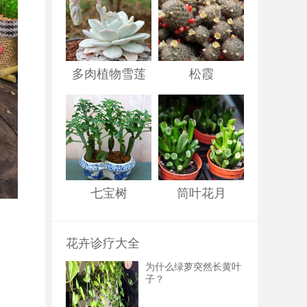
多肉植物雪莲
松霞
七宝树
筒叶花月
花卉诊疗大全
为什么绿萝突然长黄叶
子？