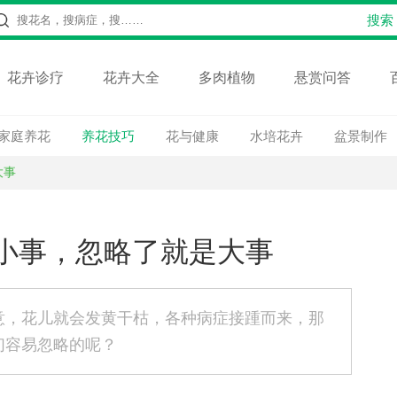
花卉诊疗
花卉大全
多肉植物
悬赏问答
家庭养花
养花技巧
花与健康
水培花卉
盆景制作
大事
小事，忽略了就是大事
意，花儿就会发黄干枯，各种病症接踵而来，那
们容易忽略的呢？