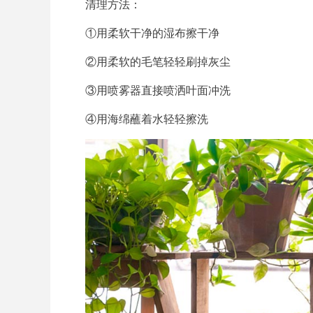
清理方法：
①用柔软干净的湿布擦干净
②用柔软的毛笔轻轻刷掉灰尘
③用喷雾器直接喷洒叶面冲洗
④用海绵蘸着水轻轻擦洗