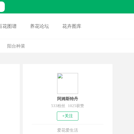
百花图谱
养花论坛
花卉图库
阳台种菜
阿姆斯特丹
533粉丝 1025获赞
+关注
爱花爱生活