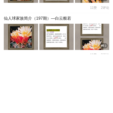
11赞 2评论
仙人球家族简介（197期）—白云般若
3
11赞 3评论
你好国庆节日快乐🎉💐🤗
11
13赞 4评论
回顾一下酢浆草！让我现在的种植更有信心！