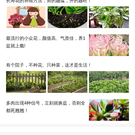
长寿花的养殖方法，剪的越猛，开的越旺！
最流行的小众花，颜值高、气质佳，养1
盆就上瘾!
有个院子，不种花、只种菜，这才是生活！
多肉出现4种信号，立刻就换盆，否则全
都死翘翘！