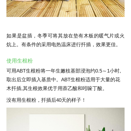
如果是盆插，冬季可将其放在垫有木板的暖气片或火
炕上。有条件的采用电热温床进行扦插，效果更佳。
使用生根粉
可用
ABT生根粉将一年生嫩枝基部浸泡约0.5～1小时,
取出后立即插入基质中。ABT生根粉适用于大量的花
木扦插,其生根效果优于用萘乙酸和吲哚丁酸。
没有用生根粉，扦插后40天的样子！