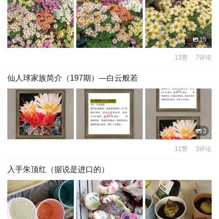
15
13赞 7评论
仙人球家族简介（197期）—白云般若
3
11赞 3评论
入手朱顶红（据说是进口的）