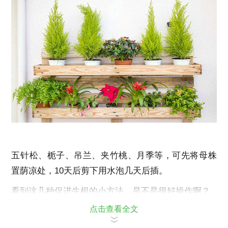
五针松、栀子、吊兰、夹竹桃、月季等，可先将母株
置荫凉处，10天后剪下用水泡几天后插。
看到这几种促进生根的小方法，是不是很好操作啊？
点击查看全文
再也不用为扦插不生根着急啦！