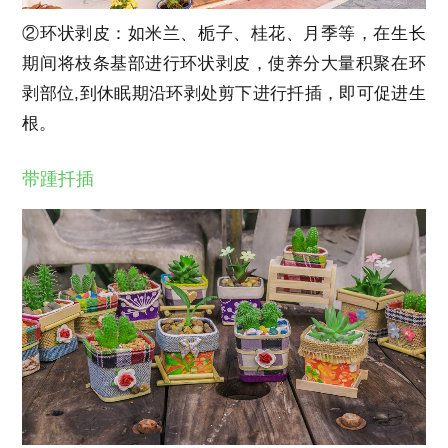
②环状剥皮：如米兰、栀子、桂花、月季等，在生长
期间将枝条基部进行环状剥皮，使养分大量积聚在环
剥部位,到休眠期沿环剥处剪下进行扦插，即可促进生
根。
带踵扦插