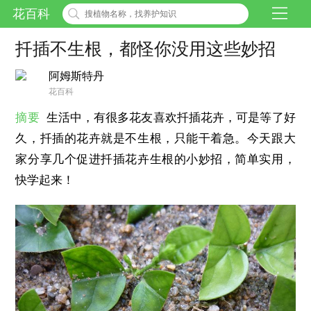
花百科
扦插不生根，都怪你没用这些妙招
阿姆斯特丹
花百科
摘要
生活中，有很多花友喜欢扦插花卉，可是等了好
久，扦插的花卉就是不生根，只能干着急。今天跟大
家分享几个促进扦插花卉生根的小妙招，简单实用，
快学起来！