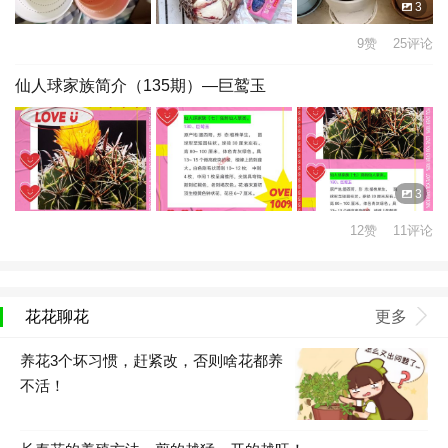
3
9赞 25评论
仙人球家族简介（135期）—巨鹫玉
3
12赞 11评论
花花聊花
更多
养花3个坏习惯，赶紧改，否则啥花都养
不活！