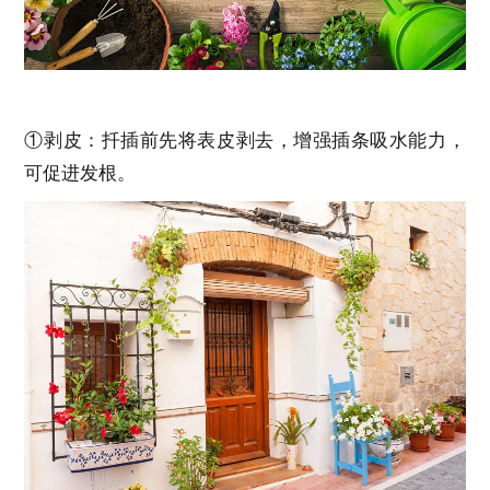
①剥皮：扦插前先将表皮剥去，增强插条吸水能力，
可促进发根。