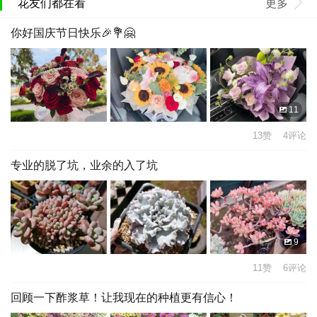
花友们都在看
更多
你好国庆节日快乐🎉💐🤗
11
13赞 4评论
专业的脱了坑，业余的入了坑
9
11赞 6评论
回顾一下酢浆草！让我现在的种植更有信心！