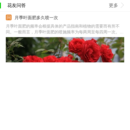
花友问答
更多
月季叶面肥多久喷一次
月季叶面肥的频率会根据具体的产品指南和植物的需要而有所不
同。一般而言，月季叶面肥的喷施频率为每两周至每四周一次。然
而，最好根据植物的生长状态、土壤质量和产品说明来确定最适合
的喷施频率。
棒棒糖月季优缺点
1、优点：棒棒糖月季造型美观新奇，可玩性更佳，同时抗病性更
好，耐寒、耐热、根系强健。可以让灌木月季占地更小，节省空
间，还能打造花量巨大的效果，增加观赏性。2、缺点：制作难度
较高，对嫁接和修剪的技术有一定的要求。