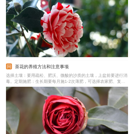
磷钾肥。浇水：要浇透水，土壤应维持湿润状，夏季勤浇水，并多
给植株喷水。修剪：剪掉病弱枝、密枝、干枯枝等，并养殖1-2年
更换一次盆土。
茶花的养殖方法和注意事项
选择土壤：要用疏松、肥沃、微酸的沙质的土壤，上盆前要进行消
毒。定期施肥：生长期要每月施1-2次薄肥，可选择农家肥、复合
肥、腐熟的饼肥。光照充足：把它放到向阳的位置，充分的见光，
不要在阴处养。注意事项：温度要在18-25℃之间，夏季温度尽量
不要超过30℃。