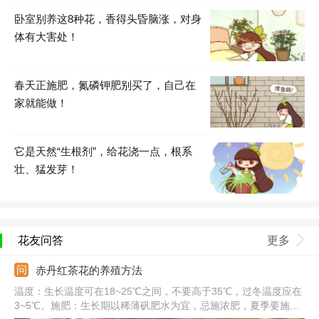
卧室别养这8种花，香得头昏脑涨，对身
体有大害处！
春天正施肥，氮磷钾肥别买了，自己在
家就能做！
它是天然“生根剂”，给花浇一点，根系
壮、猛发芽！
花友问答
更多
赤丹红茶花的养殖方法
温度：生长温度可在18~25℃之间，不要高于35℃，过冬温度应在
3~5℃。施肥：生长期以稀薄矾肥水为宜，忌施浓肥，夏季要施加