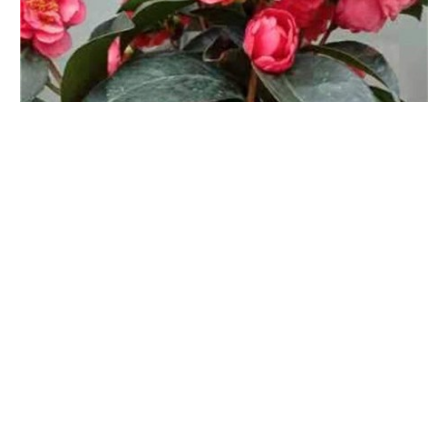
怎么让茶花叶子变油亮，可以喷啤酒吗
想让茶花的叶子变得更油亮要经常擦拭，这样可去除叶片上的灰
尘，还可促使叶色更油亮。养护时应放在采光处，让它多晒太阳，
光照足可促进自身生长，还可促进光合作用，改变叶片的光泽度。
另外，生长旺季要勤施肥，定期添加肥料，养分足长势自然会变得
旺盛，叶色更绿。