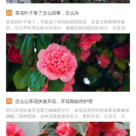
茶花叶子卷了怎么回事，怎么办
茶花的叶子卷了，导致这个情况的原因很多。若是太阳暴晒导致
的，可以平时养在散光环境中，暴晒后移到阴凉的地方。若是浇水
不足导致的，可根据盆土情况浇水，生长期隔3-5天浇次水。若是
养分不足导致的，可每半个月施次稀薄的液肥。若是感染了病虫害
导致的，需将发病的叶子摘除掉，喷施药物加以治疗。
怎么让茶花快速开花，开花期如何护理
想让茶花快速开花要正确施肥才行，发现花芽的时候就要适量施加
磷酸二氢钾肥液，这样花芽能更快长大，更快开花。它喜光，光照
足可促花，因此要放在光线处，多晒晒太阳。平时的温度要注意，
温度越高开花越晚，因此夏季一定要多通风，多让植株透气。另
外，还要疏剪花芽，一个花枝留一个花芽就行。