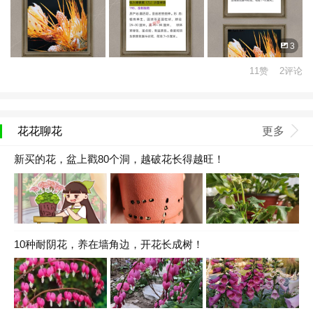
3
11赞 2评论
花花聊花
更多
新买的花，盆上戳80个洞，越破花长得越旺！
10种耐阴花，养在墙角边，开花长成树！