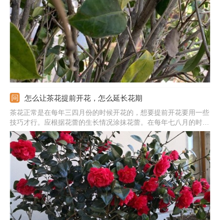
怎么让茶花提前开花，怎么延长花期
茶花正常是在每年三四月份的时候开花的，想要提前开花要用一些
技巧才行。应根据花蕾的生长情况涂抹花蕾。在每年七八月的时候
可用毛笔蘸取赤霉素涂在花蕾上，每三天一次，肥水要正常管理，
这样处理就能促使它在十一的时候开花。另外，想要花期延长，还
要适量浇水，多晒太阳且保证有充足的肥水才行。