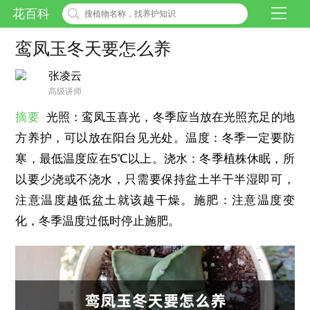
花百科
鸾凤玉冬天要怎么养
张凌云
高级讲师
摘要
光照：鸾凤玉喜光，冬季应当放在光照充足的地
方养护，可以放在阳台见光处。温度：冬季一定要防
寒，最低温度应在5℃以上。浇水：冬季植株休眠，所
以要少浇或不浇水，只需要保持盆土半干半湿即可，
注意温度越低盆土就该越干燥。施肥：注意温度变
化，冬季温度过低时停止施肥。