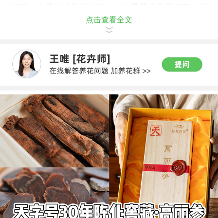
好了，小编已经告诉你怎么在冬季养护鸾凤玉了，现
点击查看全文
在冷空气又要来了，快快保护起你的鸾凤玉吧！