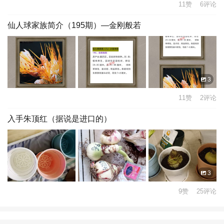
11赞 6评论
仙人球家族简介（195期）—金刚般若
3
11赞 2评论
入手朱顶红（据说是进口的）
3
9赞 25评论