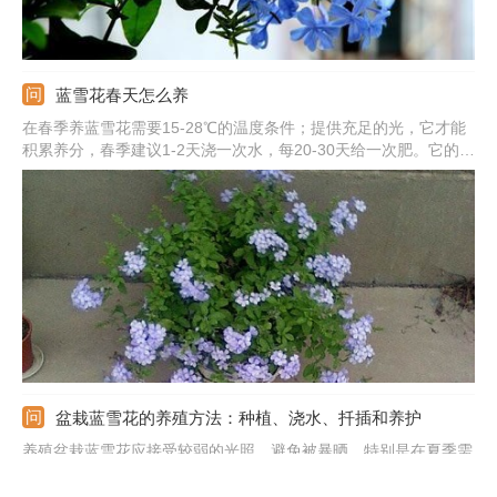
蓝雪花春天怎么养
在春季养蓝雪花需要15-28℃的温度条件；提供充足的光，它才能
积累养分，春季建议1-2天浇一次水，每20-30天给一次肥。它的繁
殖可以采用扦插和分株的方法。另外，还需要注意病虫害的防治，
如果发现，可以用杀虫剂进行喷洒。
盆栽蓝雪花的养殖方法：种植、浇水、扦插和养护
养殖盆栽蓝雪花应接受较弱的光照，避免被暴晒，特别是在夏季需
要遮荫。平时浇水量也不要太大，土壤微湿就可以，春秋可3天浇
一次水，夏季要适当多浇。在其生长期间需间隔半月施一次肥，冬