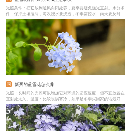
光照条件：把它放到通风向阳处养，夏季要避免强光直射。水分条
件：保持土壤湿润，每次浇水要浇透，冬季需控水，雨天要及时排
水。温度条件：控制养殖温度在15-28℃之间，夏天要降温，冬天
需搬到室内养。注意事项：生长期可半月施一次肥，但要注意稀释
肥料，以免出现肥害。
新买的蓝雪花怎么养
光照：长时间的光照可以增加它对环境的适应速度，但不宜放置在
直射处太久。温度：比较畏惧寒冷，如果是冬季买回家的话最好把
它放置在室内温暖处进行养殖。修剪：要把超过两年的老枝叶和病
叶枯叶及时的剪去，以预防出现病害和虫害。施肥：刚买回来时无
需施肥，等它恢复生长后进行追肥即可。