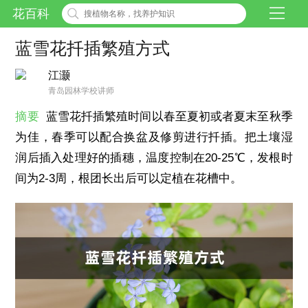
花百科
蓝雪花扦插繁殖方式
江灏
青岛园林学校讲师
摘要
蓝雪花扦插繁殖时间以春至夏初或者夏末至秋季
为佳，春季可以配合换盆及修剪进行扦插。把土壤湿
润后插入处理好的插穗，温度控制在20-25℃，发根时
间为2-3周，根团长出后可以定植在花槽中。