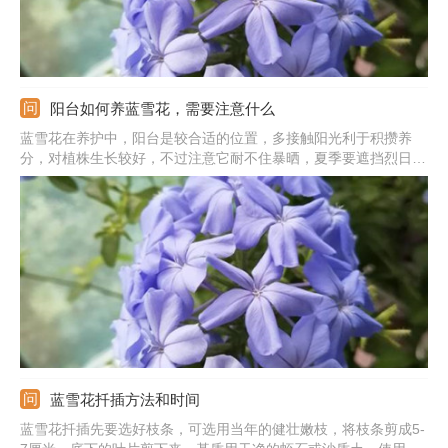
阳台如何养蓝雪花，需要注意什么
蓝雪花在养护中，阳台是较合适的位置，多接触阳光利于积攒养
分，对植株生长较好，不过注意它耐不住暴晒，夏季要遮挡烈日。
生长旺盛期间定期浇水或喷水，冬季要减少浇水。春季和夏季每周
给肥一次，不能给肥太多。蓝雪花很喜欢温暖，较合适的温度在
25℃左右，冬季保持在7℃以上。
蓝雪花扦插方法和时间
蓝雪花扦插先要选好枝条，可选用当年的健壮嫩枝，将枝条剪成5-