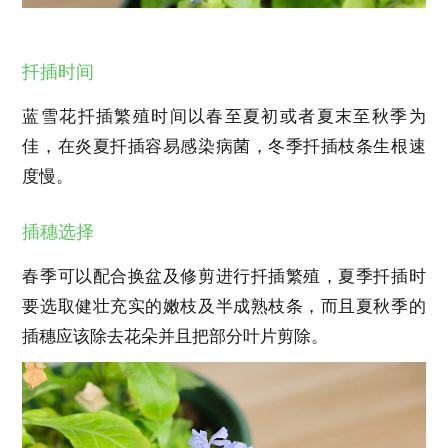
扦插时间
蓝雪花扦插繁殖时间以春至夏初或者夏末至秋季为
佳，在炎夏扦插容易感染病菌，冬季扦插枝条生根速
度慢。
插穗选择
春季可以配合换盆及修剪进行扦插繁殖，夏季扦插时
要选取健壮充实的嫩枝及半成熟枝条，而且夏秋季的
插穗应该除去花朵并且把部分叶片剪除。