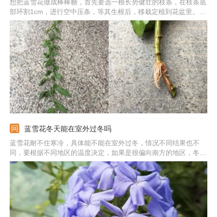
想把蓝雪花做成棒棒糖，首先要选一根长势健壮的枝条，在枝条底
部环割1cm，进行空中压条，等其生根后，移栽定植到花盆里。移
栽后放在散光通风处缓盆，一周后逐渐增光，在盆中搭设球形支
架，等蓝雪花长到球形支架的中间时打顶，直到将蓝雪花剪成一个
棒棒糖的形状。
蓝雪花冬天能在室外过冬吗
蓝雪花耐不住寒冷，具体能不能在室外过冬，情况不同结果也不
同，要根据不同地区的温度决定，如果是很偏向南方的地区，冬季
温度能维持在0摄氏度以上，这种情况下可以在室外越冬。如果是
北方地区，温度比较寒冷，冬季的温度长期低于0摄氏度以下，这
种情况一定要注意，需及时移到室内越冬，不能使植株受到冻伤。