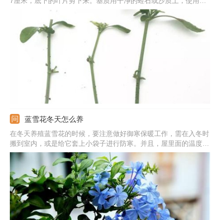
7厘米，底下的叶片剪下来。基质用干净的蛭石或沙质土，使用前
要先消毒。在基质上插几个洞，然后把枝条蘸生根粉插进去，扦插
后放在散光处等待生根。蓝雪花扦插繁殖时间以晚春或者早秋时节
为佳，气候温和利于生根。
蓝雪花冬天怎么养
在冬天养殖蓝雪花的时候，要注意做好御寒保暖工作，需在入冬时
搬到室内，或是给它套上小袋子进行防寒。并且，屋里面的温度也
要在10度左右，当温度比较低的时候，它就会停止生长。温度高时
可稍微多浇一次水，而当温度低的时候一定要控水。另外，还要尽
量多的晒晒太阳。