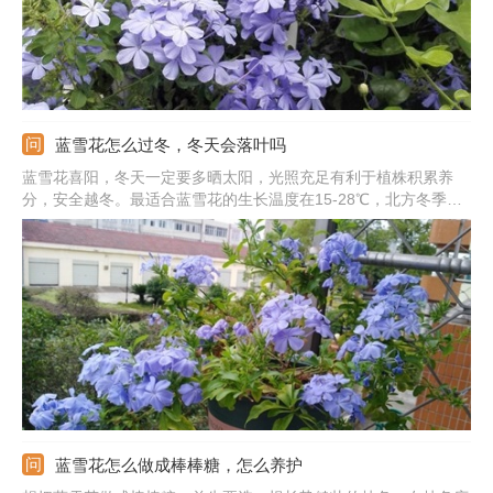
蓝雪花怎么过冬，冬天会落叶吗
蓝雪花喜阳，冬天一定要多晒太阳，光照充足有利于植株积累养
分，安全越冬。最适合蓝雪花的生长温度在15-28℃，北方冬季一
定要将蓝雪搬到室内，以免植株冻伤。平时等土接近干透再浇水，
可以拎着花盆的重量，感觉明显变轻浇透水。冬季温度低，千万别
施肥，以免造成肥伤。
蓝雪花怎么做成棒棒糖，怎么养护