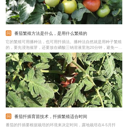
番茄繁殖方法是什么，是用什么繁殖的
它的繁殖可用播种法，也可用扦插法。播种法自然就是用种子繁殖
的，要先浸泡催芽，还要放在磷酸三钠溶液里泡20分钟，避免一些
病害。处理后就可播种，可用条播，点播和撒播三种方法，种下覆
盖土壤，很快就可出苗。扦插时要选健壮枝条，先放清水里泡三四
天，长根后移栽到盆土中就行。
番茄扦插育苗技术，扦插繁殖适合时间
番茄的扦插要根据栽培的环境来决定时间，露地栽培在4-5月扦