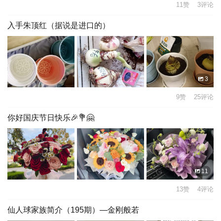
11赞 3评论
入手朱顶红（据说是进口的）
3
9赞 25评论
你好国庆节日快乐🎉💐🤗
11
13赞 4评论
仙人球家族简介（195期）—金刚般若