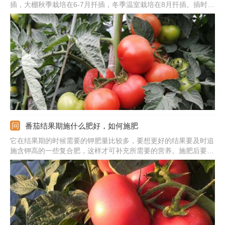
插，大棚秋季栽培在6-7月扦插，冬季温室栽培在8月扦插。插时要
选抗病性能强，长势旺盛的枝条，还要准备排水性好，肥沃的土
壤。备好后将插条入土，不可过深，大概3-4厘米的深度即可。后
期注意保温，保湿，遮光，不久就可生根成活。
番茄结果期施什么肥好，如何施肥
它在结果期的时候需要的钾肥量比较多，要想更好的结果要及时追
施含钾高的一些复合肥，这样才可补充所需要的营养。施肥后要适
量浇水稀释肥料，植株也能更快吸收。此外，还要注意浇水，此时
消耗的水分也比较多，水分养分充足才会保证果实质量更好。