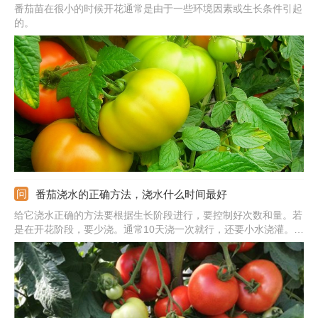
番茄苗在很小的时候开花通常是由于一些环境因素或生长条件引起
的。
番茄浇水的正确方法，浇水什么时间最好
给它浇水正确的方法要根据生长阶段进行，要控制好次数和量。若
是在开花阶段，要少浇。通常10天浇一次就行，还要小水浇灌。若
是在结果期果实开始膨大的时候，此时要多浇，每次都浇透，一周
浇一次。另外，还要注意浇水的时间，要避开中午，选在早晨或晚
上进行。