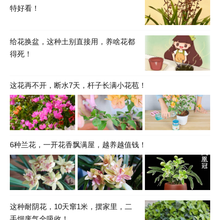
特好看！
给花换盆，这种土别直接用，养啥花都
得死！
这花再不开，断水7天，杆子长满小花苞！
6种兰花，一开花香飘满屋，越养越值钱！
这种耐阴花，10天窜1米，摆家里，二
手烟废气全吸收！