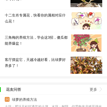
十二生肖专属花，快看你的属相对应什
么花！
三角梅的养殖方法，学会这3招，傻瓜都
能养爆盆！
客厅摆盆它，天越冷越好看，比绿萝好
养多了！
花友问答
更多
绿萝的养殖方法
土培：肥沃且松软透气的土壤。水培：耐阴，但需每半月移至强光