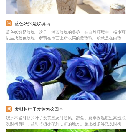
蓝色妖姬是玫瑰吗
蓝色妖姬是玫瑰，这是一种蓝玫瑰的美称，在自然环境中，极少可
以生成蓝色玫瑰，所谓在市面上所收买的蓝玫瑰一般就是在白玫瑰
成长初期，还未长成成熟花朵品种的时候，人工加上不易掉色的蓝
色染色剂染制而成。
发财树叶子发黄怎么回事
浇水不当引起的叶子发黄应及时通风、翻盆。夏季因温度过高造成
发财树黄叶，及时将植株移到阴凉的地方。施肥过多导致发财树根
部腐烂，将植株脱盆，清理腐烂的部分，换上新土，重新栽种。