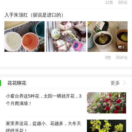
11赞 3评论
入手朱顶红（据说是进口的）
3
9赞 25评论
花花聊花
更多
小窗台养这5种花，太阳一晒就开花，3
个月爬满墙！
家里养这花，盆越小、花越多，大冬天
呼呼开花！