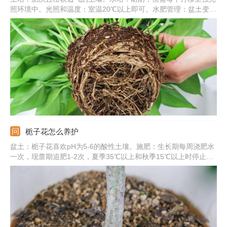
照环境中。光照和温度：室温20℃以上即可。水肥管理：盆土变干
需要及时浇水，一次浇透，秋冬减少浇水和施肥。常见病害：炭疽
病、根腐病、叶斑病。
栀子花怎么养护
盆土：栀子花喜欢pH为5-6的酸性土壤。施肥：生长期每周浇肥水
一次，现蕾期追肥1-2次，夏季35℃以上和秋季15℃以上时停止施
肥。浇水：保持盆土湿润，晚上可喷雾将叶片淋湿。光照：要充
足，除七八月份正午外可放在阳光下养护。