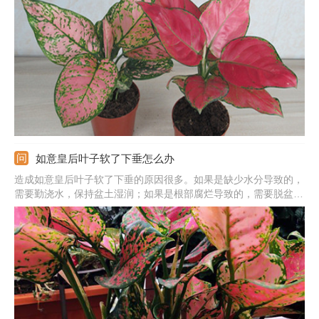
意皇后的叶片颜色多样，黄色，绿色，红色，白色等颜色交织。养
护不同：吉利红非常喜欢阳光，每天维持8小时的光照；如意皇后
能耐半阴，日常接触散射光。
如意皇后叶子软了下垂怎么办
造成如意皇后叶子软了下垂的原因很多。如果是缺少水分导致的，
需要勤浇水，保持盆土湿润；如果是根部腐烂导致的，需要脱盆并
剪除烂根，消毒后重栽到新土中；如果是强光暴晒导致的，需要把
它移到半阴处；如果是温度太低导致的，需要用塑料袋套住植株上
部保温。