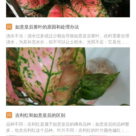
如意皇后黄叶的原因和处理办法
浇水不当：浇水过多或过少都会导致如意皇后黄叶。此时需要合理
浇水，为其补充水分，但不可以让土积水。光照不足：它喜光，若
长期得不到光照，就会导致它的枝叶发黄。此时需要把它移放到光
照充足的地方养护。施肥不当：施加的肥料过多或过浓也会导致黄
叶。此时需要停止施肥，然后适当增加浇水量来稀释肥料。
吉利红和如意皇后的区别
品种不同：吉利红是属于如意皇后的稀有品种；如意皇后的品种繁
多，包含吉利红这个品种。叶片不同：吉利红的叶片颜色偏红；如