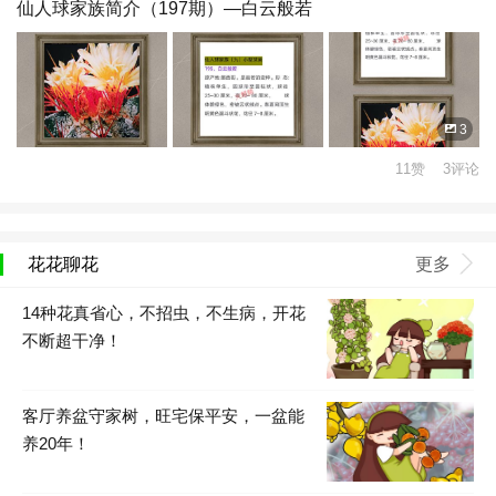
仙人球家族简介（197期）—白云般若
3
11赞 3评论
花花聊花
更多
14种花真省心，不招虫，不生病，开花
不断超干净！
客厅养盆守家树，旺宅保平安，一盆能
养20年！