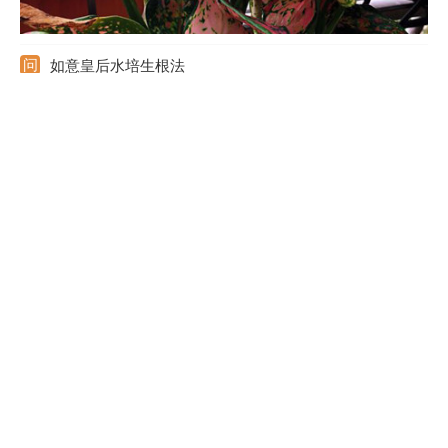
如意皇后水培生根法
选择生长好的如意皇后，从上面剪下带有气根的枝条，长度控制在
15-25厘米。水培的容器可用玻璃材质，水质可用纯净水，也可用
静置后的自来水。将剪取的枝条插到容器中，每天换次水，还要配
合喷水，温度维持在15摄氏度左右，大约15天后可生根。
如意皇后开花预兆什么
它是很少开花的，开花是一种好的预兆，寓意着最近会有很好的运
势。还有它的花语也很不错，花语是长寿、健康，多是用来祝福老
人的。花期是在春季的4-6月份左右，并且也要养殖至少3年才会开
花。