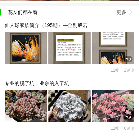
花友们都在看
更多
仙人球家族简介（195期）—金刚般若
3
11赞 2评论
专业的脱了坑，业余的入了坑
9
11赞 6评论