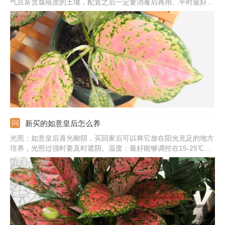
气且富含腐殖质的土壤，配置之后一定要消毒后再用。平时最好提
供20-26度之间的温度，高温低温的时候都要及时控温。它喜欢散
光，要多晒太阳，强光的时候及时避开。此外，还要注意肥水的管
理，生长季让土壤湿润些，还要勤施肥，给它足够的养分。
新买的如意皇后怎么养
光照：如意皇后喜光耐阴，买回家后可以将它放在阳光充足的地方
培养，光照过强时要及时遮阴。温度：最好能够调控在15-25℃这
个区间内，有利于如意皇后适应新的环境。浇水：如意皇后买回家
后，不需要经常浇水，能够保持土壤湿润并且不干裂就可以了。施
肥：先不要给刚买回的如意皇后施肥，以免伤根，等它适应了新环
境后再施肥。