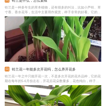
铃兰是什么，怎么繁殖
铃兰是一种多年生的草本植物，还有很多的叫法，比如小芦铃、草
寸香、香水花等，生活中主要用作观赏，样子非常的好看。它的植
株高度并不算很高，花朵很有特点，颜色为纯白色的，苞片的形状
为披针形，带有香甜的气味。铃兰全草可入药，但是具有毒性。铃
兰繁殖主要是分株和播种，以分株为主。
铃兰花一年能多次开花吗，怎么养开花多
铃兰花一年之中只能开花一次，不是多次开花的花卉品种，它的花
期在每年的5-6月份左右，开花后花朵数量多，花色纯白，样子非
常的好看，观赏性很高。花期大约能持续半个月左右，养护的好花
期会延长，花期结束后，花朵逐渐地凋谢枯萎。要想保证铃兰多开
花，要注意好养护因素。