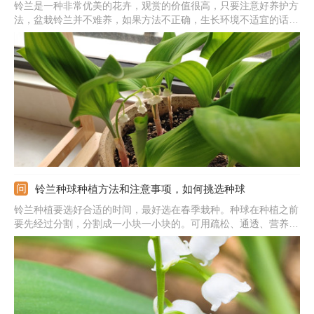
铃兰是一种非常优美的花卉，观赏的价值很高，只要注意好养护方
法，盆栽铃兰并不难养，如果方法不正确，生长环境不适宜的话，
养护起来就会很困难。在养护时提供充足的阳光，养在阳光好的地
方。生长时一定要保持湿润，定期施肥保证好养分。提供土质疏松
的沙质土壤中，可用河沙、园土、腐殖土混合配制。
铃兰种球种植方法和注意事项，如何挑选种球
铃兰种植要选好合适的时间，最好选在春季栽种。种球在种植之前
要先经过分割，分割成一小块一小块的。可用疏松、通透、营养的
微酸性土壤，使用前要先消毒杀菌，种植之前在土壤上挖出小坑。
将处理好的小块茎埋到土中，上面覆盖上一层薄薄的土壤，种植后
要注意好养护管理，可以利于后期的生长。