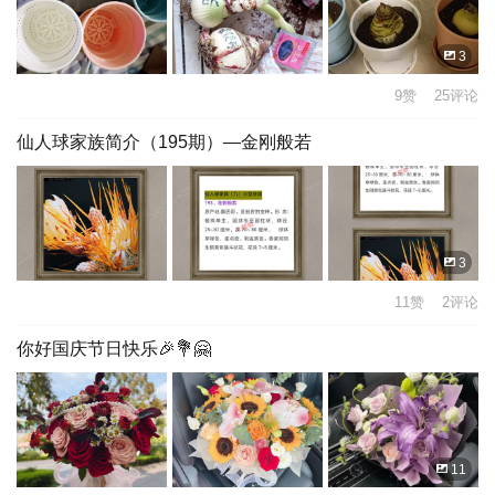
3
9赞 25评论
仙人球家族简介（195期）—金刚般若
3
11赞 2评论
你好国庆节日快乐🎉💐🤗
11