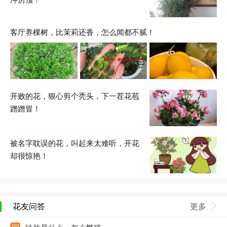
客厅养棵树，比茉莉还香，怎么闻都不腻！
开败的花，狠心剪个秃头，下一茬花苞
蹭蹭冒！
被名字耽误的花，叫起来太难听，开花
却很惊艳！
花友问答
更多