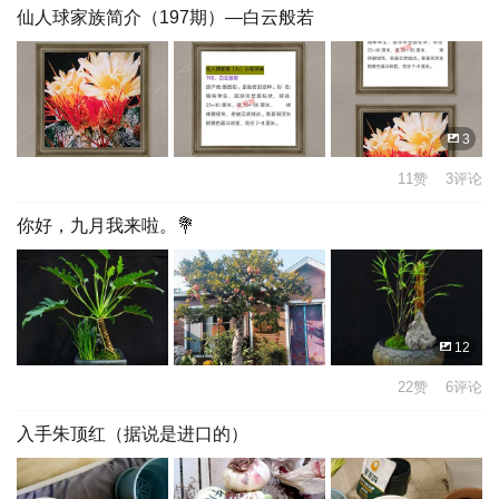
仙人球家族简介（197期）—白云般若
3
11赞 3评论
你好，九月我来啦。💐
12
22赞 6评论
入手朱顶红（据说是进口的）