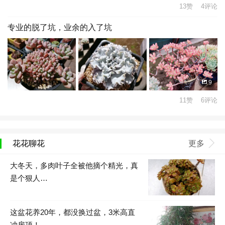
13赞 4评论
专业的脱了坑，业余的入了坑
9
11赞 6评论
花花聊花
更多
大冬天，多肉叶子全被他摘个精光，真
是个狠人…
这盆花养20年，都没换过盆，3米高直
冲房顶！