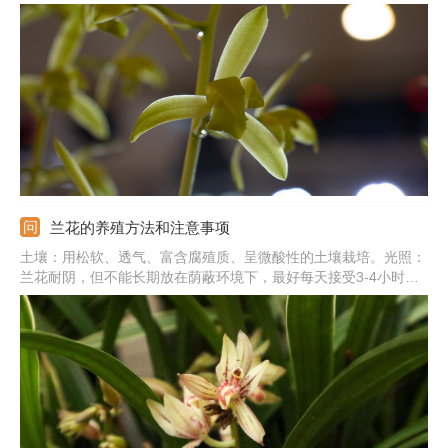
水。基质环境：栽培基质要有良好的透气性，表面可铺上水苔进行
保水。注意事项：北方地区过冬要注意防寒，可搬到室内，并调整
温度在5℃以上。
兰花的养殖方法和注意事项
土壤：用松软、透气、富含腐殖质、呈微酸性的土壤栽培。光照：
兰花耐阴，但不能长期放在荫蔽环境下，最好每天接受3-4小时的
散光。肥水：生长季勤浇水，保证土壤微湿，还要勤施薄肥，用稀
释的肥液即可。温度：提供15-25℃的环境，冬季需保温在10℃以
上。注意事项：养殖兰花期间需加强通风，否则易感染病虫害。