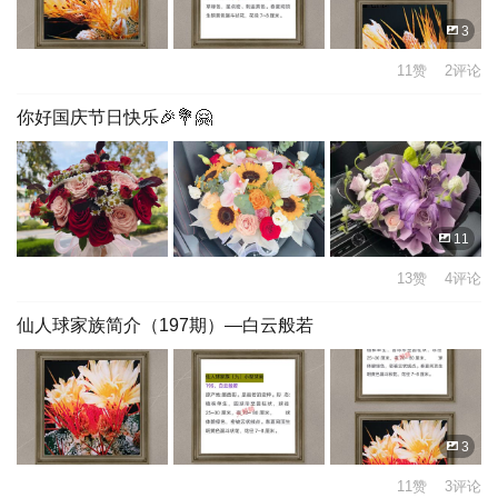
3
11赞 2评论
你好国庆节日快乐🎉💐🤗
11
13赞 4评论
仙人球家族简介（197期）—白云般若
3
11赞 3评论