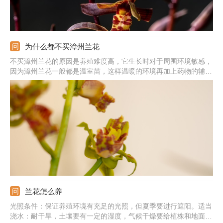
为什么都不买漳州兰花
不买漳州兰花的原因是养殖难度高，它生长时对于周围环境敏感，
因为漳州兰花一般都是温室苗，这样温暖的环境再加上药物的辅助
生长，购买后植株无法适应自然环境就会死亡。在养殖漳州兰花
时，应选择透气、疏松且肥沃的土壤，它的根系脆弱，土壤中不能
有积水，以免烂根，养殖环境的通风性还要足够好。
兰花怎么养
光照条件：保证养殖环境有充足的光照，但夏季要进行遮阳。适当
浇水：耐干旱，土壤要有一定的湿度，气候干燥要给植株和地面喷