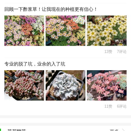
回顾一下酢浆草！让我现在的种植更有信心！
15
13赞 7评论
专业的脱了坑，业余的入了坑
9
11赞 6评论