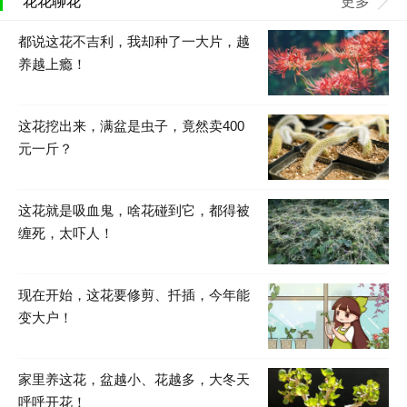
花花聊花
更多
都说这花不吉利，我却种了一大片，越
养越上瘾！
这花挖出来，满盆是虫子，竟然卖400
元一斤？
这花就是吸血鬼，啥花碰到它，都得被
缠死，太吓人！
现在开始，这花要修剪、扦插，今年能
变大户！
家里养这花，盆越小、花越多，大冬天
呼呼开花！