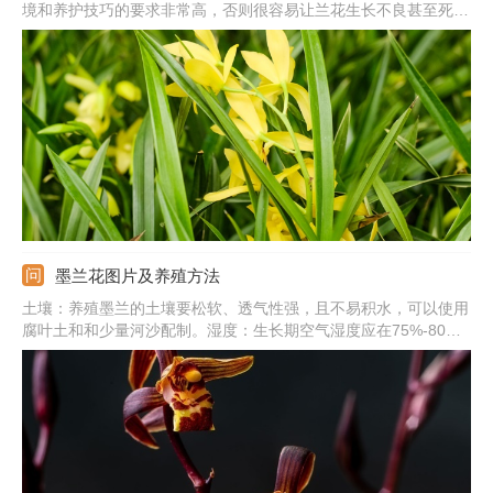
境和养护技巧的要求非常高，否则很容易让兰花生长不良甚至死
亡。而且一些品种的兰花十分名贵，购买的价格不低，同时使用的
兰花植料、肥料一般都是兰花专用型的，因此新手想要在家里养好
兰花需要购买特殊的园艺资材，让很多人觉得兰花不能养。
墨兰花图片及养殖方法
土壤：养殖墨兰的土壤要松软、透气性强，且不易积水，可以使用
腐叶土和和少量河沙配制。湿度：生长期空气湿度应在75%-80%
之间，冬季湿度应在50%左右，土壤要保持湿润状，不能有积水。
阳光：它喜欢散光，夏季一定要进行遮光，避免强光晒伤，冬季则
要放到阳光直射的位置。