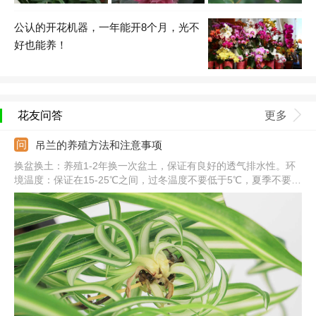
公认的开花机器，一年能开8个月，光不
好也能养！
花友问答
更多
吊兰的养殖方法和注意事项
换盆换土：养殖1-2年换一次盆土，保证有良好的透气排水性。环
境温度：保证在15-25℃之间，过冬温度不要低于5℃，夏季不要
高于30℃。光照适宜：吊兰喜半阴，要在明亮光线处养，不要让强
光暴晒。注意事项：室内养护要注意通风，并在干燥天气多给植株
喷洒水分进行保湿。