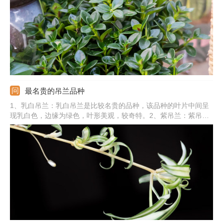
长季及时修剪，促使旺盛生长。
最名贵的吊兰品种
1、乳白吊兰：乳白吊兰是比较名贵的品种，该品种的叶片中间呈
现乳白色，边缘为绿色，叶形美观，较奇特。2、紫吊兰：紫吊兰
的叶片呈紫色，叶片细长柔软，从花盆边缘垂下来。3、金边吊
兰：金边吊兰的叶片呈宽线形，颜色为嫩绿色，能开白色小花。
4、银心吊兰：银心吊兰叶片中间部分有1条宽约1厘米左右的银白
色条纹。