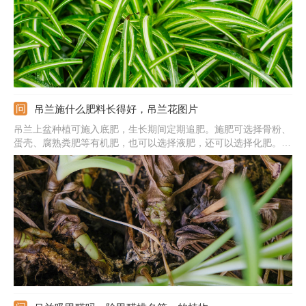
吊兰施什么肥料长得好，吊兰花图片
吊兰上盆种植可施入底肥，生长期间定期追肥。施肥可选择骨粉、
蛋壳、腐熟粪肥等有机肥，也可以选择液肥，还可以选择化肥。选
择不同的肥料，施肥的方法是不同的，比如，如果施加有机肥，可
选在上盆前在盆底施入一点，也可以混入土壤中，如果选择施加液
肥，可将液肥兑水稀释成溶液，生长期每隔10天浇一次。