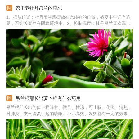
家里养牡丹吊兰的禁忌
1、摆放位置：牡丹吊兰应摆放在光线好的位置，盛夏中午适当遮
阴，不能长期养在阴暗环境中。2、控制温度：牡丹吊兰喜欢温
暖，夏季需及时降温，移到阴凉通风处，冬季天气转凉后，需及时
移到室内保暖。3、水分管理：牡丹吊兰要及时浇水，避免积水，9
月份后减少浇水。4、养分管理：生长季节每半个月左右施加一次
饼肥水。
吊兰根部长出萝卜样有什么药用
吊兰根部长出的萝卜样味甘、微苦、性凉，可止咳、化痰、清热，
对肺炎、支气管炎引起的咳嗽、小儿高热、发热都有一定的效果。
也可促进消化，促进胃酸分泌的成分，对于胃炎、胃溃疡都有治疗
作用。里面含有石斛碱物质，有去痛和麻醉的功效。此外，还可治
疗跌打损伤，烧伤和烫伤时也可用。