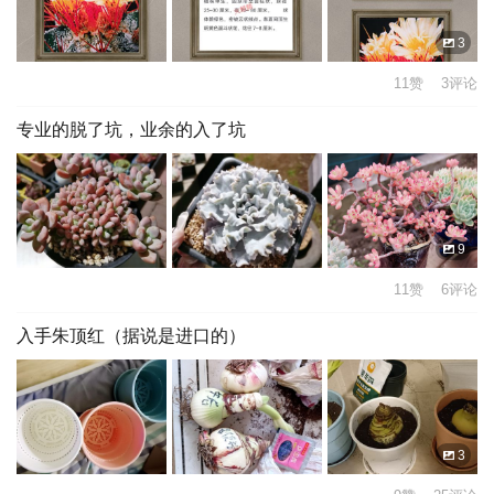
3
11赞 3评论
专业的脱了坑，业余的入了坑
9
11赞 6评论
入手朱顶红（据说是进口的）
3