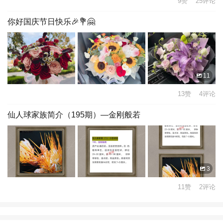
9赞 25评论
你好国庆节日快乐🎉💐🤗
11
13赞 4评论
仙人球家族简介（195期）—金刚般若
3
11赞 2评论