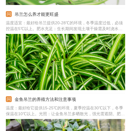
吊兰怎么养才能更旺盛
温度适宜：最好给吊兰提供20-28℃的环境，冬季温度过低，必须
控温在5℃以上。肥水充足：生长期间发现土壤干燥需及时浇水保
湿，还要定期施加稀释的肥液，补充养分。土壤适宜：要用松软、
透气、肥沃的土壤栽培，且每年需换土一次。适当遮光：平时需让
它多晒散光，夏季需遮阴才行，否则容易晒伤。
金鱼吊兰的养殖方法和注意事项
温度：最好给它提供15-25℃的环境，夏季控温在30℃以下，冬季
保温在10℃以上。光照：让金鱼吊兰多晒散光，强光需遮阴。肥
水：生长旺季见干就需浇水，还需勤施薄肥，确保营养足才行。注
意事项：养殖金鱼吊兰需注意通风、修剪问题，保证通风良好，生