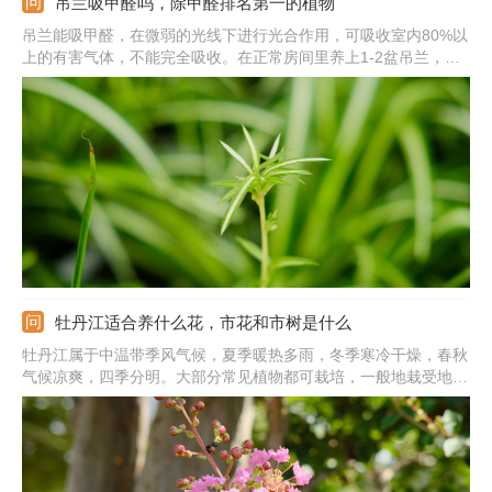
吊兰吸甲醛吗，除甲醛排名第一的植物
吊兰能吸甲醛，在微弱的光线下进行光合作用，可吸收室内80%以
上的有害气体，不能完全吸收。在正常房间里养上1-2盆吊兰，对
甲醛的吸收量相当于10克椰维炭的吸附量，起到净化空气，提高空
气质量的作用。对于刚装修的房间，要想去除甲醛，除了加强通风
之外，还可以放几盆吊兰。
牡丹江适合养什么花，市花和市树是什么
牡丹江属于中温带季风气候，夏季暖热多雨，冬季寒冷干燥，春秋
气候凉爽，四季分明。大部分常见植物都可栽培，一般地栽受地域
影响严重，可栽培凌霄花、绣线菊、连翘、迎春花、紫叶李、毛樱
桃、锦带花、玉簪、牡丹、月季、芍药、萱草、虞美人、金鸡菊、
山茶、黄刺玫、腊梅、珍珠梅、梅花、白丁香、紫丁香、暴马丁香
等。