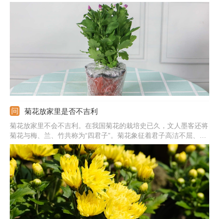
形，花朵盛开时，就像往四周伸展一样。3、绿牡丹：绿牡丹的花
色为青绿色，如同是玉石一样，花冠微微呈扁球状。4、其他：还
有十丈垂帘、雪珠红梅、红衣绿裳、绿云、帅旗、鬃掸佛尘、西湖
柳月等。
菊花放家里是否不吉利
菊花放家里不会不吉利。在我国菊花的栽培史已久，文人墨客还将
菊花与梅、兰、竹共称为“四君子”。菊花象征着君子高洁不屈、一
身傲骨、飘逸潇洒、淡泊名利的风骨。但是因为菊花现在常常用来
祭奠先人，所以容易让人联想到死亡、不吉利等意象。因此在种植
时可避开黄色、黑色、白色的菊花，也不可随意赠送，引起误会。