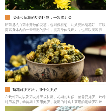
胎菊和菊花的功效区别，一次泡几朵
胎菊是杭白菊未开放的花苞，也叫做柑菊，功效要比菊花好，可以
提高身体内的一些细胞的活性，提高身体免疫力，也可以美容养
颜，延缓衰老，还有养肝护肝、清热去火、护目、降血压的功效。
菊花跟胎菊的功效差不多，它性甘、微寒，具有散风热、平肝明
目、消咳止痛的功效。
菊花施肥方法，用什么肥好
在栽种菊花以及菊花处于成长期、花期的时候，都需要施肥。栽种
时用基肥，幼苗期主要用氮肥，花期的时候主要用的是磷肥和钾
肥。基肥可以直接混合在土壤之中，成长期使用的肥料需要注意稀