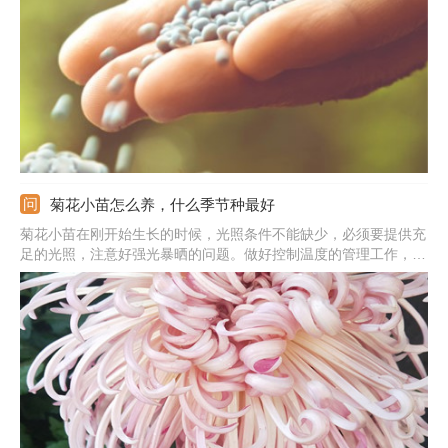
释，然后施加在土壤的表面；施肥的频率不能太高，半个月一次就
行；肥料的量不能太多。需注意菊花处在休眠期的时候别施肥。
菊花小苗怎么养，什么季节种最好
菊花小苗在刚开始生长的时候，光照条件不能缺少，必须要提供充
足的光照，注意好强光暴晒的问题。做好控制温度的管理工作，温
度尽量保持在20-25℃左右。菊花小苗浇水时一定要注意好，生长
期保持土壤微微湿润。适当施肥能提供好养分，一个月施次稀释后
的复合肥，不要施浓肥或生肥。