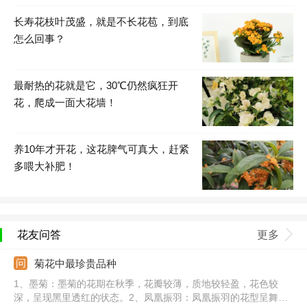
长寿花枝叶茂盛，就是不长花苞，到底
怎么回事？
最耐热的花就是它，30℃仍然疯狂开
花，爬成一面大花墙！
养10年才开花，这花脾气可真大，赶紧
多喂大补肥！
花友问答
更多
菊花中最珍贵品种
1、墨菊：墨菊的花期在秋季，花瓣较薄，质地较轻盈，花色较
深，呈现黑里透红的状态。2、凤凰振羽：凤凰振羽的花型呈舞环