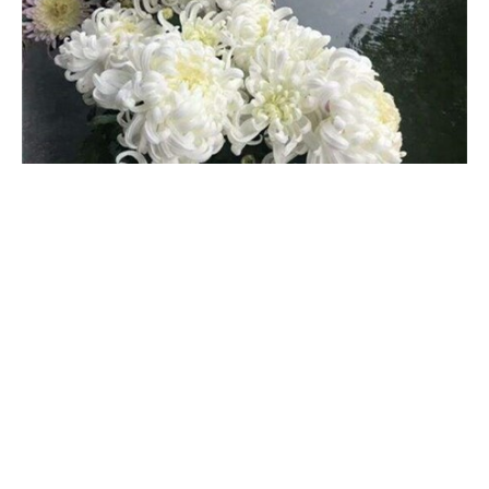
长。
金银花能去火吗，和菊花比哪个去火好
金银花和菊花各有所长，都有较好的去火效果。不过它们还是有所
区别，治疗的具体病症会存在一定差别。金银花对肺火引起的上火
之症有更好地疗效，比如说头昏头晕、口干作渴、多汗烦闷等病症
疗效更佳。而菊花辛散苦降，更善于清泻肝火，对目赤肿痛，头晕
目眩，咽喉肿痛等症，其疗效更佳。