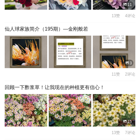
11
13赞 4评论
仙人球家族简介（195期）—金刚般若
3
11赞 2评论
回顾一下酢浆草！让我现在的种植更有信心！
15
13赞 7评论