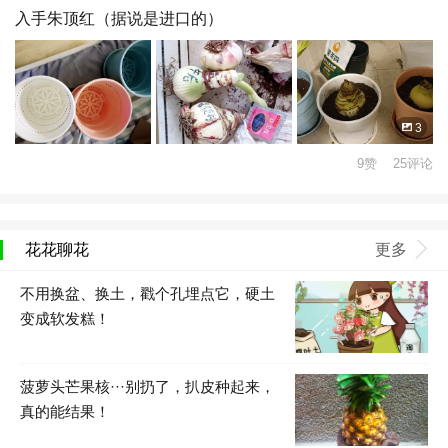
入手朱顶红（据说是进口的）
3
9赞 25评论
花花聊花
更多
不用换盆、换土，戳个孔埋点它，硬土
变成软发糕！
菠萝头芒果核···别扔了，扒皮种起来，
真的能结果！