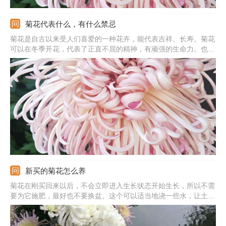
菊花代表什么，有什么禁忌
菊花是自古以来受人们喜爱的一种花卉，能代表吉祥、长寿。菊花
可以在冬季开花，代表了正直不屈的精神，有顽强的生命力。也可
以代表品行高洁的人，象征着高雅纯洁，具有骨气和独特的气节。
还能代表归隐田园，表示隐居在乡野中的悠然、恬静、惬意。不
过，菊花也代表着伤感。
新买的菊花怎么养
菊花在刚买回来以后，不会立即进入生长状态开始生长，所以不需
要为它施肥，最好也不要换盆。这个可以适当地浇一些水，让土壤
保持潮而不湿的状态。还需要将它放在一个温暖且通风良好，并可
以得到充足光照的地方进行养护。这能让它更快地适应环境恢复生