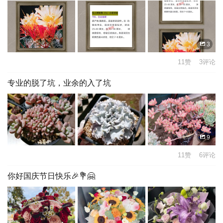
3
11赞 3评论
专业的脱了坑，业余的入了坑
9
11赞 6评论
你好国庆节日快乐🎉💐🤗