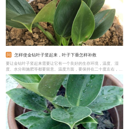
后它的叶片就能变得更亮了。
怎样使金钻叶子竖起来，叶子下垂怎样补救
要让金钻叶子竖起来需要让它有一个良好的生存环境，温度、湿
度、水分和施肥等都要留意。温度方面，要保持在二十度左右，不
能低于十度。湿度方面，不能低于百分之五十，可以用喷壶在其周
围喷水来提高湿度。浇水方面，可根据盆土干湿来浇水，夏季两三
天浇一次，冬季一周浇一次。施肥方面，宜用稀释后的水肥浇灌。