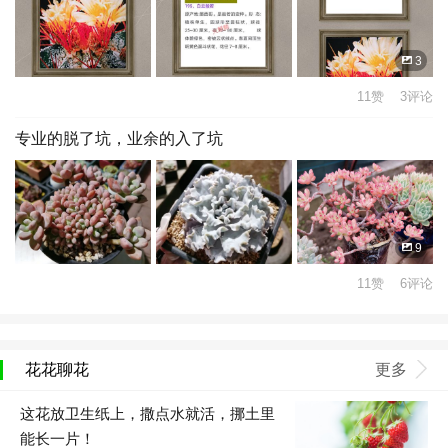
3
11赞 3评论
专业的脱了坑，业余的入了坑
9
11赞 6评论
花花聊花
更多
这花放卫生纸上，撒点水就活，挪土里
能长一片！