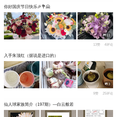
你好国庆节日快乐🎉💐🤗
11
13赞 4评论
入手朱顶红（据说是进口的）
3
9赞 25评论
仙人球家族简介（197期）—白云般若