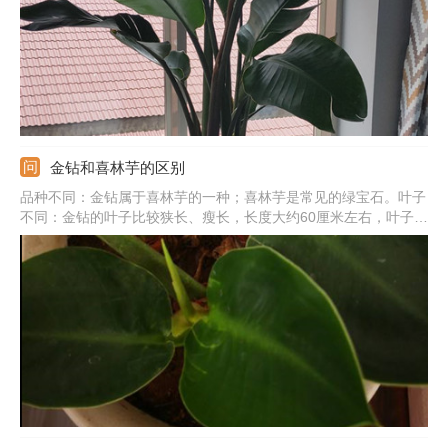
金钻和喜林芋的区别
品种不同：金钻属于喜林芋的一种；喜林芋是常见的绿宝石。叶子
不同：金钻的叶子比较狭长、瘦长，长度大约60厘米左右，叶子颜
色比较深，光泽感更强；喜林芋的叶子较宽、较短，长度大约25-
35厘米左右，颜色相对浅一些。花朵不同：金钻的花朵颜色较浅；
喜林芋的花朵颜色较深。