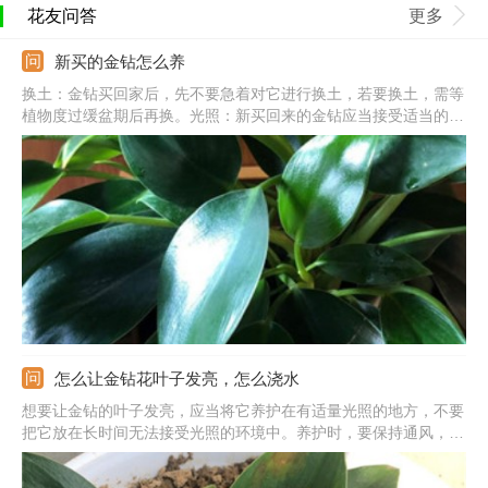
花友问答
更多
新买的金钻怎么养
换土：金钻买回家后，先不要急着对它进行换土，若要换土，需等
植物度过缓盆期后再换。光照：新买回来的金钻应当接受适当的阳
光照射，同时避免强光，其余时间应在半阴环境下培养。浇水：金
钻对水分需求量大，新买回来之后，要保持充足的水分。同时可以
多向植株喷水，维持周边的湿度。温度：金钻怕冷，刚买回家之后
要将温度控制在25度以上。
怎么让金钻花叶子发亮，怎么浇水
想要让金钻的叶子发亮，应当将它养护在有适量光照的地方，不要
把它放在长时间无法接受光照的环境中。养护时，要保持通风，来
增加它的长势，让它长得更旺。还要适时用清水或者经过晾置的啤
酒擦拭它的叶片，以起到除尘、提供养分的作用。这样养殖，不久