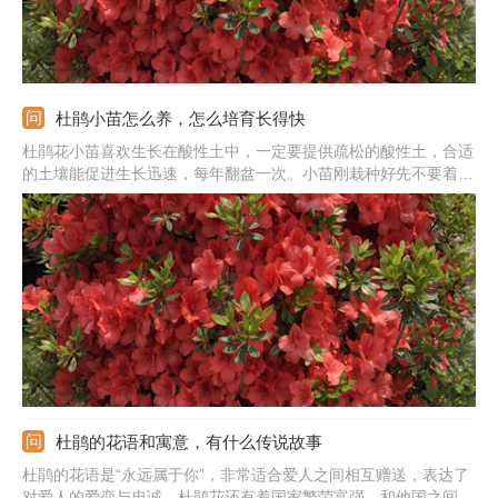
杜鹃小苗怎么养，怎么培育长得快
杜鹃花小苗喜欢生长在酸性土中，一定要提供疏松的酸性土，合适
的土壤能促进生长迅速，每年翻盆一次。小苗刚栽种好先不要着急
见光，可以先缓苗一段时间，后期合理见光。它的根系比较的浅，
对水分要求很敏感，按照见干见湿的方法来浇。要想使杜鹃花生长
的快，还需合理施肥，生长期隔7-10天浇次稀薄的饼肥水。
杜鹃的花语和寓意，有什么传说故事
杜鹃的花语是“永远属于你”，非常适合爱人之间相互赠送，表达了
对爱人的爱恋与忠诚。杜鹃花还有着国家繁荣富强，和他国之间友