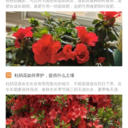
给杜鹃施肥，可以分为基肥和追肥两类，基肥在栽种的时候用，追
肥在成长期用。基肥可用一些固体肥，追肥可用液肥和叶面肥。基
肥直接混入土壤，液肥和叶面肥都最好稀释一下，然后再用；施肥
频率可以根据杜鹃的体积来定，幼苗施肥的次数可以少一些。需注
意施肥的时间最好在早上或者下午，中午是不适合施肥的。
杜鹃花如何养护，提供什么土壤
杜鹃花喜欢生长在有明亮散光的地方，不能直接放在烈日下养。在
生长期要保持湿润，春秋生长季节隔三四天浇次水，夏季每天浇次
水。根据生长所需勤施薄肥，千万不能施加浓肥和生肥。温度最好
保持在15-28度左右，夏季和冬季控制好温度。杜鹃花是喜酸的植
物，种植一定要提供酸性土，保证好疏松性和透气性。