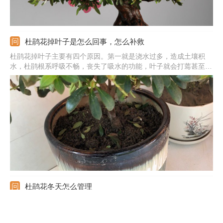
杜鹃花掉叶子是怎么回事，怎么补救
杜鹃花掉叶子主要有四个原因。第一就是浇水过多，造成土壤积
水，杜鹃根系呼吸不畅，丧失了吸水的功能，叶子就会打蔫甚至掉
落。第二就是土壤干旱，杜鹃长期缺水，就会掉叶子。第三就是通
风不良，养护环境密闭，杜鹃就会掉叶子。第四就是空气干燥，杜
鹃也会掉叶子。
杜鹃花冬天怎么管理
杜鹃花冬天要多晒太阳，东鹃不怕冷，西鹃一定要放暖气房，平时
掂量着盆土的重量，感觉明显变轻浇透水，浇到有水从盆底流出来
为止。冬季室内供暖，空气干燥不通风，一定要勤开窗换气，但是