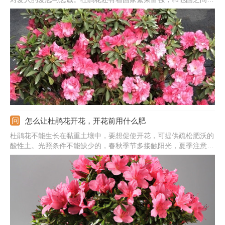
谊长存的美好寓意。除此之外，杜鹃花还代表着“思念”，有远在他
乡对爱人的思念，对家人的想念的寓意，所以也适合送给家人，表
达一下思念的情感。
怎么让杜鹃花开花，开花前用什么肥
杜鹃花不能生长在黏重土壤中，要想促使开花，可提供疏松肥沃的
酸性土。光照条件不能缺少的，春秋季节多接触阳光，夏季注意遮
阳，冬季保持全光照。还需做好水肥管理，保证好充足水分，春秋
生长期隔三五天浇次水，开花前追施磷钾肥。生长养护中适当修
剪，剪除掉黄叶、枯叶等，能减少养分消耗，促使开花。