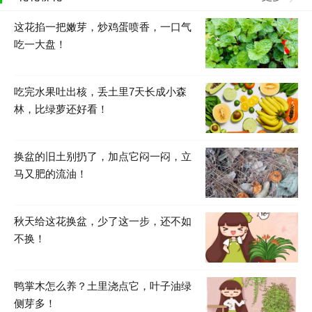
这花掐一把嫩芽，炒鸡蛋喷香，一口气
吃一大盘！
吃完水果吐出核，丢土里7天长成小森
林，比绿萝还好看！
换盆的旧土别扔了，加点它闷一闷，立
马又肥的流油！
秋天给这花换盆，少了这一步，还不如
不换！
鸭掌木怎么养？土里浇点它，叶子油绿
侧芽多！