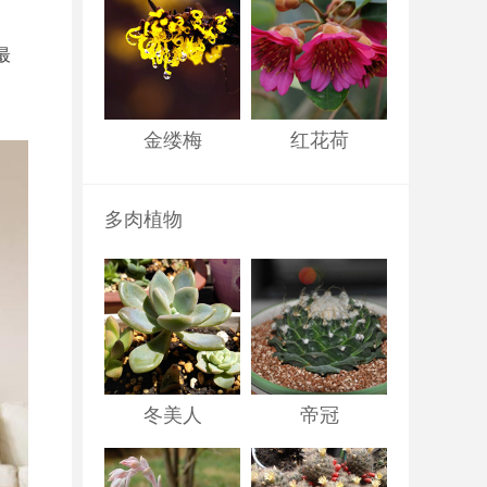
最
、
金缕梅
红花荷
多肉植物
冬美人
帝冠