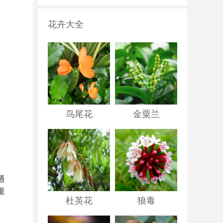
花卉大全
鸟尾花
金粟兰
通
重
杜英花
狼毒