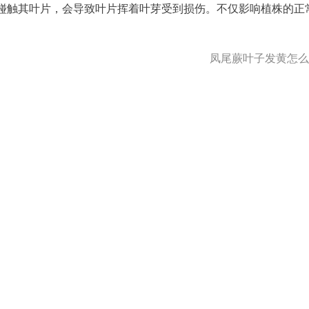
碰触其叶片，会导致叶片挥着叶芽受到损伤。不仅影响植株的正
凤尾蕨叶子发黄怎么