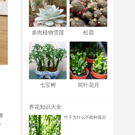
多肉植物雪莲
松霞
七宝树
筒叶花月
养花知识大全
很
竹子为什么不能种屋后
，