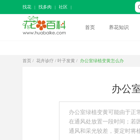
找花
找多肉
社区
首页
养花知识
首页
/
花卉诊疗
/
叶子发黄
/
办公室绿植变黄怎么办
办公
办公室绿植变黄可能由于正
在通风处放置一段时间；若
通风和采光较差，要定时将