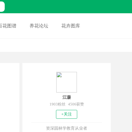
百花图谱
养花论坛
花卉图库
江灏
1903粉丝 4506获赞
+关注
资深园林学教育从业者