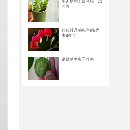
多肉植物长白色虫子怎
么办
荷苞牡丹的虫害(蚧壳
虫)防治
铜钱草生虫子咋办