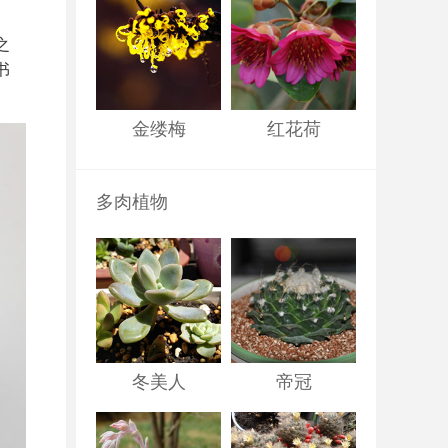
之
书
金缕梅
红花荷
多肉植物
冬美人
帝冠