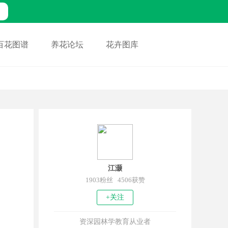
百花图谱
养花论坛
花卉图库
江灏
1903粉丝 4506获赞
+关注
资深园林学教育从业者