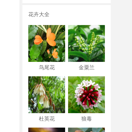
花卉大全
鸟尾花
金粟兰
杜英花
狼毒