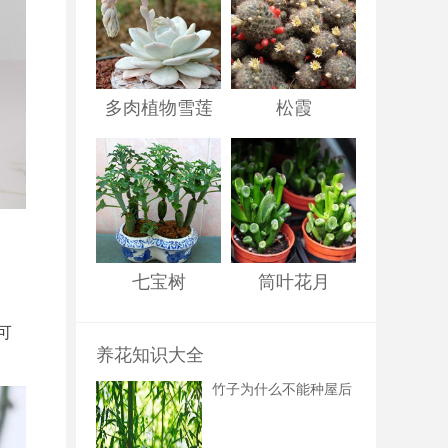
多肉植物雪莲
松霞
七宝树
筒叶花月
可
养花知识大全
竹子为什么不能种屋后