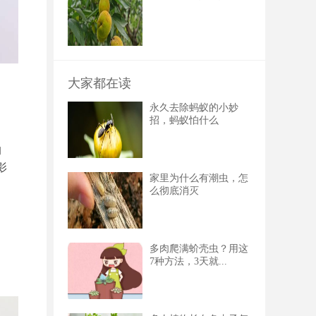
大家都在读
永久去除蚂蚁的小妙
招，蚂蚁怕什么
的
影
家里为什么有潮虫，怎
么彻底消灭
多肉爬满蚧壳虫？用这
7种方法，3天就...