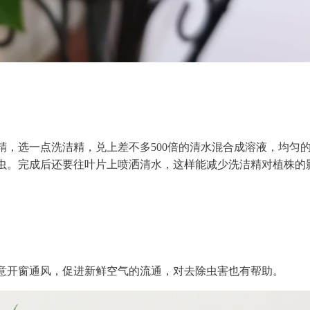
，选一点洗洁精，兑上差不多500倍的清水混合成溶液，均匀
虫。完成后还要往叶片上喷洒清水，这样能减少洗洁精对植株的
意开窗通风，促进新鲜空气的流通，对去除虫害也有帮助。