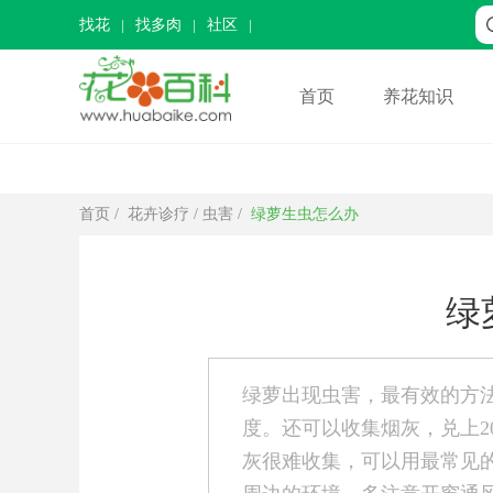
找花
找多肉
社区
首页
养花知识
首页
/
花卉诊疗
/
虫害
/
绿萝生虫怎么办
绿
绿萝出现虫害，最有效的方
度。还可以收集烟灰，兑上20
灰很难收集，可以用最常见