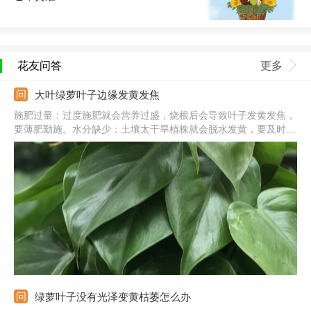
花友问答
更多
大叶绿萝叶子边缘发黄发焦
施肥过量：过度施肥就会营养过盛，烧根后会导致叶子发黄发焦，
要薄肥勤施。水分缺少：土壤太干旱植株就会脱水发黄，要及时浇
水，维持土壤湿润。阳光强烈：被夏季强光暴晒后，叶子会发黄发
焦，要遮光补水。气温太低：温度太低会使植株休眠，出于自我保
护叶子就会发黄发焦。
绿萝叶子没有光泽变黄枯萎怎么办