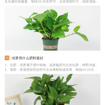
生长健壮的藤蔓，每段15-20长即可，去掉底部叶片，保留顶端的
几片即可。土培移植：配制松软、透气的基质，直接将茎蔓插入基
质中，浇透水，提供适宜环境，很快可生根。水培移植：准备透明
的容器和纯净水，将茎蔓插入容器中，勤换水，十天左右可生根。
绿萝用什么肥料最好
1、化肥：绿萝属于观叶植物，选择氮肥为主的化肥，钾肥为辅。
2、液肥：将液肥按照说明书兑水稀释制成溶液，每隔10-15天施
一次。3、叶面肥：将叶面肥兑水稀释，均匀向绿萝的叶片喷洒。
4、自制肥：绿萝也可以自制有机肥来施加，比如，淘米水、养鱼
水、黄豆水等。