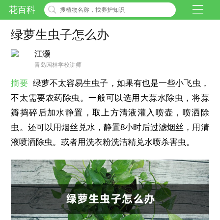
花百科
绿萝生虫子怎么办
江灏
青岛园林学校讲师
摘要
绿萝不太容易生虫子，如果有也是一些小飞虫，
不太需要农药除虫。一般可以选用大蒜水除虫，将蒜
瓣捣碎后加水静置，取上方清液灌入喷壶，喷洒除
虫。还可以用烟丝兑水，静置8小时后过滤烟丝，用清
液喷洒除虫。或者用洗衣粉洗洁精兑水喷杀害虫。