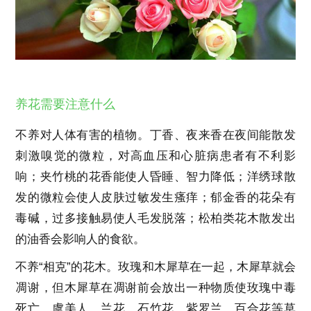
养花需要注意什么
不养对人体有害的植物。丁香、夜来香在夜间能散发
刺激嗅觉的微粒，对高血压和心脏病患者有不利影
响；夹竹桃的花香能使人昏睡、智力降低；洋绣球散
发的微粒会使人皮肤过敏发生瘙痒；郁金香的花朵有
毒碱，过多接触易使人毛发脱落；松柏类花木散发出
的油香会影响人的食欲。
不养“相克”的花木。玫瑰和木犀草在一起，木犀草就会
凋谢，但木犀草在凋谢前会放出一种物质使玫瑰中毒
死亡。虞美人、兰花、石竹花、紫罗兰、百合花等草