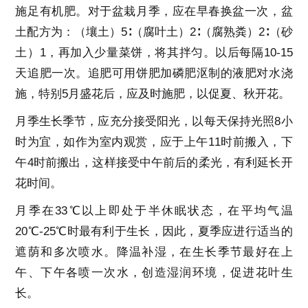
施足有机肥。对于盆栽月季，应在早春换盆一次，盆
土配方为：（壤土）5∶（腐叶土）2∶（腐熟粪）2∶（砂
土）1，再加入少量菜饼，将其拌匀。以后每隔10-15
天追肥一次。追肥可用饼肥加磷肥沤制的液肥对水浇
施，特别5月盛花后，应及时施肥，以促夏、秋开花。
月季生长季节，应充分接受阳光，以每天保持光照8小
时为宜，如作为室内观赏，应于上午11时前搬入，下
午4时前搬出，这样接受中午前后的柔光，有利延长开
花时间。
月季在33℃以上即处于半休眠状态，在平均气温
20℃-25℃时最有利于生长，因此，夏季应进行适当的
遮荫和多次喷水。降温补湿，在生长季节最好在上
午、下午各喷一次水，创造湿润环境，促进花叶生
长。