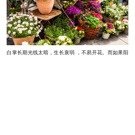
白掌长期光线太暗，生长衰弱 ，不易开花。而如果阳
光过强、直射，有可能叶片变黄;
白掌生长较快速，一般1-2年其植株就会满盆，叶片拥
挤，难以开花。所以，需要及时换盆，通常换盆后放
在半荫较适合;
白掌要求高湿度，空气过干燥时不利开花，每次浇水
要充分，维持盆土湿润;
长期不施肥，不利于植株健康生长，在5-9月生长期每
月施入一些粒状复合肥，这样会既长叶又开花;