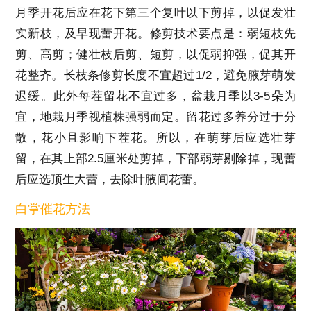
月季开花后应在花下第三个复叶以下剪掉，以促发壮
实新枝，及早现蕾开花。修剪技术要点是：弱短枝先
剪、高剪；健壮枝后剪、短剪，以促弱抑强，促其开
花整齐。长枝条修剪长度不宜超过1/2，避免腋芽萌发
迟缓。此外每茬留花不宜过多，盆栽月季以3-5朵为
宜，地栽月季视植株强弱而定。留花过多养分过于分
散，花小且影响下茬花。所以，在萌芽后应选壮芽
留，在其上部2.5厘米处剪掉，下部弱芽剔除掉，现蕾
后应选顶生大蕾，去除叶腋间花蕾。
白掌催花方法