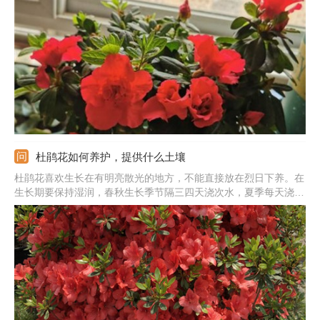
频率可以根据杜鹃的体积来定，幼苗施肥的次数可以少一些。需注
意施肥的时间最好在早上或者下午，中午是不适合施肥的。
杜鹃花如何养护，提供什么土壤
杜鹃花喜欢生长在有明亮散光的地方，不能直接放在烈日下养。在
生长期要保持湿润，春秋生长季节隔三四天浇次水，夏季每天浇次
水。根据生长所需勤施薄肥，千万不能施加浓肥和生肥。温度最好
保持在15-28度左右，夏季和冬季控制好温度。杜鹃花是喜酸的植
物，种植一定要提供酸性土，保证好疏松性和透气性。