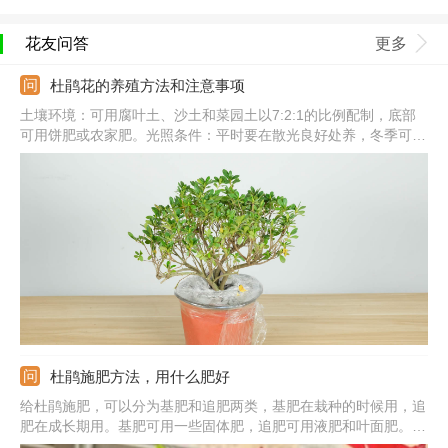
花友问答
更多
杜鹃花的养殖方法和注意事项
土壤环境：可用腐叶土、沙土和菜园土以7:2:1的比例配制，底部
可用饼肥或农家肥。光照条件：平时要在散光良好处养，冬季可接
受阳光直接，夏季要搭建遮阳棚。浇水频次：春秋是3-5天浇一
次，夏季可每天浇水，冬季不干不浇。注意事项：春季可进行换
盆，换盆时注意修剪烂根并进行消毒处理。
杜鹃施肥方法，用什么肥好
给杜鹃施肥，可以分为基肥和追肥两类，基肥在栽种的时候用，追
肥在成长期用。基肥可用一些固体肥，追肥可用液肥和叶面肥。基
肥直接混入土壤，液肥和叶面肥都最好稀释一下，然后再用；施肥