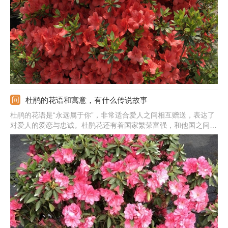
的快，还需合理施肥，生长期隔7-10天浇次稀薄的饼肥水。
杜鹃的花语和寓意，有什么传说故事
杜鹃的花语是“永远属于你”，非常适合爱人之间相互赠送，表达了
对爱人的爱恋与忠诚。杜鹃花还有着国家繁荣富强，和他国之间友
谊长存的美好寓意。除此之外，杜鹃花还代表着“思念”，有远在他
乡对爱人的思念，对家人的想念的寓意，所以也适合送给家人，表
达一下思念的情感。