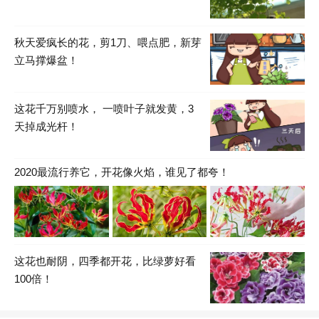
秋天爱疯长的花，剪1刀、喂点肥，新芽
立马撑爆盆！
这花千万别喷水， 一喷叶子就发黄，3
天掉成光杆！
2020最流行养它，开花像火焰，谁见了都夸！
这花也耐阴，四季都开花，比绿萝好看
100倍！