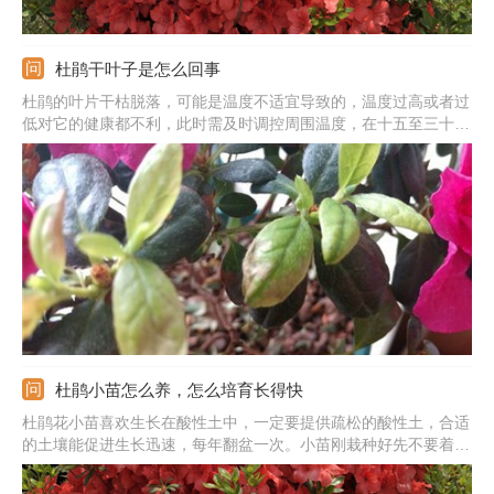
杜鹃干叶子是怎么回事
杜鹃的叶片干枯脱落，可能是温度不适宜导致的，温度过高或者过
低对它的健康都不利，此时需及时调控周围温度，在十五至三十度
之间比较好。还可能是肥料太浓或者太多导致，此时需脱盆修理一
下它的根系，之后施肥时注意控制量及浓度。也有可能是褐斑病等
病害导致，此时最好及时喷药。
杜鹃小苗怎么养，怎么培育长得快
杜鹃花小苗喜欢生长在酸性土中，一定要提供疏松的酸性土，合适
的土壤能促进生长迅速，每年翻盆一次。小苗刚栽种好先不要着急
见光，可以先缓苗一段时间，后期合理见光。它的根系比较的浅，
对水分要求很敏感，按照见干见湿的方法来浇。要想使杜鹃花生长