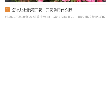
怎么让杜鹃花开花，开花前用什么肥
杜鹃花不能生长在黏重土壤中，要想促使开花，可提供疏松肥沃的
酸性土。光照条件不能缺少的，春秋季节多接触阳光，夏季注意遮
阳，冬季保持全光照。还需做好水肥管理，保证好充足水分，春秋
生长期隔三五天浇次水，开花前追施磷钾肥。生长养护中适当修
剪，剪除掉黄叶、枯叶等，能减少养分消耗，促使开花。
杜鹃花掉叶子是怎么回事，怎么补救
杜鹃花掉叶子主要有四个原因。第一就是浇水过多，造成土壤积
水，杜鹃根系呼吸不畅，丧失了吸水的功能，叶子就会打蔫甚至掉
落。第二就是土壤干旱，杜鹃长期缺水，就会掉叶子。第三就是通
风不良，养护环境密闭，杜鹃就会掉叶子。第四就是空气干燥，杜
鹃也会掉叶子。