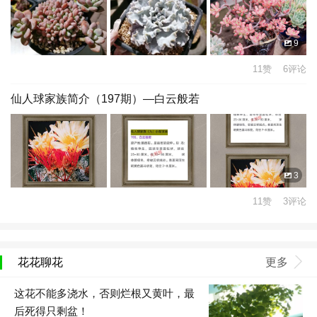
9
11赞 6评论
仙人球家族简介（197期）—白云般若
3
11赞 3评论
花花聊花
更多
这花不能多浇水，否则烂根又黄叶，最
后死得只剩盆！