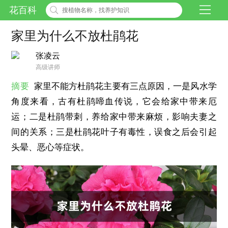
花百科
家里为什么不放杜鹃花
张凌云
高级讲师
摘要
家里不能方杜鹃花主要有三点原因，一是风水学
角度来看，古有杜鹃啼血传说，它会给家中带来厄
运；二是杜鹃带刺，养给家中带来麻烦，影响夫妻之
间的关系；三是杜鹃花叶子有毒性，误食之后会引起
头晕、恶心等症状。