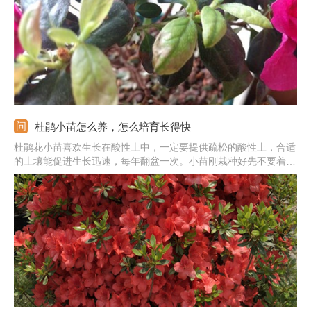
病害导致，此时最好及时喷药。
杜鹃小苗怎么养，怎么培育长得快
杜鹃花小苗喜欢生长在酸性土中，一定要提供疏松的酸性土，合适
的土壤能促进生长迅速，每年翻盆一次。小苗刚栽种好先不要着急
见光，可以先缓苗一段时间，后期合理见光。它的根系比较的浅，
对水分要求很敏感，按照见干见湿的方法来浇。要想使杜鹃花生长
的快，还需合理施肥，生长期隔7-10天浇次稀薄的饼肥水。