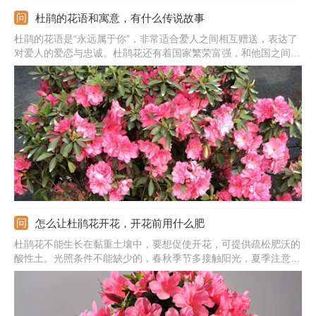
杜鹃的花语和寓意，有什么传说故事
杜鹃的花语是“永远属于你”，非常适合爱人之间相互赠送，表达了
对爱人的爱恋与忠诚。杜鹃花还有着国家繁荣富强，和他国之间友
谊长存的美好寓意。除此之外，杜鹃花还代表着“思念”，有远在他
乡对爱人的思念，对家人的想念的寓意，所以也适合送给家人，表
达一下思念的情感。
怎么让杜鹃花开花，开花前用什么肥
杜鹃花不能生长在黏重土壤中，要想促使开花，可提供疏松肥沃的
酸性土。光照条件不能缺少的，春秋季节多接触阳光，夏季注意遮
阳，冬季保持全光照。还需做好水肥管理，保证好充足水分，春秋
生长期隔三五天浇次水，开花前追施磷钾肥。生长养护中适当修
剪，剪除掉黄叶、枯叶等，能减少养分消耗，促使开花。