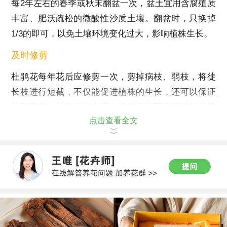
每2年左右的春季或秋末翻盆一次，盆土宜用含腐殖质
丰富、肥沃疏松的微酸性沙质土壤。翻盆时，只换掉
1/3的即可，以免土壤环境变化过大，影响植株生长。
及时修剪
杜鹃花每年花后应修剪一次，剪掉病枝、弱枝，将徒
长枝进行短截，不仅能促进植株的生长，还可以保证
株形完美，枝条分布合理。修剪得当可增强植株的透
点击查看全文
光性，促进杜鹃开花。