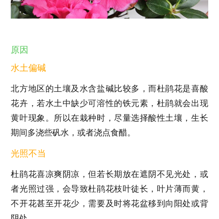
原因
水土偏碱
北方地区的土壤及水含盐碱比较多，而杜鹃花是喜酸
花卉，若水土中缺少可溶性的铁元素，杜鹃就会出现
黄叶现象。所以在栽种时，尽量选择酸性土壤，生长
期间多浇些矾水，或者浇点食醋。
光照不当
杜鹃花喜凉爽阴凉，但若长期放在遮阴不见光处，或
者光照过强，会导致杜鹃花枝叶徒长，叶片薄而黄，
不开花甚至开花少，需要及时将花盆移到向阳处或背
阴处。