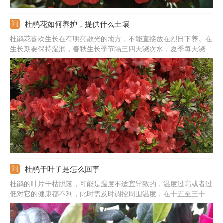
杜鹃花如何养护，提供什么土壤
杜鹃花喜欢生长在有明亮散光的地方，不能直接放在烈日下养。在
生长期要保持湿润，春秋生长季节隔三四天浇次水，夏季每天浇次
水。根据生长所需勤施薄肥，千万不能施加浓肥和生肥。温度最好
保持在15-28度左右，夏季和冬季控制好温度。杜鹃花是喜酸的植
物，种植一定要提供酸性土，保证好疏松性和透气性。
杜鹃干叶子是怎么回事
杜鹃的叶片干枯脱落，可能是温度不适宜导致的，温度过高或者过
低对它的健康都不利，此时需及时调控周围温度，在十五至三十度
之间比较好。还可能是肥料太浓或者太多导致，此时需脱盆修理一
下它的根系，之后施肥时注意控制量及浓度。也有可能是褐斑病等