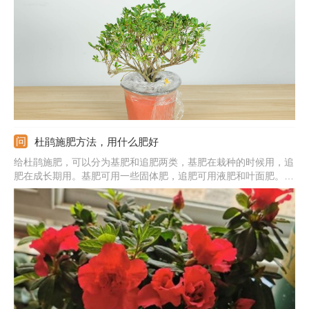
次，夏季可每天浇水，冬季不干不浇。注意事项：春季可进行换
盆，换盆时注意修剪烂根并进行消毒处理。
杜鹃施肥方法，用什么肥好
给杜鹃施肥，可以分为基肥和追肥两类，基肥在栽种的时候用，追
肥在成长期用。基肥可用一些固体肥，追肥可用液肥和叶面肥。基
肥直接混入土壤，液肥和叶面肥都最好稀释一下，然后再用；施肥
频率可以根据杜鹃的体积来定，幼苗施肥的次数可以少一些。需注
意施肥的时间最好在早上或者下午，中午是不适合施肥的。