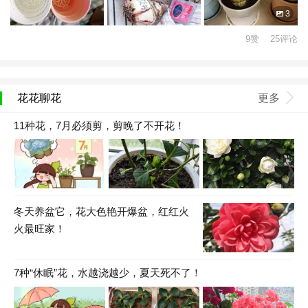
3
9赞 25评论
花花聊花
更多
11种花，7月必须剪，剪晚了不开花！
冬天养盆它，花大色艳开爆盆，红红火
火最旺家！
7种“休眠”花，水越浇越少，夏天死不了！