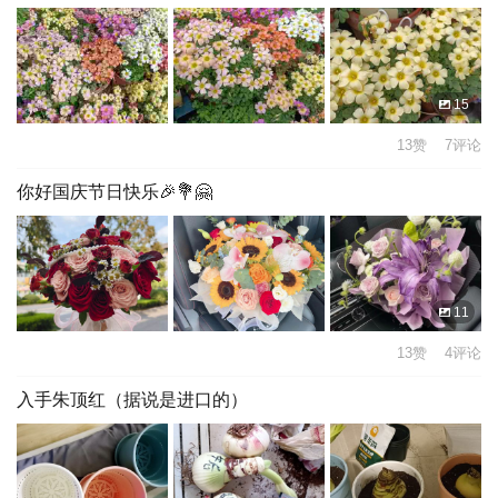
15
13赞 7评论
你好国庆节日快乐🎉💐🤗
11
13赞 4评论
入手朱顶红（据说是进口的）