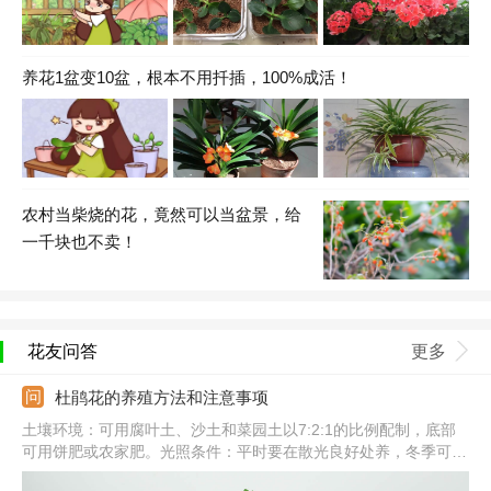
养花1盆变10盆，根本不用扦插，100%成活！
农村当柴烧的花，竟然可以当盆景，给
一千块也不卖！
花友问答
更多
杜鹃花的养殖方法和注意事项
土壤环境：可用腐叶土、沙土和菜园土以7:2:1的比例配制，底部
可用饼肥或农家肥。光照条件：平时要在散光良好处养，冬季可接
受阳光直接，夏季要搭建遮阳棚。浇水频次：春秋是3-5天浇一