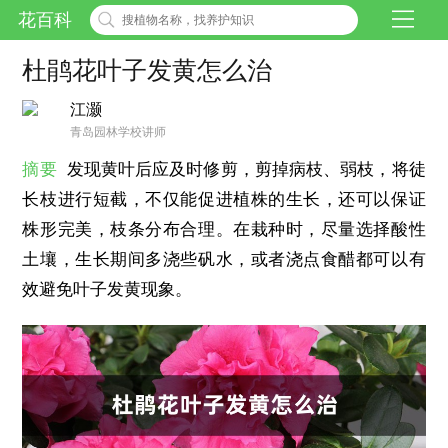
花百科
杜鹃花叶子发黄怎么治
江灏
青岛园林学校讲师
摘要
发现黄叶后应及时修剪，剪掉病枝、弱枝，将徒
长枝进行短截，不仅能促进植株的生长，还可以保证
株形完美，枝条分布合理。在栽种时，尽量选择酸性
土壤，生长期间多浇些矾水，或者浇点食醋都可以有
效避免叶子发黄现象。