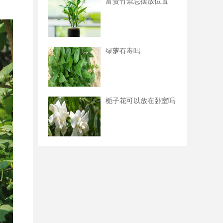
富贵竹禁忌摆放位置
绿萝有毒吗
栀子花可以放在卧室吗