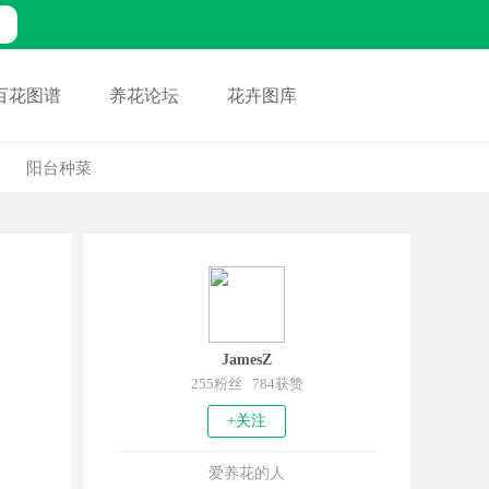
百花图谱
养花论坛
花卉图库
阳台种菜
JamesZ
255粉丝 784获赞
+关注
爱养花的人