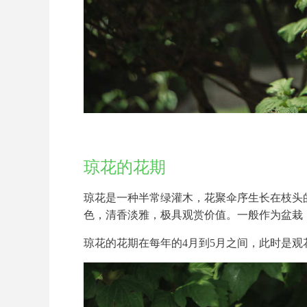
琼花的花期
琼花是一种半常绿灌木，花聚伞序生长在枝头
色，清香淡雅，极具观赏价值。一般作为盆栽
琼花的花期在每年的4月到5月之间，此时是观