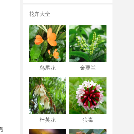
花卉大全
鸟尾花
金粟兰
杜英花
狼毒
完