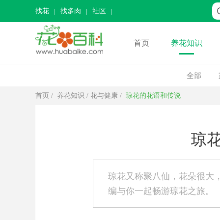
找花
找多肉
社区
首页
养花知识
全部
首页
/
养花知识
/
花与健康
/
琼花的花语和传说
琼
琼花又称聚八仙，花朵很大
编与你一起畅游琼花之旅。