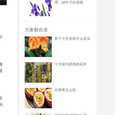
理，掉叶子的原因
大家都在读
少
君子兰开花有什么兆头
御
十大镇宅辟邪的花卉
很
百香果怎么吃
新
的