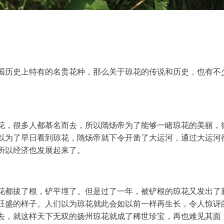
国历史上特有的名贵花种，那么关于琼花的传说和历史，也有不
花，很多人都慕名而去，所以隋炀帝为了能够一睹琼花的美丽，
以为了早日看到琼花，隋炀帝就下令开凿了大运河，通过大运河
所以经济也发展起来了。
花都拔了根，铲平埋了。但是过了一年，被铲根的琼花又发出了
旺盛的样子。人们以为琼花就此会如以前一样再生长，令人惊讶
去，就这样天下无双的扬州琼花就成了稀世珍宝，再也难见其面