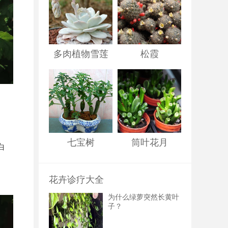
多肉植物雪莲
松霞
七宝树
筒叶花月
白
花卉诊疗大全
为什么绿萝突然长黄叶
子？