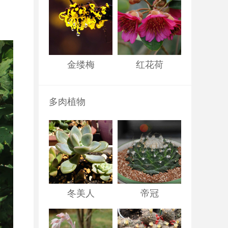
金缕梅
红花荷
多肉植物
冬美人
帝冠