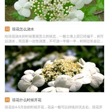
琼花怎么浇水
给琼花浇水的时候要观赏土的状态，一般土壤上层已经偏干，则可
以浇水，而且要一次性浇透，不可浇一半留一半，时间过长会让土
壤结块，影响根部的正常生长，可以观察下面的出水孔，若有水流
出，则表示浇透，浇水时要缓缓浇入。
琼花什么时候开花
琼花在4-5月份的时候开花，花朵一般可以持续20天左右。琼花开