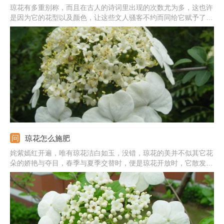
琼花有多重别称，而且在古人的诗词里出现的次数尤为多，这也许
是因为它的花型以及颜色，让这些文人骚客不约而同给它赋予了一
定的品质。然而，如此美丽而又美妙的花还是有自己的薄弱之处，
那就是它会受病虫的干扰，长势大不如前，那美丽也会大大受损，
那我们就来看一下究竟该如何才能够使得它能够在病虫的侵略下能
够顽强地活着，把自己的美丽展现得淋漓尽致。
琼花怎么施肥
姹紫嫣红开遍，唯有琼花洁白如玉，没错，琼花的美并不似其它花
朵的娇艳与夺目，春季与夏季交替时，便是琼花开放时，它散发的
淡淡的馨香，不以颜色与花型吸引人们，但却让人无法忽略它的优
雅与洁白，好似一种古代美人的感觉。下面我们来了解一下它的施
肥方式。