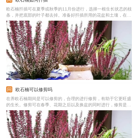
欧石楠扦插可在夏季或秋季的11月份进行，选择一根生长状态的枝
条，并把底部的叶子都去掉。准备好扦插所用的花盆和土壤，在土
里挖一个洞后把枝条插进去。扦插后要给它盖上薄膜，等生根后再
逐渐的见光。
欧石楠可以修剪吗
在养欧石楠期间是可以修剪的，合理的进行修剪，有助于它更旺盛
的生长。修剪可在春季、花期之后以及换盆的同时进行，修剪是要
剪掉残花、干枝、病枝以及枯枝。还有换盆时要把腐烂的根剪除，
不过修根后是需要消毒的。