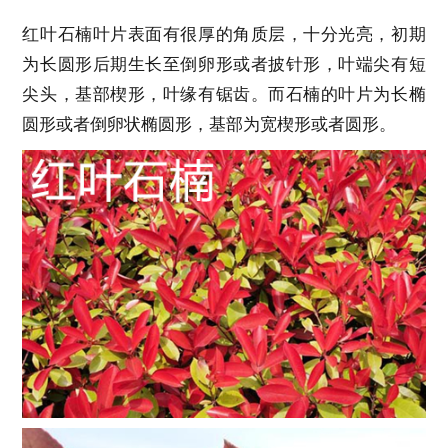
红叶石楠叶片表面有很厚的角质层，十分光亮，初期
为长圆形后期生长至倒卵形或者披针形，叶端尖有短
尖头，基部楔形，叶缘有锯齿。而石楠的叶片为长椭
圆形或者倒卵状椭圆形，基部为宽楔形或者圆形。