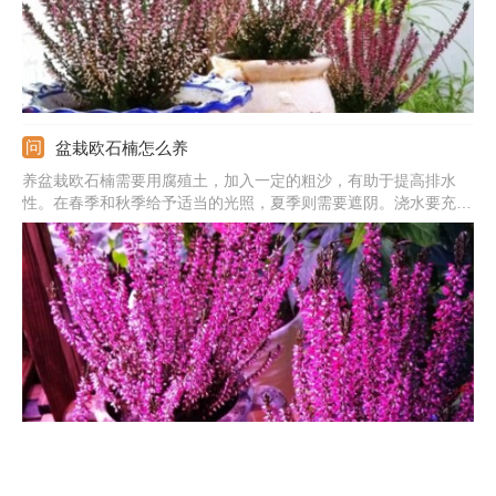
盆栽欧石楠怎么养
养盆栽欧石楠需要用腐殖土，加入一定的粗沙，有助于提高排水
性。在春季和秋季给予适当的光照，夏季则需要遮阴。浇水要充
足，但不能有积水。每月施一次复合肥，幼苗期可多施氮肥，有助
于它的生长。繁殖一般用扦插或播种两种方法。如果遭遇病虫害，
需要将病叶剪除，捕捉害虫，并喷洒多菌灵等药剂防治。
欧石楠适合家养吗