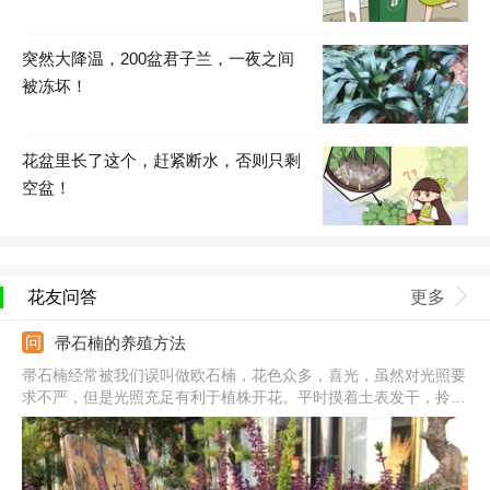
突然大降温，200盆君子兰，一夜之间
被冻坏！
花盆里长了这个，赶紧断水，否则只剩
空盆！
花友问答
更多
帚石楠的养殖方法
帚石楠经常被我们误叫做欧石楠，花色众多，喜光，虽然对光照要
求不严，但是光照充足有利于植株开花。平时摸着土表发干，拎着
盆土变轻浇透水，在植株生长期可以薄肥勤施。冬季不怕冻，夏季
温度超过35℃，需要遮阳喷水降降温，高温高湿的季节勤通风，喷
洒多菌灵和护花神防病虫。