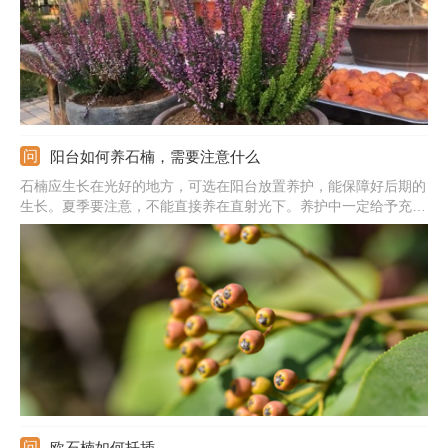
阳台如何养石楠，需要注意什么
石楠应生长在光好的地方，可选在阳台放置养护，能保障好后期的
生长。夏季要注意，不能直接养在直射光下。养护中一定给予充足
水分，生长期按时给水，但不能有积水。石楠能耐贫瘠，底部垫上
基肥，之后每年中追肥1-2次。它喜欢温暖的环境，比较的耐寒，
如果阳台温度偏低，还是要做好保暖。
欧石楠如何扦插