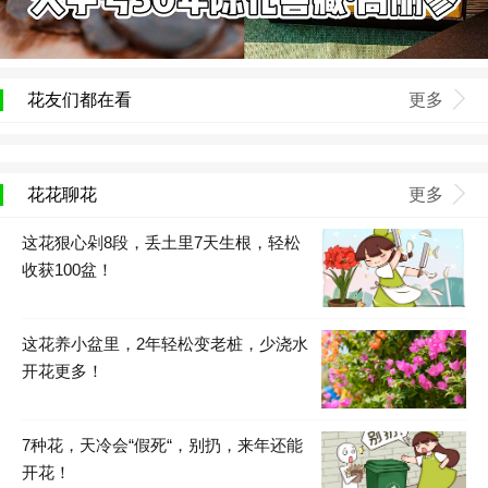
花友们都在看
更多
花花聊花
更多
这花狠心剁8段，丢土里7天生根，轻松
收获100盆！
这花养小盆里，2年轻松变老桩，少浇水
开花更多！
7种花，天冷会“假死“，别扔，来年还能
开花！