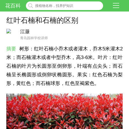
花百科
红叶石楠和石楠的区别
江灏
青岛园林学校讲师
摘要
树形：红叶石楠小乔木或者灌木，乔木5米灌木2
米；而石楠灌木或者中型乔木，高3-6米。叶片：红叶
石楠的叶片为长圆形至倒卵形，叶端有点尖头；而石
楠呈长椭圆形或倒卵状椭圆形。果实：红色石楠为梨
形，黄红色；而石楠球形，红色至褐紫色。