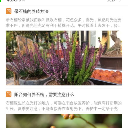
帚石楠的养殖方法
帚石楠经常被我们误叫做欧石楠，花色众多，喜光，虽然对光照要
求不严，但是光照充足有利于植株开花。平时摸着土表发干，拎着
盆土变轻浇透水，在植株生长期可以薄肥勤施。冬季不怕冻，夏季
温度超过35℃，需要遮阳喷水降降温，高温高湿的季节勤通风，喷
洒多菌灵和护花神防病虫。
阳台如何养石楠，需要注意什么
石楠应生长在光好的地方，可选在阳台放置养护，能保障好后期的
生长。夏季要注意，不能直接养在直射光下。养护中一定给予充足
水分，生长期按时给水，但不能有积水。石楠能耐贫瘠，底部垫上
基肥，之后每年中追肥1-2次。它喜欢温暖的环境，比较的耐寒，
如果阳台温度偏低，还是要做好保暖。