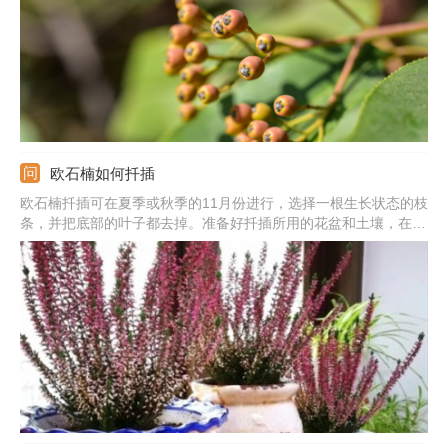
欧石楠如何扦插
欧石楠扦插可在夏季或秋季的11月份进行，选择一根生长状态的枝
条，并把底部的叶子都去掉。准备好扦插所用的花盆和土壤，在土
里挖一个洞后把枝条插进去。扦插后要给它盖上薄膜，等生根后再
逐渐的见光。