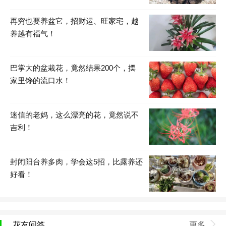
再穷也要养盆它，招财运、旺家宅，越
养越有福气！
巴掌大的盆栽花，竟然结果200个，摆
家里馋的流口水！
迷信的老妈，这么漂亮的花，竟然说不
吉利！
封闭阳台养多肉，学会这5招，比露养还
好看！
花友问答
更多