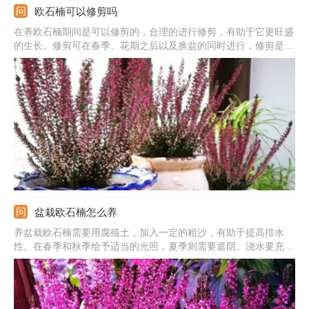
欧石楠可以修剪吗
在养欧石楠期间是可以修剪的，合理的进行修剪，有助于它更旺盛
的生长。修剪可在春季、花期之后以及换盆的同时进行，修剪是要
剪掉残花、干枝、病枝以及枯枝。还有换盆时要把腐烂的根剪除，
不过修根后是需要消毒的。
盆栽欧石楠怎么养
养盆栽欧石楠需要用腐殖土，加入一定的粗沙，有助于提高排水
性。在春季和秋季给予适当的光照，夏季则需要遮阴。浇水要充
足，但不能有积水。每月施一次复合肥，幼苗期可多施氮肥，有助
于它的生长。繁殖一般用扦插或播种两种方法。如果遭遇病虫害，
需要将病叶剪除，捕捉害虫，并喷洒多菌灵等药剂防治。