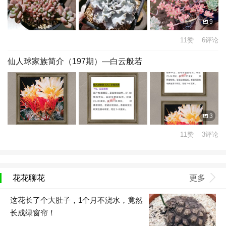
9
11赞 6评论
仙人球家族简介（197期）—白云般若
3
11赞 3评论
花花聊花
更多
这花长了个大肚子，1个月不浇水，竟然
长成绿窗帘！