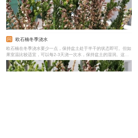
欧石楠冬季浇水
欧石楠在冬季浇水要少一点，保持盆土处于半干的状态即可。但如
果室温比较适宜，可以每2-3天浇一次水，保持盆土的湿润。这样
它就可以继续生长，同时还能延长它的花期。在冬季要给予它充足
的光照，适宜的温度，并且少施一点肥。为了促进新枝的生长，也
需要适当地修剪。
红叶石楠冬天种还是春天种好
一般来说，它种植的时间春天相对而言要比冬天适合，因为春天的