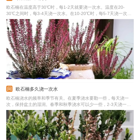
欧石楠在温度高于30℃时，每1-2天就要浇一次水。温度在20-
30℃之间时，每3-4天浇一次水。在10-20℃时，每5-7天浇一次
水。5℃以下时，每7-10天浇一次水。为了保证水质，使用前可以
酸化处理一下，同时要让水温和室温接近。盆土中有积水的话，先
将积水排出，再松土加速水分蒸发。
欧石楠多久浇一次水
欧石楠浇水的频率和季节有关。在夏季浇水要勤一些，每天浇一
次，保持盆土的湿润。春季和秋季浇水可以少一些，2-3天浇一次
即可。也可以在周围喷水，增加环境的湿度。一般用淘米水浇花，
但浇之前要先晾几天。如果盆土中有积水的话，需要及时排水，并
且松土加速水分蒸发。