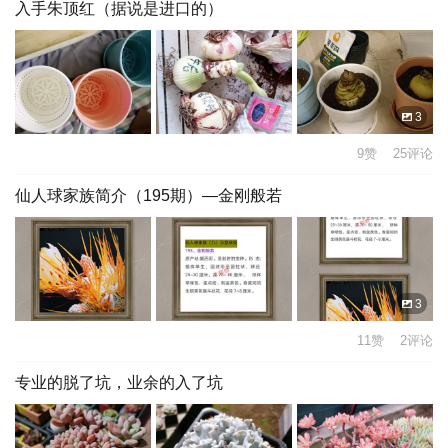
入手朱顶红（据说是进口的）
3
9赞 25评论
仙人球家族简介（195期）—金刚般若
3
11赞 2评论
专业的脱了坑，业余的入了坑