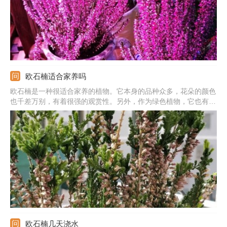
欧石楠适合家养吗
欧石楠是一种很适合家养的植物。它本身的品种众多，花朵的颜色
也千差万别，有着很强的观赏性。另外，作为绿色植物，它也有净
化空气，释放氧气的能力。它的花蕊可以用来泡茶，搭配蜂蜜或
糖，不仅口感良好，还有缓解疲劳的能力。另外植株的根茎中也含
有对改善肌肤健康的成分，可以起到美容的作用。
欧石楠几天浇水