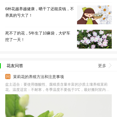
6种花越养越健康，晒干了还能卖钱，不
养真的亏大了！
死不了的花，5年生了10麻袋，大铲车
挖了一天！
花友问答
更多
茉莉花的养殖方法和注意事项
盆土适合：要使用微酸性、腐殖质含量丰富的沙质土壤养殖茉莉
花。温度适宜：不耐寒，冬季温度不要低于3℃，最好搬到室内养
护。光照条件：平时要在散光充足的位置养，避免长期在荫蔽处养
殖。注意事项：夏季养护要注意遮阳，植株也不耐干旱，要勤浇
水，保证水分充足。