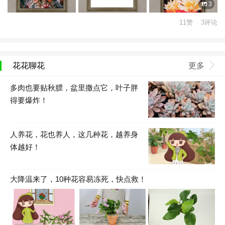
3
11赞 3评论
花花聊花
更多
多肉也要贴秋膘，盆里撒点它，叶子胖
得要爆炸！
人养花，花也养人，这几种花，越养身
体越好！
大降温来了，10种花容易冻死，快点救！