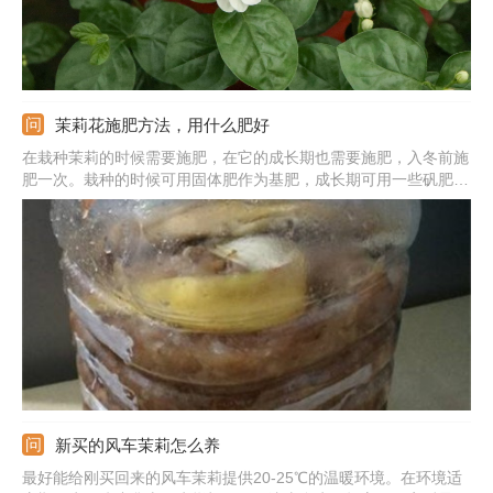
茉莉花施肥方法，用什么肥好
在栽种茉莉的时候需要施肥，在它的成长期也需要施肥，入冬前施
肥一次。栽种的时候可用固体肥作为基肥，成长期可用一些矾肥
水，入冬前用的是磷酸二氢钾。固体肥需要跟基质混合，其他时候
用的肥则需要先稀释，水肥比例为9：1；施肥的频率可在一个星
期。需注意休眠期的时候控肥；施肥具体可在早晨或下午。
新买的风车茉莉怎么养
最好能给刚买回来的风车茉莉提供20-25℃的温暖环境。在环境适