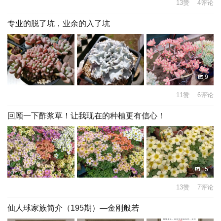
13赞 4评论
专业的脱了坑，业余的入了坑
9
11赞 6评论
回顾一下酢浆草！让我现在的种植更有信心！
15
13赞 7评论
仙人球家族简介（195期）—金刚般若