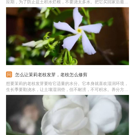
应期，为了防止盆土积水烂根，不要浇太多水。把它买回家后最好
放置在半阴处，不要让它接触强烈的阳光直射。等它恢复生长后可
以搬到阳台等地方。在它适应新环境之前先不要给它施肥，等它适
应后，可以在生长季和开花前追肥。
怎么让茉莉老枝发芽，老枝怎么修剪
想要茉莉的老枝发芽要给它适量的水分。它本身就喜欢湿润环境，
生长季要勤浇水，让土壤湿润些，但不耐涝，不可积水。养分方面
也很必不可少的，应施加腐熟后的有机肥，促使长势旺盛，新芽更
好的萌发。另外，管理期间还要及时进行修剪，将多余枝叶都剪
掉，能节省很多养分，对老枝发芽也有利。