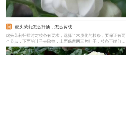
虎头茉莉怎么扦插，怎么剪枝
虎头茉莉扦插时对枝条有要求，选择半木质化的枝条，要保证有两
个节点，下面的叶子去除掉，上面保留两三片叶子，枝条下端剪成
斜面，放在旁边微微晾干。扦插前要选好容器和土壤，可用河沙、
蛭石等。将剪取下来的枝条插土壤之中，往里面浇透水保持基质湿
润。等到枝条生根稳定之后，就可将枝条移栽上盆。
怎么让虎头茉莉爆盆，怎样才能多开花
想让虎头茉莉长得又好又快，顺利爆盆，要用富含养分、内部松软
的土壤来养殖它。平时要将它放在一个20-30℃的养殖环境中，并