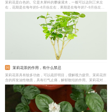
茉莉花是白色的。它是木犀科的攀缘灌木，一般可以达到三米左
右，花期是在每年的5~8月份左右，果期是在每年的7~9月份左
右，它喜欢湿润通风良好的环境，并且喜欢微酸性的土壤。茉莉花
喜肥，在6月份至9月份的开花期，要施加一定量的含磷液肥，除此
之外，还要注意病虫害的防治。
茉莉花茶的作用，有什么禁忌
茉莉花茶具有较多功效，可以疏肝明目，缓解视力疲劳。茉莉花所
含的挥发油性物质，具有行气止痛，解郁散结的作用。茉莉花对很
多细菌具有抑制作用，也能抗菌消炎，治疗一些炎症。对于爱美的
女性来说，饮用茉莉花茶可以清热解毒，排毒养颜，减肥减重。同
时，茉莉花茶还有提神醒脑的作用。