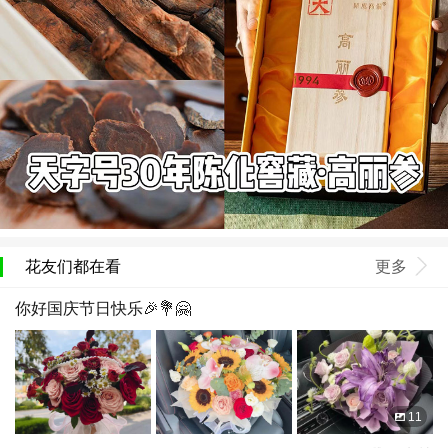
花友们都在看
更多
你好国庆节日快乐🎉💐🤗
11