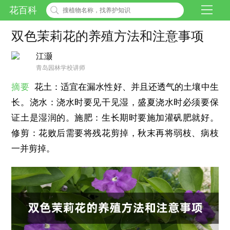
花百科
双色茉莉花的养殖方法和注意事项
江灏
青岛园林学校讲师
摘要
花土：适宜在漏水性好、并且还透气的土壤中生
长。浇水：浇水时要见干见湿，盛夏浇水时必须要保
证土是湿润的。施肥：生长期时要施加灌矾肥就好。
修剪：花败后需要将残花剪掉，秋末再将弱枝、病枝
一并剪掉。