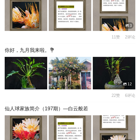
3
11赞 2评论
你好，九月我来啦。💐
12
22赞 6评论
仙人球家族简介（197期）—白云般若