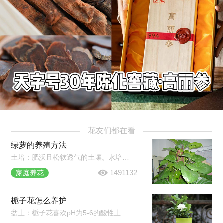
花友们都在看
绿萝的养殖方法
土培：肥沃且松软透气的土壤。水培：耐阴，但需每半月移至强光照环境中。光照和温度：室温20℃以上即可。水肥管理：盆土变干需要及时浇水，一次浇透，秋冬减少浇水和施肥。常见病害：炭疽病、根腐病、叶斑病。
1491132
家庭养花
栀子花怎么养护
盆土：栀子花喜欢pH为5-6的酸性土壤。施肥：生长期每周浇肥水一次，现蕾期追肥1-2次，夏季35℃以上和秋季15℃以上时停止施肥。浇水：保持盆土湿润，晚上可喷雾将叶片淋湿。光照：要充足，除七八月份正午外可放在阳光下养护。