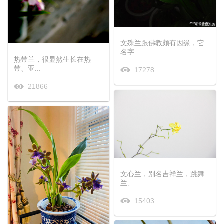
文殊兰跟佛教颇有因缘，它
名字...
热带兰，很显然生长在热
带、亚...
17278
21866
文心兰，别名吉祥兰，跳舞
兰、...
15403