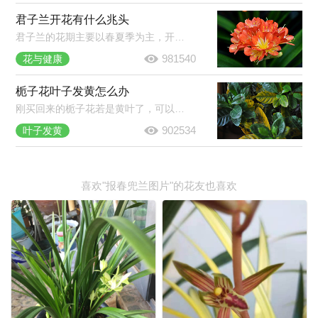
君子兰开花有什么兆头
君子兰的花期主要以春夏季为主，开花是报喜的兆头，象征着家庭和睦，家族驯良。君子兰花语是高贵宝贵，象征人高尚品格，寓意高雅公正。正如花开养人屋的说法一样，君子兰开花是个很好的兆头。
981540
花与健康
栀子花叶子发黄怎么办
刚买回来的栀子花若是黄叶了，可以放到半阴的环境中养护一段时间，若是养了挺久的栀子花黄叶了，那就将黄叶剪掉，然后合理的浇水施肥，并注意经常开窗通风。
902534
叶子发黄
喜欢"报春兜兰图片"的花友也喜欢