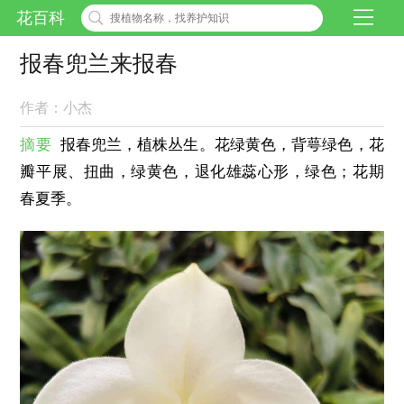
花百科
报春兜兰来报春
作者：小杰
摘要
报春兜兰，植株丛生。花绿黄色，背萼绿色，花
瓣平展、扭曲，绿黄色，退化雄蕊心形，绿色；花期
春夏季。