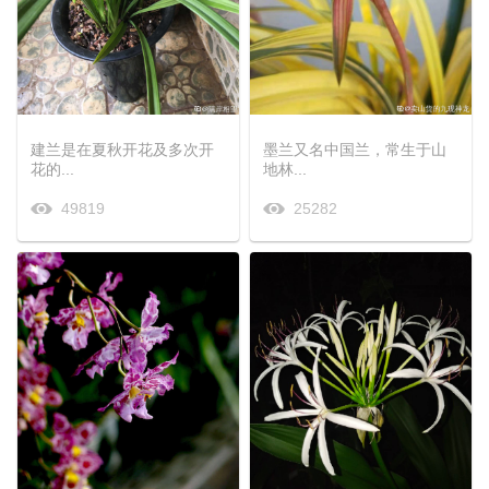
建兰是在夏秋开花及多次开
墨兰又名中国兰，常生于山
花的...
地林...
49819
25282