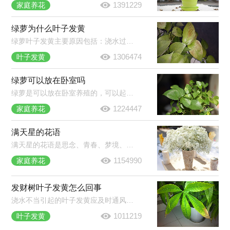
1391229
家庭养花
绿萝为什么叶子发黄
绿萝叶子发黄主要原因包括：浇水过多或过少、光照过强、施肥过多、换盆换土导致的环境改变等。在绿萝养护过程中，需要多加观察，发现叶片发黄及时找出对应原因并作出处理。
1306474
叶子发黄
绿萝可以放在卧室吗
绿萝是可以放在卧室养殖的，可以起到净化空气的作用。虽然绿萝有毒但是只要不食用不误食它的汁液就不会对人体产生伤害，建议晚上不要放在卧室养殖，因为呼吸作用会生成二氧化碳。
1224447
家庭养花
满天星的花语
满天星的花语是思念、青春、梦境、真心喜欢。它蕴含着清纯、致远、浪漫的意思。满天星被当做礼物的时候通常表达这样的意思：我在思念你，你是清纯的，我是真心喜欢你的，拥有你我很喜悦。
1154990
家庭养花
发财树叶子发黄怎么回事
浇水不当引起的叶子发黄应及时通风、翻盆。夏季因温度过高造成发财树黄叶，及时将植株移到阴凉的地方。施肥过多导致发财树根部腐烂，将植株脱盆，清理腐烂的部分，换上新土，重新栽种。
1011219
叶子发黄