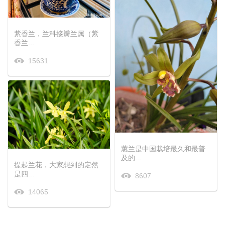
紫香兰，兰科接瓣兰属（紫
香兰...
15631
蕙兰是中国栽培最久和最普
及的...
提起兰花，大家想到的定然
是四...
8607
14065