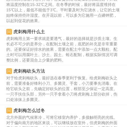
将温度控制在15-32℃之间。在冬季的时候，最好将温度维持在
15℃以上，最低不能低于3℃。平时要及时为它浇水，让它的土壤
始终保持些许湿度。在开花以前，可以多为它施用一点磷钾肥，
以起到促花的效果。
问
虎刺梅用什么土
虎刺梅用土第一要求就是要透气，最好的选择就是沙质土壤。生
长必不可少的是养分，在配制土壤之前，底肥的补充是非常重要
的。还要保证好排水的效果，需要在配土中添加一点大颗粒。配
土时可以用腐叶土、沙土、园土、蛭石配制，根据实际情况可调
整比例，还要混合上少量的肥料。
问
虎刺梅砍头方法
对于给虎刺梅砍头，最好选在春季更利于恢复。给虎刺梅砍头之
前，需要准备好锋利小刀、多菌灵、手套，小刀要事先消毒。在
给它砍头之前，先确定好砍头的位置，根部至少保证一定高度。
一只手扶住头部，另外一只手拿着小刀将虎刺梅上部分砍掉，伤
口处涂抹上多菌灵。
问
虎刺梅怎么过冬
北方外面的气候寒冷，可将它移室内养护，多接触明亮的光线。
对于偏向南方的地区来说，可以继续放在室外，但虎刺梅的外面