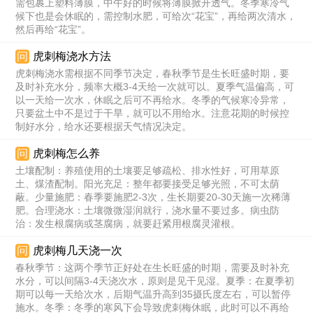
需包裹上塑料薄膜，中午好的时候将薄膜掀开透气。冬季寒冷气
候下也是会休眠的，需控制水肥，可给次“花宝”，再给两次清水，
然后再给“花宝”。
问
虎刺梅浇水方法
虎刺梅浇水需根据不同季节决定，春秋季节是生长旺盛时期，要
及时补充水分，频率大概3-4天给一次就可以。夏季气温偏高，可
以一天给一次水，休眠之后可不再给水。冬季的气候寒冷异常，
只要盆土中不是过于干旱，就可以不用给水。注意花期的时候控
制好水分，给水还要根据天气情况决定。
问
虎刺梅怎么养
土壤配制：养殖使用的土壤要足够疏松、排水性好，可用草原
土、煤渣配制。阳光充足：整年都要接受足够光照，不可太荫
蔽。少量施肥：春季要施肥2-3次，生长期要20-30天施一次稀薄
肥。合理浇水：土壤微微湿润就行，浇水量不要过多。病虫防
治：发生根腐病或茎腐病，就要赶紧用根腐灵灌根。
问
虎刺梅几天浇一次
春秋季节：这两个季节正好处在生长旺盛的时期，需要及时补充
水分，可以间隔3-4天浇次水，原则是见干见湿。夏季：在夏季初
期可以每一天给次水，后期气温升高到35摄氏度左右，可以暂停
施水。冬季：冬季的寒风下会导致虎刺梅休眠，此时可以不再给