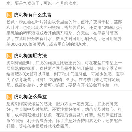
水。要是气候偏干，可以一个月给次水。
问
虎刺梅有什么虫害
粉虱：粉虱会在叶片背面吸食里面的汁，使叶片变得干枯，茎部
和叶片上也会出现大面积黑粉，需加强通风，还要用40%氧化乐
果乳油的稀释溶液或者其他药剂喷杀。介壳虫：在早春时节高
发，在茎叶部分吸食汁水，数量少时可用小刷子刷，还可用速扑
杀800-1000倍液喷杀，或者用自制的烟灰水。
问
虎刺梅施肥方法
虎刺梅施肥时，底肥的施加是比较重要的，可在花盆底部垫上一
层腐熟的农家肥。春秋两个季节是生长的旺盛期，在整个季节中
给薄肥2-3次就可以满足，到了秋末气温降低，可减少施肥。夏季
为了孕育花蕾，可施1-2次的磷、钾肥。在冬季到来之前施足底
肥，保证好越冬，之后可少施肥，要是有开花迹象可多给一些。
问
虎刺梅怎么爆盆
想虎刺梅实现爆盆的感觉，肥力方面一定要充足，底肥要补充
好，生长期中及时施肥。还要注意好修剪，幼苗期及时摘心、打
顶，成年期截短过长枝条，花期后也要及时修剪。然后保证好足
够的阳光，利于合成养分。除了注意好养护因素之外，还要配合
扦插，等枝条生根后移栽花盆四周。