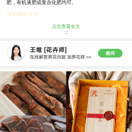
肥，有机液肥或复合化肥均可。
虎刺梅的花语
点击查看全文
倔强而又坚贞，温柔又忠诚，勇猛又不失儒雅。