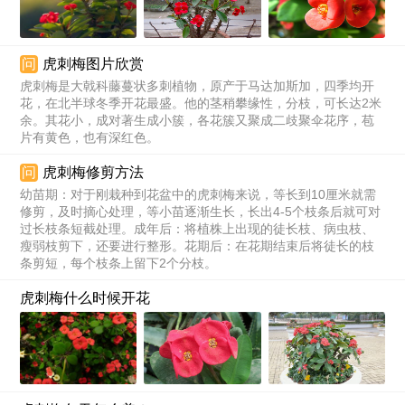
问
虎刺梅图片欣赏
虎刺梅是大戟科藤蔓状多刺植物，原产于马达加斯加，四季均开
花，在北半球冬季开花最盛。他的茎稍攀缘性，分枝，可长达2米
余。其花小，成对著生成小簇，各花簇又聚成二歧聚伞花序，苞
片有黄色，也有深红色。
问
虎刺梅修剪方法
幼苗期：对于刚栽种到花盆中的虎刺梅来说，等长到10厘米就需
修剪，及时摘心处理，等小苗逐渐生长，长出4-5个枝条后就可对
过长枝条短截处理。成年后：将植株上出现的徒长枝、病虫枝、
瘦弱枝剪下，还要进行整形。花期后：在花期结束后将徒长的枝
条剪短，每个枝条上留下2个分枝。
虎刺梅什么时候开花