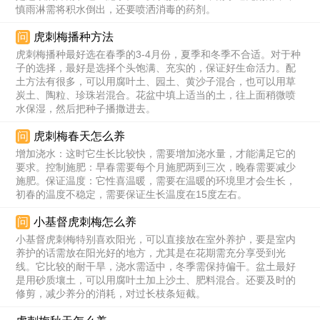
慎雨淋需将积水倒出，还要喷洒消毒的药剂。
问
虎刺梅播种方法
虎刺梅播种最好选在春季的3-4月份，夏季和冬季不合适。对于种
子的选择，最好是选择个头饱满、充实的，保证好生命活力。配
土方法有很多，可以用腐叶土、园土、黄沙子混合，也可以用草
炭土、陶粒、珍珠岩混合。花盆中填上适当的土，往上面稍微喷
水保湿，然后把种子播撒进去。
问
虎刺梅春天怎么养
增加浇水：这时它生长比较快，需要增加浇水量，才能满足它的
要求。控制施肥：早春需要每个月施肥两到三次，晚春需要减少
施肥。保证温度：它性喜温暖，需要在温暖的环境里才会生长，
初春的温度不稳定，需要保证生长温度在15度左右。
问
小基督虎刺梅怎么养
小基督虎刺梅特别喜欢阳光，可以直接放在室外养护，要是室内
养护的话需放在阳光好的地方，尤其是在花期需充分享受到光
线。它比较的耐干旱，浇水需适中，冬季需保持偏干。盆土最好
是用砂质壤土，可以用腐叶土加上沙土、肥料混合。还要及时的
修剪，减少养分的消耗，对过长枝条短截。