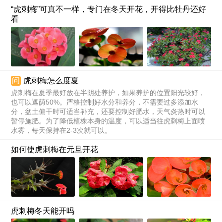
“虎刺梅”可真不一样，专门在冬天开花，开得比牡丹还好
看
问
虎刺梅怎么度夏
虎刺梅在夏季最好放在半阴处养护，如果养护的位置阳光较好，
也可以遮荫50%。严格控制好水分和养分，不需要过多添加水
分，盆土偏干时可适当补充，还要控制好肥水，天气炎热时可以
暂停施肥。为了降低植株本身的温度，可以适当往虎刺梅上面喷
水雾，每天保持在2-3次就可以。
如何使虎刺梅在元旦开花
虎刺梅冬天能开吗