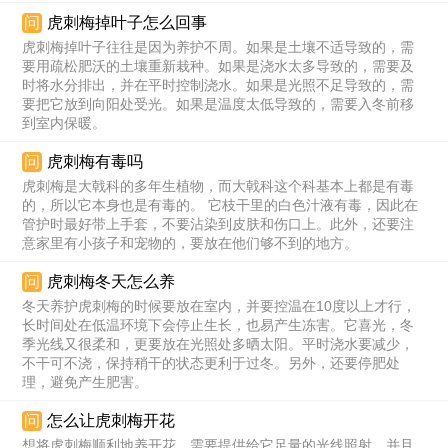
问
虎刺梅掉叶子怎么回事
虎刺梅掉叶子往往是因为养护不周。如果是土壤不适导致的，需
要用疏松肥沃的土壤重新栽种。如果是浇水太多导致的，需要及
时将水分排出，并在平时控制浇水。如果是光照不足导致的，需
要把它放到向阳处受光。如果是温度太低导致的，需要入冬前移
到室内保暖。
问
虎刺梅有毒吗
虎刺梅是大戟科的多年生植物，而大戟科这个科基本上都是有毒
的，所以它本身也是有毒的。 它枝干里的白色汁液有毒，因此在
管护时最好带上手套，不要沾染到皮肤和伤口上。此外，还要注
意家里有小孩子和宠物的，要放在他们够不到的地方。
问
虎刺梅冬天怎么养
冬天养护虎刺梅的时候要放在室内，并要控温在10度以上才行，
长时间处在低温环境下会停止生长，也易产生冻害。它喜光，冬
季光线又很柔和，更要放在光照处多晒太阳。平时浇水要减少，
不干可不浇，保持稍干的状态更利于过冬。另外，还要停肥处
理，避免产生肥害。
问
怎么让虎刺梅开花
想将虎刺梅顺利地养开花，需要提供给它足量的光线照射，并且