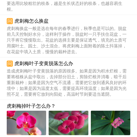
要选用比较粗壮的枝条，越是生长状态好的枝条，也越容易生
根。
问
虎刺梅怎么换盆
虎刺梅换盆一般是选在每年的春季进行，秋季也是可以的。脱盆
前几天控制好水分，这样利于操作，脱盆时一只手扶住花盆，一
只手将它慢慢取出。花盆的选择主要是保证透气，填充的土质可
用腐叶土、园土、沙土混合。将虎刺梅上面附着的陈土抖落掉，
在花盆中填入土质，慢慢的栽种进去。
问
虎刺梅叶子变黄脱落怎么办
造成虎刺梅叶子变黄脱落的原因很多。如果是因为积水烂根，需
要将植株从盆中取出，去掉部分旧土，剪除烂根并消毒，晾干后
重新栽种；如果是因为空气不流通，需要把它放到通风良好的环
境中；如果是因为温度太低，需要提高环境温度；如果是因为光
照不足，需要将它放到向阳处，高温时节则要适当遮阴。
虎刺梅掉叶子怎么办？