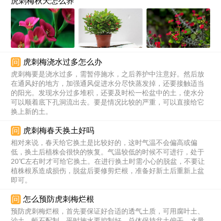
虎刺梅秋天怎么养
问
虎刺梅浇水过多怎么办
虎刺梅要是浇水过多，需暂停施水，之后养护中注意好。然后放
在通风好的地方，加强通风促进水分尽快蒸发掉，还要接触适当
的阳光。发现水分过多堆积，还要及时松一松盆中的土，使水分
可以顺着底下孔洞流出去。要是情况比较的严重，可以直接给它
换上新的土。
问
虎刺梅春天换土好吗
相对来说，春天给它换土是比较好的，这时气温不会偏高或偏
低，换土后植株会很快的恢复。气温较低的时候不可进行，处于
20℃左右时才可给它换土。在进行换土时需小心的脱盆，不要让
植株根系造成损伤，脱盆后要修剪烂根，准备好新土后重新上盆
即可。
问
怎么预防虎刺梅烂根
预防虎刺梅烂根，首先要保证好合适的透气土质，可用腐叶土、
沙土、蛭石配制。平时施水要控制好，总体保持盆土偏干，水量