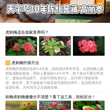
虎刺梅适合放家里养吗？
问
虎刺梅扦插方法
虎刺梅扦插最好选在5-6月份，此时成活率非常高。从虎刺梅上面
剪取成熟的枝条，茎段上要保留3-4个叶节，剪下来后不要立即进
行，需放在旁边晾干。沙床可用纯净沙土，也可用干净的珍珠
岩、蛭石等，剪下的枝条干燥后就可插到沙床中，适当喷洒水分
促进生根，大约30天之后就能生根。
刺梅虎刺梅傻傻分不清楚？看了这三条，轻松区分！