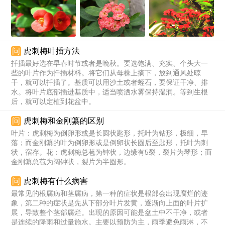
问
虎刺梅叶插方法
扦插最好选在早春时节或者是晚秋。要选饱满、充实、个头大一
些的叶片作为扦插材料。将它们从母株上摘下，放到通风处晾
干，就可以扦插了。基质可以用沙土或者蛭石，要保证干净、排
水。将叶片底部插进基质中，适当喷洒水雾保持湿润。等到生根
后，就可以定植到花盆中。
问
虎刺梅和金刚纂的区别
叶片：虎刺梅为倒卵形或是长圆状匙形，托叶为钻形，极细，早
落；而金刚纂的叶为倒卵形或是倒卵状长圆后至匙形，托叶为刺
状，宿存。花：虎刺梅总苞为钟状，边缘有5裂，裂片为琴形；而
金刚纂总苞为阔钟状，裂片为半圆形。
问
虎刺梅有什么病害
最常见的根腐病和茎腐病，第一种的症状是根部会出现腐烂的迹
象，第二种的症状是先从下部分叶片发黄，逐渐向上面的叶片扩
展，导致整个茎部腐烂。出现的原因可能是盆土中不干净，或者
是连续的降雨和过量施水。主要以预防为主，雨季避免雨淋，不