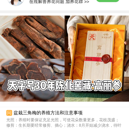
问
盆栽三角梅的养殖方法和注意事项
光照：养殖时要保证充足光照，可使花朵数量更多，花枝茂盛；
修剪：生长期要经常修剪、摘心；浇水：8月开始减少浇水，待叶