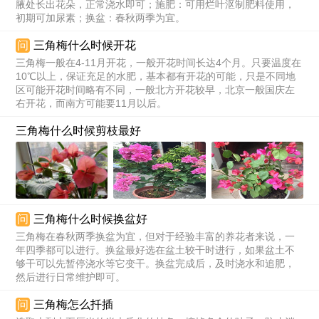
腋处长出花朵，正常浇水即可；施肥：可用烂叶沤制肥料使用，
初期可加尿素；换盆：春秋两季为宜。
问
三角梅什么时候开花
三角梅一般在4-11月开花，一般开花时间长达4个月。只要温度在
10℃以上，保证充足的水肥，基本都有开花的可能，只是不同地
区可能开花时间略有不同，一般北方开花较早，北京一般国庆左
右开花，而南方可能要11月以后。
三角梅什么时候剪枝最好
问
三角梅什么时候换盆好
三角梅在春秋两季换盆为宜，但对于经验丰富的养花者来说，一
年四季都可以进行。换盆最好选在盆土较干时进行，如果盆土不
够干可以先暂停浇水等它变干。换盆完成后，及时浇水和追肥，
然后进行日常维护即可。
问
三角梅怎么扦插