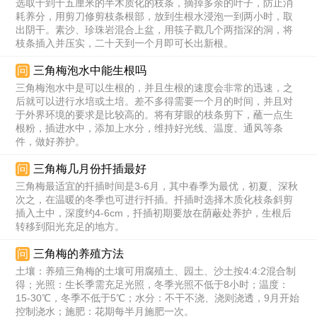
选取十到十五厘米的半木质化的枝条，摘掉多余的叶子，防止消
耗养分，用剪刀修剪枝条根部，放到生根水浸泡一到两小时，取
出阴干。素沙、珍珠岩混合上盆，用筷子戳几个两指深的洞，将
枝条插入并压实，二十天到一个月即可长出新根。
问
三角梅泡水中能生根吗
三角梅泡水中是可以生根的，并且生根的速度会非常的迅速，之
后就可以进行水培或土培。差不多得需要一个月的时间，并且对
于外界环境的要求是比较高的。将有芽眼的枝条剪下，蘸一点生
根粉，插进水中，添加上水分，维持好光线、温度、通风等条
件，做好养护。
问
三角梅几月份扦插最好
三角梅最适宜的扦插时间是3-6月，其中春季为最优，初夏、深秋
次之，在温暖的冬季也可进行扦插。扦插时选择木质化枝条斜剪
插入土中，深度约4-6cm，扦插初期要放在荫蔽处养护，生根后
转移到阳光充足的地方。
问
三角梅的养殖方法
土壤：养殖三角梅的土壤可用腐殖土、园土、沙土按4:4:2混合制
得；光照：生长季需充足光照，冬季光照不低于8小时；温度：
15-30℃，冬季不低于5℃；水分：不干不浇、浇则浇透，9月开始
控制浇水；施肥：花期每半月施肥一次。