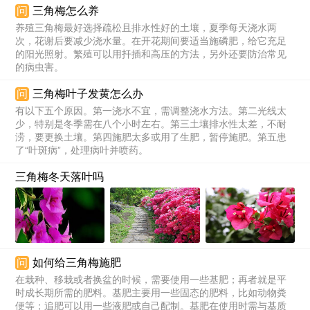
问
三角梅怎么养
养殖三角梅最好选择疏松且排水性好的土壤，夏季每天浇水两
次，花谢后要减少浇水量。在开花期间要适当施磷肥，给它充足
的阳光照射。繁殖可以用扦插和高压的方法，另外还要防治常见
的病虫害。
问
三角梅叶子发黄怎么办
有以下五个原因。第一浇水不宜，需调整浇水方法。第二光线太
少，特别是冬季需在八个小时左右。第三土壤排水性太差，不耐
涝，要更换土壤。第四施肥太多或用了生肥，暂停施肥。第五患
了“叶斑病”，处理病叶并喷药。
三角梅冬天落叶吗
问
如何给三角梅施肥
在栽种、移栽或者换盆的时候，需要使用一些基肥；再者就是平
时成长期所需的肥料。基肥主要用一些固态的肥料，比如动物粪
便等；追肥可以用一些液肥或自己配制。基肥在使用时需与基质