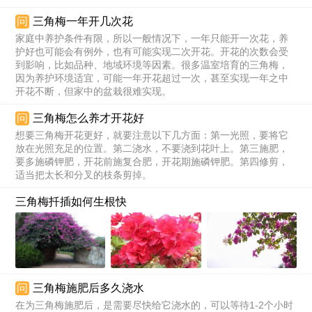
问
三角梅一年开几次花
家庭中养护条件有限，所以一般情况下，一年只能开一次花，养
护好也可能会有例外，也有可能实现二次开花。开花的次数会受
到影响，比如品种、地域环境等因素。很多温室培育的三角梅，
因为养护环境适宜，可能一年开花超过一次，甚至实现一年之中
开花不断，但家中的盆栽很难实现。
问
三角梅怎么养才开花好
想要三角梅开花更好，就要注意以下几方面：第一光照，要将它
放在光照充足的位置。第二浇水，不要浇到花叶上。第三施肥，
要多施磷钾肥，开花前施复合肥，开花期施磷钾肥。第四修剪，
适当把太长和分叉的枝条剪掉。
三角梅扦插如何生根快
问
三角梅施肥后多久浇水
在为三角梅施肥后，是需要尽快给它浇水的，可以等待1-2个小时