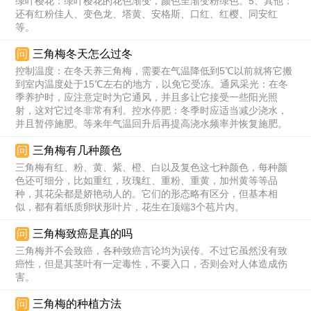
绿叶樱花：绿叶樱花的花色渐变，颜色呈渐变粉绿色。5、其他：
还有红粉佳人、变色龙、塔黄、安格斯、口红、红樱、同安红
等。
问
三角梅冬天怎么过冬
控制温度：在冬天养三角梅，需要在气温降低到5℃以前就将它搬
到室内温度处于15℃左右的地方，以免它受冻。通风采光：在冬
季养护时，应注意定时为它通风，并且多让它接受一些阳光照
射，这对它过冬非常有利。控水停肥：冬季时应适当减少浇水，
并且暂停施肥。等来年气温回升后再提高浇水频率并恢复施肥。
问
三角梅有几种颜色
三角梅有红、粉、黄、紫、橙、白以及复色这七种颜色，每种颜
色还可细分，比如重红，玫瑰红、重粉、重黄，加州黄等等品
种，其花朵都是娇艳动人的。它们的形态略有区分，但基本相
似，都有着纸质卵状形叶片，花生在顶端3个苞片内。
问
三角梅致癌是真的吗
三角梅并不会致癌，各种致癌言论均为误传。不过它虽然没有致
癌性，但是其茎叶有一定毒性，不要入口，否则会对人体造成伤
害。
问
三角梅的种植方法