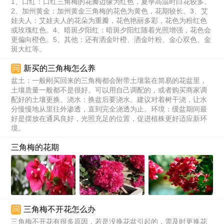
1、口红：口红三角梅的花瓣边缘为红色，夏季高温时白花较多。
2、加州黄金：加州黄金三角梅的花色为黄色，花期较长。3、艾
娃夫人：艾娃夫人的花朵为重瓣，花色艳丽多彩，花色为粉红色
或玫瑰红色。4、暗斑夕阳红：暗斑夕阳红随着光照增强，花色会
更偏向橙色。5、其他：还有洒金叶橙、洒金叶粉、金心双色、金
斑大红等。
问
新买的三角梅怎么养
盆土：一般刚买回来的三角梅都会附带土壤装在简易的花盆里，
土壤质量一般都不是很好。可以用自己调配的，或者购买商家调
配好的土壤更换。浇水：换盆后要浇水。建议对着树干浇，让水
分慢慢地从里往外渗透，直到完全浇透为止。环境：缓盆期间最
好是摆放在通风良好，光照充足的位置，促进植株更好适应新环
境。
三角梅的花期
问
三角梅不开花怎么办
三角梅不开花有很多原因，若是没换花盆引起的，需及时更换花