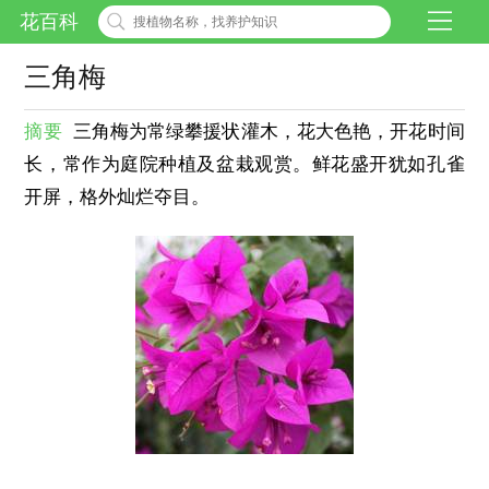
花百科
三角梅
摘要
三角梅为常绿攀援状灌木，花大色艳，开花时间
长，常作为庭院种植及盆栽观赏。鲜花盛开犹如孔雀
开屏，格外灿烂夺目。