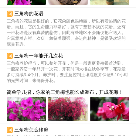
问
三角梅的花语
三角梅的花语是很好的，它花朵颜色很艳丽，所以有着热情的花
语。而且，它的生命能力非常好，就有了坚韧不拔的花语。还有
一种花语是没有真爱的悲伤，因此有些地区不会随便把它送人。
它寓意着吉祥、欢庆，象征着顽强、奋进的精神，是很受欢迎的
观赏花卉。
问
三角梅一年能开几次花
三角梅养护得当，可以整年开花，但是一般家庭养殖很难达到。
一般家养它一年只开一次花，开花时间大概在秋冬季节，花期最
多可持续3-4个月。养护时，要注意控制土壤湿度并保证8-10小时
的光照时间，来确保开花。
简单学几招，你家的三角梅也能长成瀑布，开成花海！
问
三角梅怎么修剪