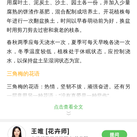
用腐叶土、泥炭土、沙土、园土各一份，并加入少量
腐熟的饼渣作基肥，混合配制成培养土。开花植株每
年进行一次翻盆换土，时间以早春萌动前为好，换盆
时用剪刀剪去过密和衰老的枝条。
春秋两季应每天浇水一次，夏季可每天早晚各浇一次
水，冬季温度较低，植株处于休眠状态，应控制浇
水，以保持盆土呈湿润状态为宜。
三角梅的花语
三角梅的花语：热情，坚韧不拔，顽强奋进。还有另
一层意思另一种花语：“没有真爱是一种悲伤”。
点击查看全文
象征：热情，坚韧不拔，顽强奋进精神。