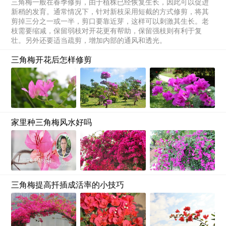
三角梅一般在春季修剪，由于植株已经恢复生长，因此可以促进
新稍的发育。通常情况下，针对新枝采用短截的方式修剪，将其
剪掉三分之一或一半，剪口要靠近芽，这样可以刺激其生长。老
枝需要缩减，保留弱枝对开花更有帮助，保留强枝则有利于复
壮。另外还要适当疏剪，增加内部的通风和透光。
三角梅开花后怎样修剪
家里种三角梅风水好吗
三角梅提高扦插成活率的小技巧