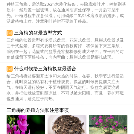
种植三角梅，需选取20cm木质化枝条，去除底端叶片，种植到基
质中，然后盖一层玻璃，放在通风阴凉处保存，一月后可见阳
光。种植过程中注意保湿，可用磷酸二氢钾水溶液喷洒施肥，成
活后移植上盆。注意刚吐芽时不要急于移栽。
问
三角梅的盆景造型方式
三角梅的盆景造型有多塔式盆景、花篮式盆景、悬崖式盆景以及
曲干式盆景。多塔式要将所有的侧枝剪掉，将保留下来三条须，
编织在一起；花篮式的盆景是将整株修剪成大平面，在平面的对
角处保留下两根枝条，向内弯曲；悬崖式盆景是绑扎成形。
问
什么时候给三角梅换盆最适合
给三角梅换盆要避开太冷和太热的时候，在春、秋季节进行最适
合，此时换盆的话有利于植株恢复。换盆的时候要提前关注天
气，在晴天进行较好，不要在阴雨天气进行。换盆之后要浇透
水，并把盆栽放置到阴凉处，不可以被太阳晒。而且，养护环境
也要通风，避免过于闷热。
三角梅的养殖方法和注意事项