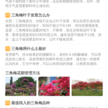
气候干燥时除了要向土中浇水，还应给植株喷洒些水。另外，阴
雨天气是需要暂时停止浇水的。
问
三角梅叶子发蔫怎么办
光照：三角梅喜光，光线不足会让叶子发蔫，所以应把它放在能
被阳光直接照到的地方，时间不能少于8小时，等待其慢慢恢复。
温度：三角梅喜欢温暖的地方，不耐寒，发生冻害就会叶子发
蔫，要将温度提高到15到30度之间，越冬温度不能低于13度。浇
水：盆土干燥就要及时补水，让叶子吸收营养。
问
三角梅用什么土最好
使用透气、排水效果好的微酸性土，保持6-6.5的酸碱值，可以用
泥炭加上蛭石，或者用腐烂的树叶和泥土搅拌，最后加一些烧草
以后的灰，它当中有钾，可以让枝更加的强健，让根更加遒劲。
三角梅花期管理方法
问
最值得入的三角梅品种