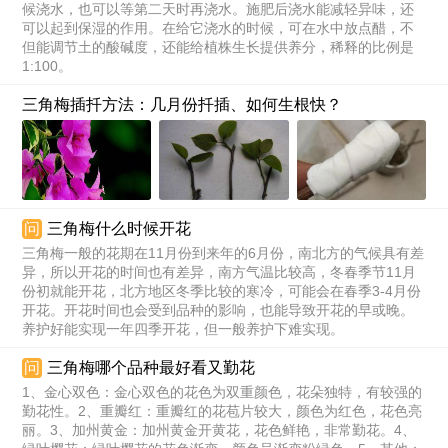
候浇水，也可以等第二天时再浇水。施肥后浇水能减轻异味，还
可以起到保湿的作用。在给它浇水的时候，可在水中放点醋，不
但能调节土的酸碱度，还能给植株生长提供养分，稀释的比例是
1:100。
三角梅插扦方法：几月份扦插、如何生根快？
问
三角梅什么时候开花
三角梅一般的花期在11月份到来年的6月份，南北方的气候具有差
异，所以开花的时间也有差异，南方气温比较高，冬春季节11月
份初就能开花，北方地区冬季比较的寒冷，可能会在春季3-4月份
开花。开花时间也会受到品种的影响，也能导致开花的早或晚。
养护好能实现一年四季开花，但一般养护下难实现。
问
三角梅哪个品种最好看又勤花
1、金心双色：金心双色的花色为双重颜色，花朵独特，有较强的
勤花性。2、重瓣红：重瓣红的花苞片较大，颜色为红色，花色亮
丽。3、加州黄金：加州黄金开黄花，花色鲜艳，非常勤花。4、