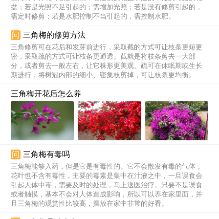
盆；若是光照不足引起的；需增加光照；若是没有修剪引起的，
需定时修剪；若是水肥控制不当引起的，需控制水肥。
问
三角梅的修剪方法
三角修剪可在花后和发芽前进行，采取截的方式可让枝条更短更
密，采取疏的方式可让枝条更通透。截就是将枝条剪去一大部
分，或者剪去一般左右，让它株形更美观。疏可在休眠期或生长
期进行，将树冠内部的细小、密集枝剪掉，可让枝条更均衡。
三角梅开花后怎么养
问
三角梅有毒吗
三角梅能够入药，但是它是有毒性的。它不会散发有毒的气体，
花叶也不含有毒性，主要的毒素是集中在汁液之中，一旦误食会
引起人体中毒，需要及时的处理，马上送医治疗。只要不是误食
或者触摸，基本不会对人体造成影响，所以可以养在家里面，并
且三角梅的观赏性比较高，摆放在家中非常的好看。