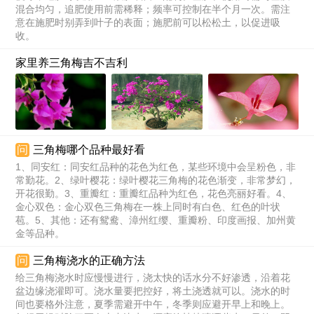
混合均匀，追肥使用前需稀释；频率可控制在半个月一次。需注
意在施肥时别弄到叶子的表面；施肥前可以松松土，以促进吸
收。
家里养三角梅吉不吉利
问
三角梅哪个品种最好看
1、同安红：同安红品种的花色为红色，某些环境中会呈粉色，非
常勤花。2、绿叶樱花：绿叶樱花三角梅的花色渐变，非常梦幻，
开花很勤。3、重瓣红：重瓣红品种为红色，花色亮丽好看。4、
金心双色：金心双色三角梅在一株上同时有白色、红色的叶状
苞。5、其他：还有鸳鸯、漳州红缨、重瓣粉、印度画报、加州黄
金等品种。
问
三角梅浇水的正确方法
给三角梅浇水时应慢慢进行，浇太快的话水分不好渗透，沿着花
盆边缘浇灌即可。浇水量要把控好，将土浇透就可以。浇水的时
间也要格外注意，夏季需避开中午，冬季则应避开早上和晚上。