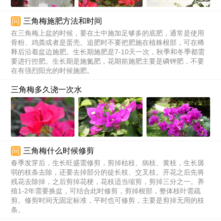
问
三角梅施肥方法和时间
在三角梅上盆的时候，要在土中施加足够多的底肥，通常是使用
骨粉、鸡粪或者是蛋壳。追肥时不要把肥施在植株根部，可在稀
释后沿着盆边施肥。生长期施肥是7-10天一次，秋季和冬季都需
要进行控肥。生长期是施氮肥，花期前施肥主要是磷钾肥，不要
在有强烈阳光的时候施肥。
三角梅多久浇一次水
问
三角梅什么时候修剪
春季发芽后，生长旺盛需修剪，剪掉枯枝、病枝、黄枝，生长孱
弱的枝条去除，还要去掉部分的徒长枝、交叉枝。开花之后先将
残花去除掉，之后剪掉花梗，花枝适当缩剪，剪掉三分之一。养
殖1-2年需要换盆，可结合此时修剪，剪掉根部，整体枝叶需疏
剪。修剪时间无固定标准，平时也可修剪，主要是剪掉无用的枝
条。