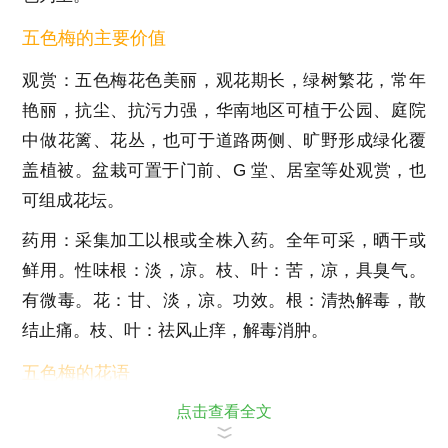
五色梅的主要价值
观赏：五色梅花色美丽，观花期长，绿树繁花，常年
艳丽，抗尘、抗污力强，华南地区可植于公园、庭院
中做花篱、花丛，也可于道路两侧、旷野形成绿化覆
盖植被。盆栽可置于门前、G 堂、居室等处观赏，也
可组成花坛。
药用：采集加工以根或全株入药。全年可采，晒干或
鲜用。性味根：淡，凉。枝、叶：苦，凉，具臭气。
有微毒。花：甘、淡，凉。功效。根：清热解毒，散
结止痛。枝、叶：祛风止痒，解毒消肿。
五色梅的花语
点击查看全文
开朗、活泼