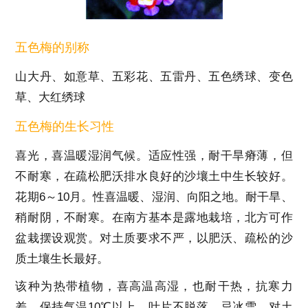
五色梅的别称
山大丹、如意草、五彩花、五雷丹、五色绣球、变色
草、大红绣球
五色梅的生长习性
喜光，喜温暖湿润气候。适应性强，耐干旱瘠薄，但
不耐寒，在疏松肥沃排水良好的沙壤土中生长较好。
花期6～10月。性喜温暖、湿润、向阳之地。耐干旱、
稍耐阴，不耐寒。在南方基本是露地栽培，北方可作
盆栽摆设观赏。对土质要求不严，以肥沃、疏松的沙
质土壤生长最好。
该种为热带植物，喜高温高湿，也耐干热，抗寒力
差，保持气温10℃以上，叶片不脱落。忌冰雪，对土