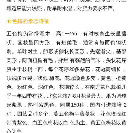
壤适应能力较强，耐旱耐水湿，对肥力要求不严。
五色梅的形态特征
五色梅为常绿灌木，高1一2m，有时枝条生长呈藤
状。茎枝呈四方形，有短柔毛，通常有短而倒钩状
刺。单叶对生，卵形或卵状长圆形，先端渐尖，基部
圆形，两面粗糙有毛，揉烂 有强烈的气味，头状花序
腋生于枝梢上部，每个花序20多朵花，花冠筒细长，
顶端多五裂，状似 梅花。花冠颜色多变，黄色、橙黄
色、粉红色、深红色。花期较长，在南方露地栽植几
乎一年四季有花，北京盆栽7~8月花量最大。果为圆球
形浆果，熟时紫黑色。同属150种，国内引进栽培 2
种，园艺品种多个。蔓五色梅半藤蔓状，花色玫瑰红
带青紫色。白五色梅花以白 色为主。黄五色梅花以黄
色为主。