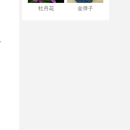
，
牡丹花
金弹子
，