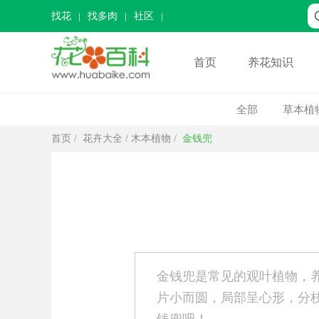
找花
找多肉
社区
首页
养花知识
金钱兜黄叶的原因和处理办法
全部
草本植
首页
/
花卉大全
/
木本植物
/
金钱兜
金钱兜是常见的观叶植物，
片小而圆，局部呈心形，分枝