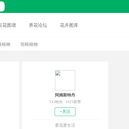
百花图谱
养花论坛
花卉图库
根植物
宿根植物
阿姆斯特丹
533粉丝 1025获赞
+关注
爱花爱生活