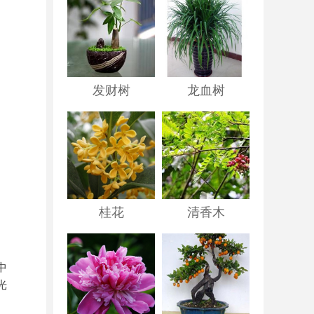
发财树
龙血树
。
桂花
清香木
中
光