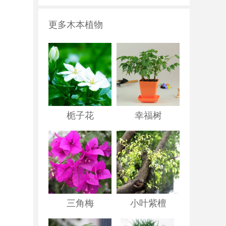
更多木本植物
栀子花
幸福树
三角梅
小叶紫檀