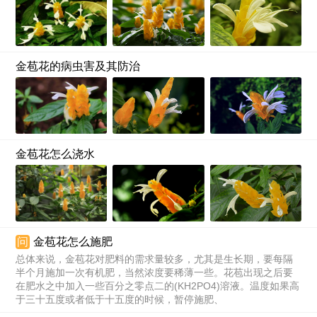
金苞花的病虫害及其防治
金苞花怎么浇水
问
金苞花怎么施肥
总体来说，金苞花对肥料的需求量较多，尤其是生长期，要每隔
半个月施加一次有机肥，当然浓度要稀薄一些。花苞出现之后要
在肥水之中加入一些百分之零点二的(KH2PO4)溶液。温度如果高
于三十五度或者低于十五度的时候，暂停施肥、