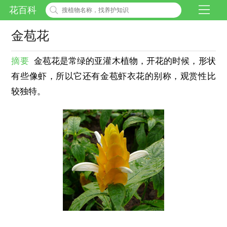
花百科
金苞花
摘要
金苞花是常绿的亚灌木植物，开花的时候，形状
有些像虾，所以它还有金苞虾衣花的别称，观赏性比
较独特。