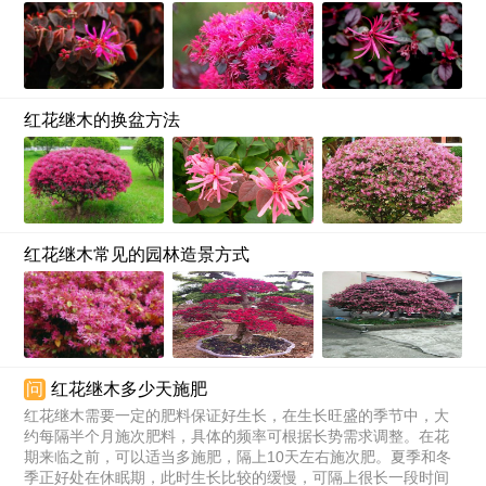
红花继木的换盆方法
红花继木常见的园林造景方式
问
红花继木多少天施肥
红花继木需要一定的肥料保证好生长，在生长旺盛的季节中，大
约每隔半个月施次肥料，具体的频率可根据长势需求调整。在花
期来临之前，可以适当多施肥，隔上10天左右施次肥。夏季和冬
季正好处在休眠期，此时生长比较的缓慢，可隔上很长一段时间