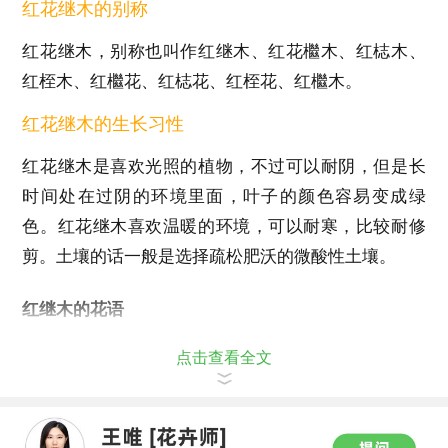
红花继木的别称
红花继木，别称也叫作红继木、红花檵木、红梽木、
红桎木、红檵花、红梽花、红桎花、红檵木。
红花继木的生长习性
红花继木是喜欢光照的植物，不过可以耐阴，但是长
时间处在过阴的环境里面，叶子的颜色容易变成绿
色。红花继木喜欢温暖的环境，可以耐寒，比较耐修
剪。土壤的话一般是选择疏松肥沃的微酸性土壤。
红继木的花语
点击查看全文
红花继木的花语是发财，幸福和相伴一生。