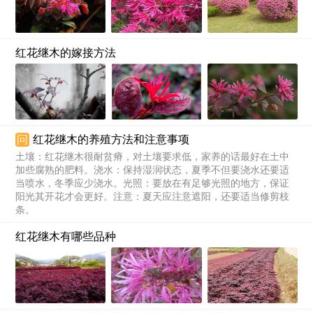
红花继木的嫁接方法
问
红花继木的养殖方法和注意事项
土壤：红花继木很耐贫瘠，对土壤要求低，家养的话最好在土中
加些腐熟的肥料。浇水：保持湿润状态，夏季不但要浇水还要适
当喷水，冬季应少浇水。光照：要放在有足够光照的地方，保证
阳光其开花才会更好。注意：夏天应注意遮阳，还要适当修剪枝
条。
红花继木有哪些品种