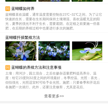
问
蓝蝴蝶如何养
蓝蝴蝶喜欢温暖，通常温度需要控制在23℃~32℃之间。为了让它
快速的生长，需要在生长期间保持土壤潮湿。喜欢温暖充足的阳
光，夏季的强光不利于生长，需要遮阴。在定植之前要施一些基
肥，在后期的养殖过程中也要进行多次的施肥。
蓝蝴蝶扦插繁殖方法
问
蓝蝴蝶的养殖方法和注意事项
土壤：用河沙，园土混合，之后在掺杂适量肥料提高养分。温
度：给它23度到32度之间的环境最好，冬季控温。光照：喜光，
但怕强光，光照适宜时可给予全光照。施肥：只要春季和开花后
各施肥一次就行。此外，还要注意修剪，尤其是花后。
查看更多>>