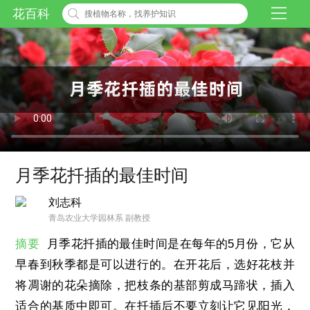
花百科
月季花扦插的最佳时间
刘志科
青岛农业大学园林系 副教授
摘要
月季花扦插的最佳时间是在每年的5月份，它从
早春到秋季都是可以进行的。在开花后，选好花枝并
将凋谢的花朵摘除，把枝条的基部剪成马蹄状，插入
适合的基质中即可。在扦插后不要立刻让它见阳光，