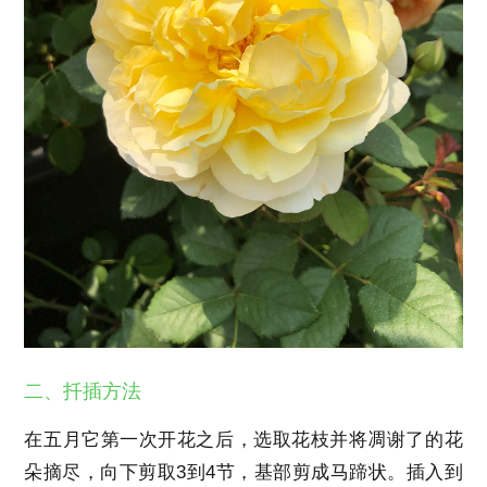
二、扦插方法
在五月它第一次开花之后，选取花枝并将凋谢了的花
朵摘尽，向下剪取3到4节，基部剪成马蹄状。插入到