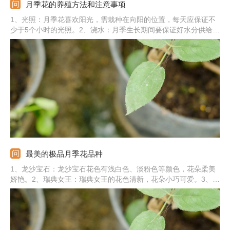
月季花的养殖方法和注意事项
1、光照：月季花喜欢阳光，需栽种在向阳的位置，每天应保证不
少于5个小时的光照。2、浇水：月季生长期间要保证好水分供给，
保持好土壤湿润。3、施肥：掌握“薄肥勤施”的原则，根据不同生
长阶段来施肥。4、土壤：月季花喜肥沃湿润、疏松透气的土壤。
5、注意：月季定期修剪，花后及时修剪残花。
最美的极品月季花品种
1、龙沙宝石：龙沙宝石花色有浅白色、淡粉色等颜色，花朵柔美
娇艳。2、瑞典女王：瑞典女王的花色清新，花朵小巧可爱。3、朱
丽叶：朱丽叶月季的花色为杏粉色，花色轻柔，花瓣层数多。4、
心之水滴：心之水滴月季花瓣洁白，轮廓柔美，看起来很清新、优
雅。5、其他：还有路易斯·克莱门兹、美咲、银禧庆典、蓝色风暴
等。