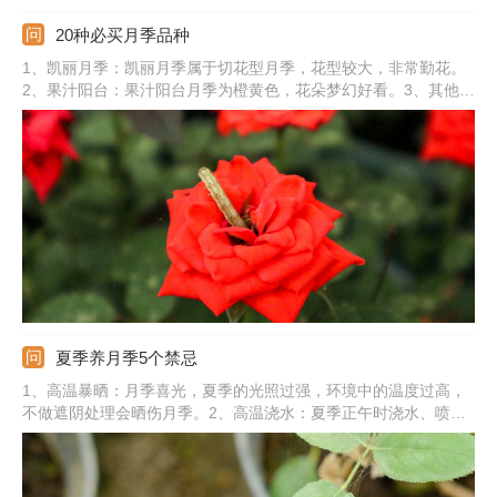
20种必买月季品种
1、凯丽月季：凯丽月季属于切花型月季，花型较大，非常勤花。
2、果汁阳台：果汁阳台月季为橙黄色，花朵梦幻好看。3、其他品
种：还有美咲月季、瑞典女王、蜻蜓、绒球门廊、粉色伊芙伯爵、
汉密尔顿、大游行、卡罗拉、婚礼之路、朱丽叶、莫奈、流星王、
玲之妖精、真宙、蓝色风暴、海洋之歌。
夏季养月季5个禁忌
1、高温暴晒：月季喜光，夏季的光照过强，环境中的温度过高，
不做遮阴处理会晒伤月季。2、高温浇水：夏季正午时浇水、喷
水，会造成叶子黄叶、干焦。3、施肥不当：夏季时不能施加浓
肥、生肥，避免烧根。4、淋雨过多：夏季时降雨较多，要注意避
开暴雨。5、通风不良：夏季的温度过高，空气闷热，通风不好会