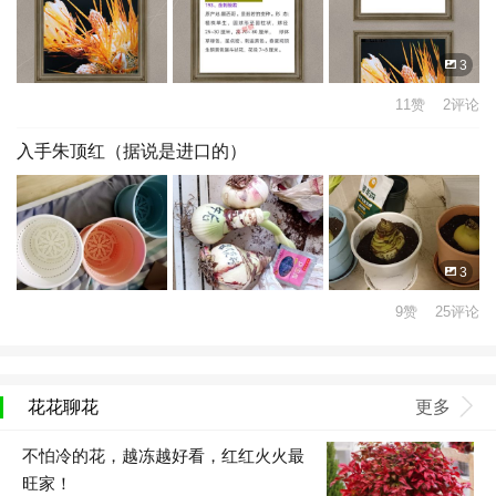
3
11赞 2评论
入手朱顶红（据说是进口的）
3
9赞 25评论
花花聊花
更多
不怕冷的花，越冻越好看，红红火火最
旺家！