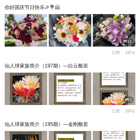
你好国庆节日快乐🎉💐🤗
11
13赞 4评论
仙人球家族简介（197期）—白云般若
3
11赞 3评论
仙人球家族简介（195期）—金刚般若