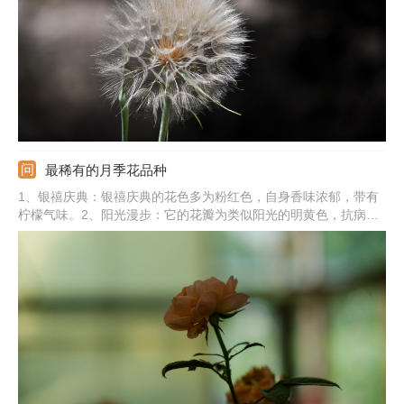
最稀有的月季花品种
1、银禧庆典：银禧庆典的花色多为粉红色，自身香味浓郁，带有
柠檬气味。2、阳光漫步：它的花瓣为类似阳光的明黄色，抗病能
力较好。3、红双喜：开花初期花心为乳白色，随着花朵绽放，外
缘的花瓣颜色鲜红。4、绿萼：绿萼的花瓣形状和花萼特别像。5、
加百利：加百利的花心为紫色，花瓣颜色为灰蓝、灰白色调。