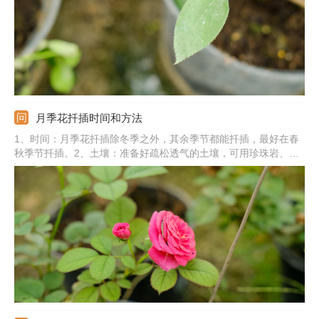
影响长势。
月季花扦插时间和方法
1、时间：月季花扦插除冬季之外，其余季节都能扦插，最好在春
秋季节扦插。2、土壤：准备好疏松透气的土壤，可用珍珠岩、蛭
石、草炭土按1:1:1混合配制。3、枝条：剪取合适的枝条，可选择
开完花以后的枝条。4、扦插：将枝条下端斜剪，用生根粉和萘乙
酸浸泡，将枝条插入到洞中，扦插后注意养护，促使月季枝条生
根。