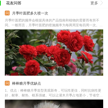
花友问答
更多
月季叶面肥多久喷一次
月季叶面肥的频率会根据具体的产品指南和植物的需要而有所不
同。一般而言，月季叶面肥的喷施频率为每两周至每四周一次。然
而，最好根据植物的生长状态、土壤质量和产品说明来确定最适合
的喷施频率。
棒棒糖月季优缺点
1、优点：棒棒糖月季造型美观新奇，可玩性更佳，同时抗病性更
好，耐寒、耐热、根系强健。可以让灌木月季占地更小，节省空
间，还能打造花量巨大的效果，增加观赏性。2、缺点：制作难度
较高，对嫁接和修剪的技术有一定的要求。