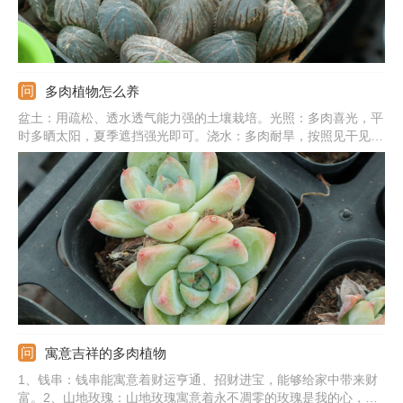
多肉植物怎么养
盆土：用疏松、透水透气能力强的土壤栽培。光照：多肉喜光，平
时多晒太阳，夏季遮挡强光即可。浇水：多肉耐旱，按照见干见湿
法浇水最好，夏冬季严格控水。温度：主要控制夏季和冬季的温
度，夏季加强通风，冬季搬到温暖处。施肥：春秋季最好每个月追
肥一次，选稀释的肥液，营养足长势更旺盛。
寓意吉祥的多肉植物
1、钱串：钱串能寓意着财运亨通、招财进宝，能够给家中带来财
富。2、山地玫瑰：山地玫瑰寓意着永不凋零的玫瑰是我的心，能