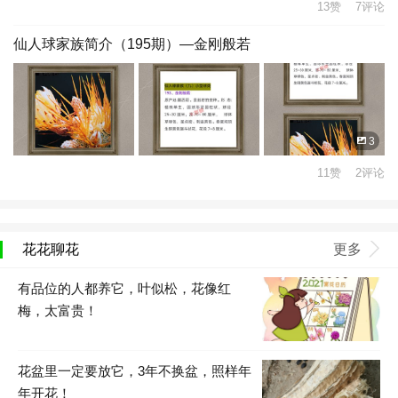
13赞 7评论
仙人球家族简介（195期）—金刚般若
3
11赞 2评论
花花聊花
更多
有品位的人都养它，叶似松，花像红
梅，太富贵！
花盆里一定要放它，3年不换盆，照样年
年开花！