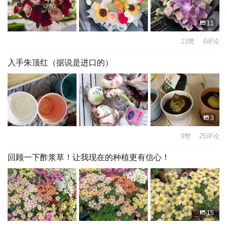
11
13赞 4评论
入手朱顶红（据说是进口的）
3
9赞 25评论
回顾一下酢浆草！让我现在的种植更有信心！
15