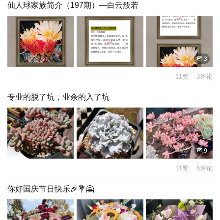
仙人球家族简介（197期）—白云般若
3
11赞 3评论
专业的脱了坑，业余的入了坑
9
11赞 6评论
你好国庆节日快乐🎉💐🤗