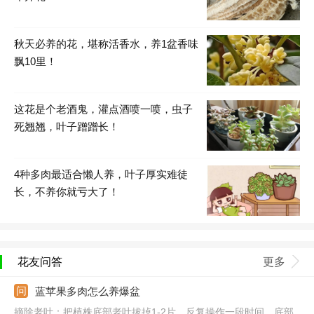
秋天必养的花，堪称活香水，养1盆香味
飘10里！
这花是个老酒鬼，灌点酒喷一喷，虫子
死翘翘，叶子蹭蹭长！
4种多肉最适合懒人养，叶子厚实难徒
长，不养你就亏大了！
花友问答
更多
蓝苹果多肉怎么养爆盆
摘除老叶：把植株底部老叶拔掉1-2片，反复操作一段时间，底部