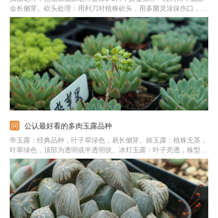
会长侧芽。砍头处理：用利刀对植株砍头，用多菌灵涂抹伤口，并
在阴凉通风处养。光照充足：把它放到向阳处，每天见光不少于5
个小时，夏季要避免暴晒。合理浇水：生长期保持土壤湿润，大型
植株可适当控水，保证良好的通风性。
公认最好看的多肉玉露品种
帝玉露：经典品种，叶子翠绿色，易长侧芽。姬玉露：植株无茎，
叶翠绿色，顶部为透明或半透明状。冰灯玉露：叶子亮透，株型
大，生长紧凑，叶片饱满肥厚。宫灯玉露：顶部有细绒毛，叶片深
绿色，顶部有纹路。霓虹灯玉露：叶片为三角形，顶端有窗，大且
亮，绿色，光照充足为紫黑色。