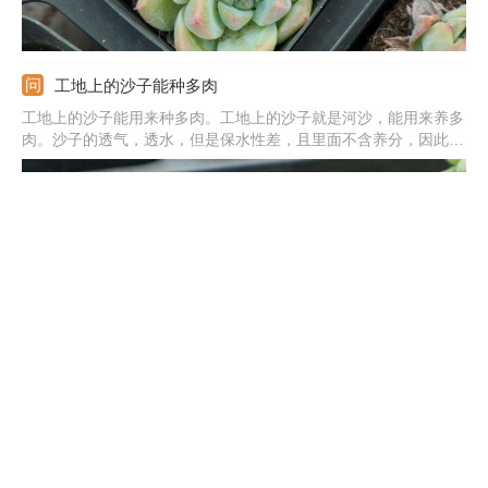
工地上的沙子能种多肉
工地上的沙子能用来种多肉。工地上的沙子就是河沙，能用来养多
肉。沙子的透气，透水，但是保水性差，且里面不含养分，因此不
可用纯沙子。可在沙子中掺杂泥炭土、颗粒土，泥炭土中富含营
养，沙子和颗粒土可提高土壤的透气透水能力，从而可促使多肉植
物旺盛生长。
十大最漂亮的多肉植物
1、橙梦露：橙梦露外表可爱，叶子肥厚，叶色呈好看的橙色。2、
白姬莲：白姬莲出状态时叶尖处呈红色，叶子紧密排列。3、仙女
杯：仙女杯的叶片是白色，叶尖是有一定弧形的。4、红宝石：红