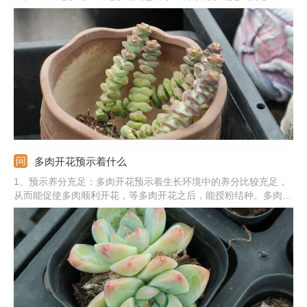
象征爱情。3、佛珠：佛珠能寓意着吉祥、如意，给人们带来好运
气。4、熊童子：熊童子的寓意是玲珑优雅，也有较好的观赏性。
5、其他植物：还有爱之蔓、心叶球兰、玉露、火祭、吸财树、红
宝石等。
多肉开花预示着什么
1、预示养分充足：多肉开花预示着生长环境中的养分比较充足，
从而能促使多肉顺利开花，等多肉开花之后，能授粉结种。多肉的
种类很多，对于某一些多肉来说，开花预示着死亡，之后会逐渐衰
败，走向死亡。2、预示的精神：多肉开花能预示着一种好运和积
极向上的态度，也寓意着身体健康，生活顺利，还寓意着顽强的意
志力。