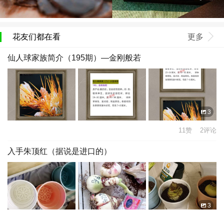
花友们都在看
更多
仙人球家族简介（195期）—金刚般若
3
11赞 2评论
入手朱顶红（据说是进口的）
3
9赞 25评论