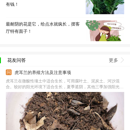
有钱！
最耐阴的花是它，给点水就疯长，摆客
厅特有面子！
花友问答
更多
虎耳兰的养殖方法及注意事项
虎耳兰在微酸性壤土中适合生长，可用腐叶土、泥炭土、河沙混
合。较好的阳光环境下适合生长，夏季遮阴，其他三季加强阳光照
射。根据生长不同季节浇灌水分，春夏秋三季节保证充足。10-
12℃之间生长最佳，秋冬不能低于5℃。注意每隔15天施次肥水，
花期前可增施。