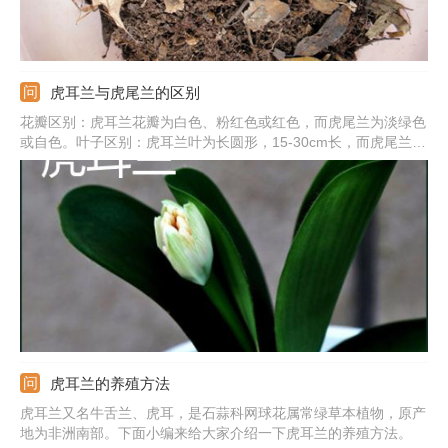
虎耳兰与虎尾兰的区别
花瓣区别：虎耳兰花瓣为白色、粉红色或红色，而虎尾兰为淡绿色
或自色。叶子区别：虎耳兰叶为长圆形，15-30cm长，而虎尾兰叶
为扁平，长条状披针形，为30-70cm长。果实区别：虎耳兰浆果为
球形或长圆形，虎尾兰浆果直径为7-8mm左右。
虎耳兰的养殖方法
虎耳兰又名牛舌兰、虎耳，是石蒜科网球花属常绿草本植物，原产
地为非洲南部。下面小编来给大家介绍一下虎耳兰的养殖方法。