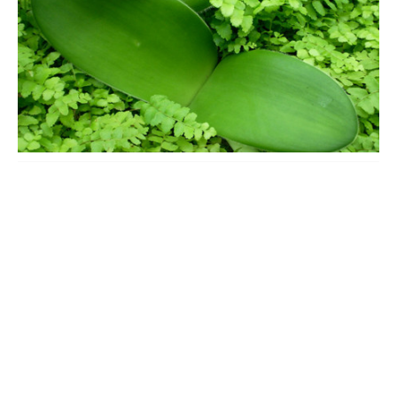
虎耳兰的养殖方法
土壤：选择微酸性的沙质土壤，土壤的透气性要好。温度：给它16
到21℃的生长环境。水分：保持土壤的湿润即可，盆土不能积水。
光照：夏天要将它放在半阴的环境中，不要放在阳光下暴晒。施
肥：在生长期要每隔半个月施加一次氮磷钾复合肥。