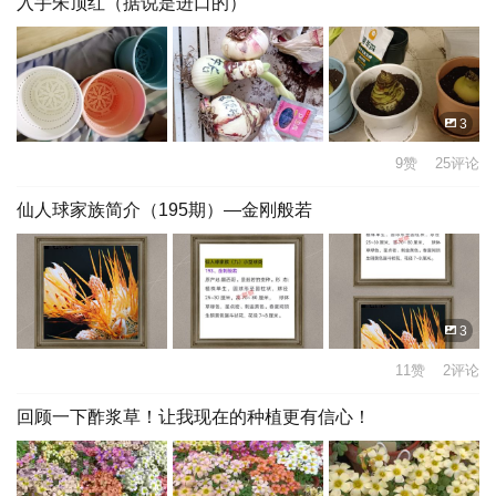
入手朱顶红（据说是进口的）
3
9赞 25评论
仙人球家族简介（195期）—金刚般若
3
11赞 2评论
回顾一下酢浆草！让我现在的种植更有信心！