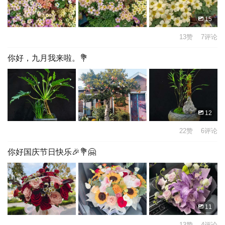
15
13赞 7评论
你好，九月我来啦。💐
12
22赞 6评论
你好国庆节日快乐🎉💐🤗
11
13赞 4评论