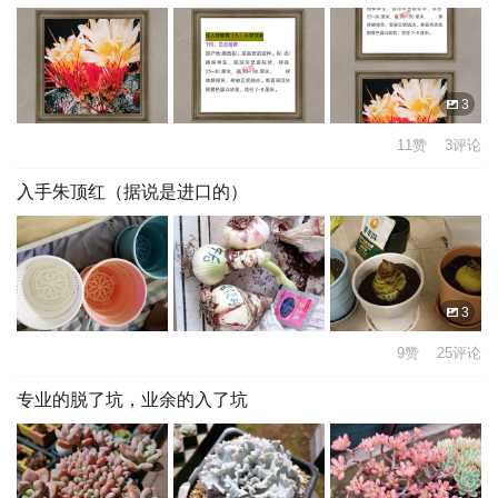
3
11赞 3评论
入手朱顶红（据说是进口的）
3
9赞 25评论
专业的脱了坑，业余的入了坑