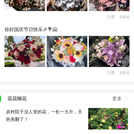
9
11赞 6评论
你好国庆节日快乐🎉💐🤗
11
13赞 4评论
花花聊花
更多
农村院子没人管的花，一长一大片，天
热美翻了！