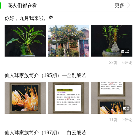
花友们都在看
更多
你好，九月我来啦。💐
12
22赞 6评论
仙人球家族简介（195期）—金刚般若
3
11赞 2评论
仙人球家族简介（197期）—白云般若