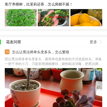
客厅养棵树，比茉莉还香，怎么闻都不腻！
花友问答
更多
怎么让黑法师单头变多头，怎么繁殖
想让黑法师多单头变多头，最简单也最有效的方式就是砍头。准备
一把干净的小刀，刀提前用酒精擦拭，烧热晾凉消毒，把黑法师的
头砍下来。剩下的茎秆放在散光通风处继续养护，大概一周茎秆的
顶端就能发芽，等小芽长大后就是一朵朵小法师，单头变多头轻松
容易没难度。