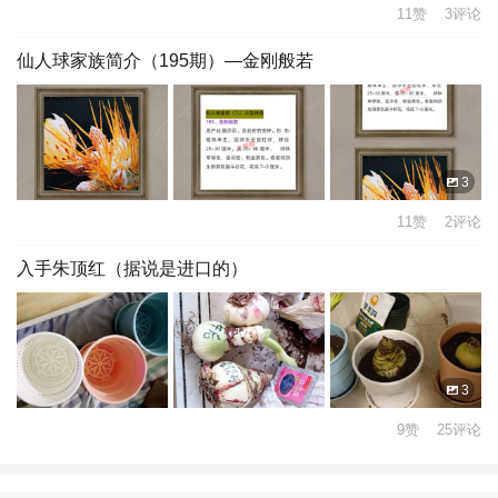
11赞 3评论
仙人球家族简介（195期）—金刚般若
3
11赞 2评论
入手朱顶红（据说是进口的）
3
9赞 25评论