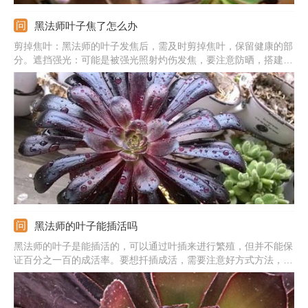
黑法师叶子焦了怎么办
剪掉焦叶：黑法师的叶子发焦后，需及时剪掉焦叶，保留健康的部
分。遮挡强光：可能是被强光照射灼伤发焦，要注意防晒，搭建遮
阳网遮挡烈日。调整温度：高温对植株造成影响，水肥吸收出现问
题，进而导致叶子干焦，所以除了遮挡阳光外，还需喷水降温，往
植株周围喷洒些水。
黑法师的叶子能插活吗
黑法师的叶子是能插活的，可以通过叶插来进行繁殖，但并不能保
证百分之一百的成活率。要想扦插成活，需要注意好方式方法，操
作合理的话，成活率还是比较高的。扦插的时间尽量选在春季这两
个季节，此时气温较适宜，能利于成活。不能选在盛夏或冬季，否
则会影响成活。