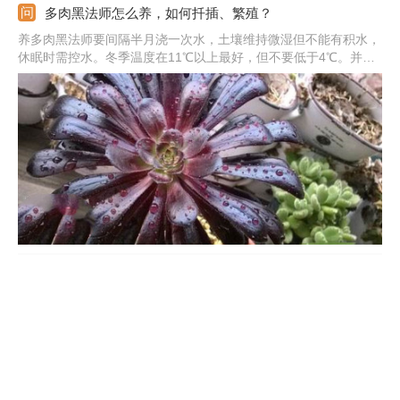
多肉黑法师怎么养，如何扦插、繁殖？
养多肉黑法师要间隔半月浇一次水，土壤维持微湿但不能有积水，
休眠时需控水。冬季温度在11℃以上最好，但不要低于4℃。并在
它生长期每月施一次肥，可用多肉专用肥，施肥量大了就要及时浇
水。繁殖通常是用扦插法，可在春季进行。
黑法师的养殖方法和注意事项
温度：在生长期，维持20-25℃，在冬季，保持5℃以上。光照：
平时需要给予黑法师全日照，夏天时适当遮光。花土：最好使用含
有较多养分、排水性比较强的花土。浇水：不能浇太多的水，平时
让花土保持微湿的状态即可。