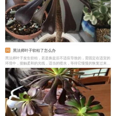
快促进水分蒸发。
黑法师叶子软枯了怎么办
黑法师叶子发生软枯，若是换盆后不适应导致的，需固定在适宜的
环境中，接触柔和的光线，适当的喷水，等待它慢慢的恢复过来。
若是接触了强烈阳光导致的，需要遮挡住强光，转到阴凉处养护。
若是浇水过多烂根导致的，需立即停止浇水，然后放在通风阴凉
处，促进水分能尽快蒸发掉。