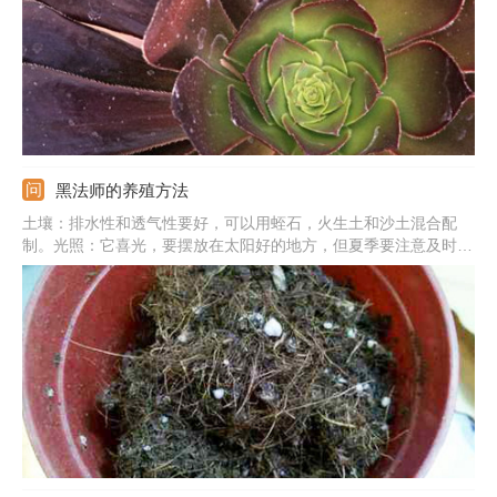
黑法师的养殖方法
土壤：排水性和透气性要好，可以用蛭石，火生土和沙土混合配
制。光照：它喜光，要摆放在太阳好的地方，但夏季要注意及时遮
挡，避免晒强烈的直射光。浇水：叶片含的水分较多，耐旱，可以
等土壤干燥后再浇水。施肥：两月施加一次就行，肥料太多会造成
徒长，影响观赏。