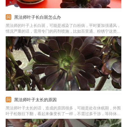
黑法师叶子长白斑怎么办
黑法师的叶子上长白斑，可能是感染了白粉病，平时要加强通风，
情况严重的话，需用专门的药剂喷施，比如百里通、粉锈宁这类的
杀菌剂，可起到不错的效果。也可能是感染了蚧壳虫，虫卵附着在
叶片上好像白斑一样，可先人工剔除，情况严重时蘸取75％的酒精
擦拭叶片，为了彻底去除，就需喷施药剂。
黑法师叶子太长的原因
黑法师叶子太长的话，造成的原因很多，可能是处在休眠期，外围
叶子松散往下翻，看起来像变长了一样，不需过多干涉，等待休眠
期过后就能自动的恢复。也可能是缺少阳光的照射导致徒长，需到
阳光处养护，补充阳光后能缓解此情况。还可能是浇水过多，要尽