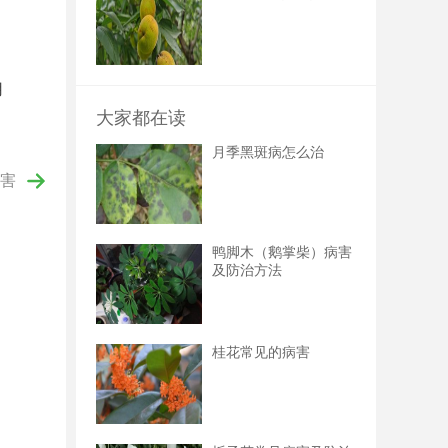
用
大家都在读
月季黑斑病怎么治
害
鸭脚木（鹅掌柴）病害
及防治方法
桂花常见的病害