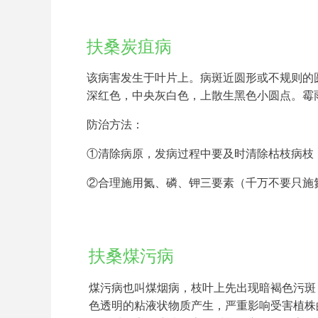
扶桑炭疽病
该病害发生于叶片上。病斑近圆形或不规则的
深红色，中央灰白色，上散生黑色小圆点。霉
防治方法：
①清除病原，发病过程中要及时清除枯枝病枝
②合理施用氮、磷、钾三要素（千万不要只施
扶桑煤污病
煤污病也叫煤烟病，枝叶上先出现暗褐色污斑
色透明的粘液状物质产生，严重影响受害植株