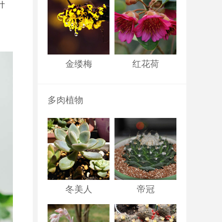
叶
金缕梅
红花荷
多肉植物
冬美人
帝冠