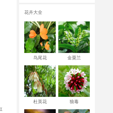
花卉大全
鸟尾花
金粟兰
杜英花
狼毒
红