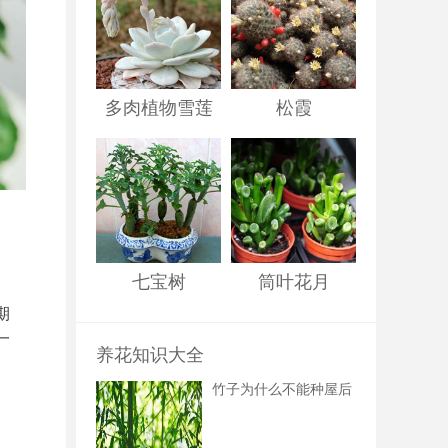
多肉植物雪莲
松霞
七宝树
筒叶花月
期
一
养花知识大全
竹子为什么不能种屋后