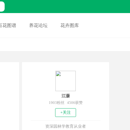
百花图谱
养花论坛
花卉图库
江灏
1903粉丝 4506获赞
+关注
资深园林学教育从业者