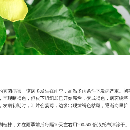
的真菌病害。该病多发生在雨季，高温多雨条件下发病严重。初
，呈现暗褐色，但皮下组织却已开始腐烂，变成褐色，病斑绕茎
，发病初期时，叶片会萎蔫，边缘出现黄褐色枯斑，逐渐向里扩
株，并在雨季前后每隔10天左右用200-500倍液托布津涂干。