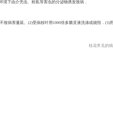
环境下由介壳虫、粉虱等害虫的分泌物诱发致病．
致病害蔓延。(2)受病枝叶用1000倍多菌灵液洗涤或烧毁．(3)
桂花常见的病